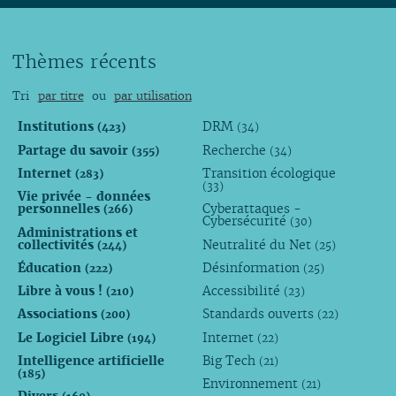
Thèmes récents
Tri
par titre
ou
par utilisation
Institutions
DRM
(423)
(34)
Partage du savoir
Recherche
(355)
(34)
Internet
Transition écologique
(283)
(33)
Vie privée - données
personnelles
Cyberattaques -
(266)
Cybersécurité
(30)
Administrations et
collectivités
Neutralité du Net
(244)
(25)
Éducation
Désinformation
(222)
(25)
Libre à vous !
Accessibilité
(210)
(23)
Associations
Standards ouverts
(200)
(22)
Le Logiciel Libre
Internet
(194)
(22)
Intelligence artificielle
Big Tech
(21)
(185)
Environnement
(21)