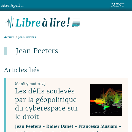
MENU
Sites April ...
Libre à lire !
Accueil
Jean Peeters
Jean Peeters
Articles liés
Mardi 9 mai 2023
Les défis soulevés
par la géopolitique
du cyberespace sur
le droit
Jean Peeters
-
Didier Danet
-
Francesca Musiani
-