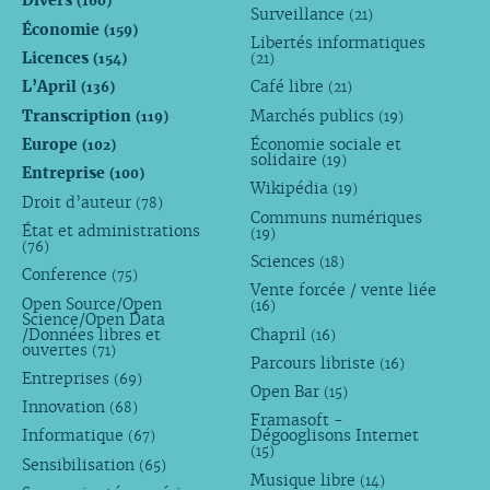
Divers
(160)
Surveillance
(21)
Économie
(159)
Libertés informatiques
Licences
(154)
(21)
L’April
Café libre
(136)
(21)
Transcription
Marchés publics
(119)
(19)
Europe
Économie sociale et
(102)
solidaire
(19)
Entreprise
(100)
Wikipédia
(19)
Droit d’auteur
(78)
Communs numériques
État et administrations
(19)
(76)
Sciences
(18)
Conference
(75)
Vente forcée / vente liée
Open Source/Open
(16)
Science/Open Data
/Données libres et
Chapril
(16)
ouvertes
(71)
Parcours libriste
(16)
Entreprises
(69)
Open Bar
(15)
Innovation
(68)
Framasoft -
Informatique
Dégooglisons Internet
(67)
(15)
Sensibilisation
(65)
Musique libre
(14)