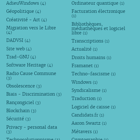
AdieuWindows
Ordinateur quantique
(4)
(1)
Géopolitique
Facturation électronique
(4)
(1)
Créativité - Art
(4)
Bibliothèques,
Migration vers le Libre
médiathèques et logiciel
libre
(4)
(1)
DADVSI
Transcriptions
(4)
(1)
Site web
Actualité
(4)
(1)
Trad-GNU
Droits humains
(4)
(1)
Software Heritage
Framanet
(4)
(1)
Radio Cause Commune
Techno-fascisme
(1)
(3)
Windows
(1)
Obsolescence
(3)
Syndicalisme
(1)
Biais - Discrimination
(3)
Traduction
(1)
Rançongiciel
(3)
Logiciel de caisse
(1)
Blockchain
(3)
Candidats.fr
(1)
Sécurité
(3)
Aaron Swartz
(1)
Privacy - personal data
Métavers
(3)
(1)
Technosolutionnisme
Cryptographie
(3)
(1)