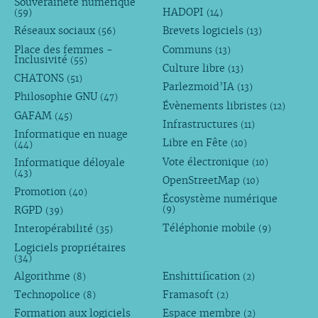
Souveraineté numérique
HADOPI
(59)
(14)
Réseaux sociaux
Brevets logiciels
(56)
(13)
Place des femmes -
Communs
(13)
Inclusivité
(55)
Culture libre
(13)
CHATONS
(51)
Parlezmoid’IA
(13)
Philosophie GNU
(47)
Évènements libristes
(12)
GAFAM
(45)
Infrastructures
(11)
Informatique en nuage
Libre en Fête
(10)
(44)
Vote électronique
Informatique déloyale
(10)
(43)
OpenStreetMap
(10)
Promotion
(40)
Écosystème numérique
RGPD
(9)
(39)
Téléphonie mobile
Interopérabilité
(9)
(35)
Logiciels propriétaires
(34)
Algorithme
Enshittification
(8)
(2)
Technopolice
Framasoft
(8)
(2)
Formation aux logiciels
Espace membre
(2)