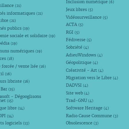
Inclusion numérique
(6)
illance
(21)
Jeux libres
(5)
tés informatiques
(21)
Vidéosurveillance
(5)
libre
(21)
ACTA
(5)
hés publics
(19)
RGI
(5)
mie sociale et solidaire
(19)
Fédiverse
(5)
pédia
(19)
Sobriété
(4)
uns numériques
(19)
AdieuWindows
(4)
nces
(18)
Géopolitique
(4)
 forcée / vente liée
(16)
Créativité - Art
(4)
ril
(16)
Migration vers le Libre
(4)
urs libriste
(16)
DADVSI
(4)
 Bar
(15)
Site web
(4)
asoft - Dégooglisons
rnet
Trad-GNU
(15)
(4)
que libre
Software Heritage
(14)
(4)
OPI
Radio Cause Commune
(14)
(3)
ts logiciels
Obsolescence
(13)
(3)