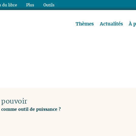
 du libre
Plus
Outils
re à lire !
Thèmes
Actualités
À 
 pouvoir
 comme outil de puissance ?