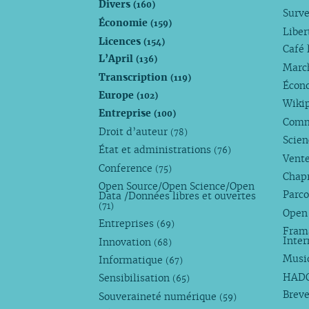
Divers
(160)
Surve
Économie
(159)
Liber
Licences
(154)
Café 
L’April
(136)
Marc
Transcription
(119)
Écono
Europe
(102)
Wiki
Entreprise
(100)
Comm
Droit d’auteur
(78)
Scie
État et administrations
(76)
Vente
Conference
(75)
Chap
Open Source/Open Science/Open
Parco
Data /Données libres et ouvertes
(71)
Open
Entreprises
(69)
Fram
Inte
Innovation
(68)
Musi
Informatique
(67)
HAD
Sensibilisation
(65)
Breve
Souveraineté numérique
(59)