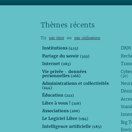
Thèmes récents
Tri
par titre
ou
par utilisation
Institutions
DR
(423)
Partage du savoir
Rech
(355)
Internet
Trans
(283)
Vie privée - données
Cyber
personnelles
(266)
(30)
Administrations et collectivités
Neutr
(244)
Dési
Éducation
(222)
Acces
Libre à vous !
(210)
Stan
Associations
(200)
Inte
Le Logiciel Libre
(194)
Big 
Intelligence artificielle
(185)
Envi