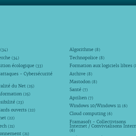
M
Algorithme
(34)
(8)
erche
Technopolice
(34)
(8)
ition écologique
Formation aux logiciels libres
(33)
(
attaques - Cybersécurité
Archive
(8)
Mastodon
(8)
alité du Net
(25)
Santé
(7)
nformation
(25)
Aprilien
(7)
sibilité
(23)
Windows 10/Windows 11
(6)
dards ouverts
(22)
Cloud computing
(6)
rnet
(22)
Framasoft - Collectivisons
Tech
Internet / Convivialisons Inter
(21)
(6)
ronnement
(21)