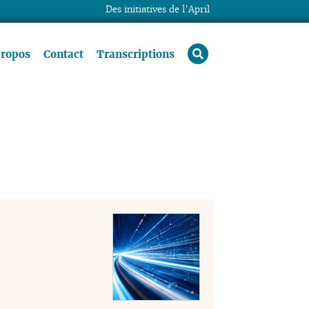
Des initiatives de l’April
rechercher
propos
Contact
Transcriptions