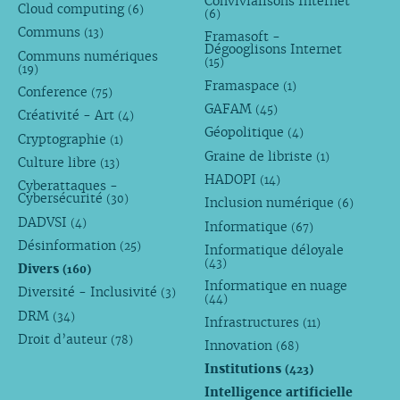
Convivialisons Internet
Cloud computing
(6)
(6)
Communs
(13)
Framasoft -
Dégooglisons Internet
Communs numériques
(15)
(19)
Framaspace
(1)
Conference
(75)
GAFAM
(45)
Créativité - Art
(4)
Géopolitique
(4)
Cryptographie
(1)
Graine de libriste
(1)
Culture libre
(13)
HADOPI
(14)
Cyberattaques -
Cybersécurité
(30)
Inclusion numérique
(6)
DADVSI
(4)
Informatique
(67)
Désinformation
(25)
Informatique déloyale
(43)
Divers
(160)
Informatique en nuage
Diversité - Inclusivité
(3)
(44)
DRM
(34)
Infrastructures
(11)
Droit d’auteur
(78)
Innovation
(68)
Institutions
(423)
Intelligence artificielle