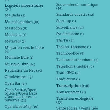
Souveraineté numérique
Logiciels propriétaires
(59)
(34)
Standards ouverts
(22)
Ma Dada
(2)
Start-up
(1)
Marchés publics
(19)
Surveillance
(21)
Mastodon
(8)
Syndicalisme
(1)
Médecine
(1)
TAFTA
(2)
Métavers
(1)
Techno-fascisme
(1)
Migration vers le Libre
(4)
Technopolice
(8)
Monnaie libre
(1)
Technosolutionnisme
(3)
Musique libre
(14)
Téléphonie mobile
(9)
Neutralité du Net
(25)
Trad-GNU
(4)
Obsolescence
(3)
Traduction
(1)
Open Bar
(15)
Transcription
(119)
Open Source/Open
Transcriptions
(1)
Science/Open Data
/Données libres et
Transition écologique
ouvertes
(71)
(33)
OpenStreetMap
(10)
Vente forcée / vente liée