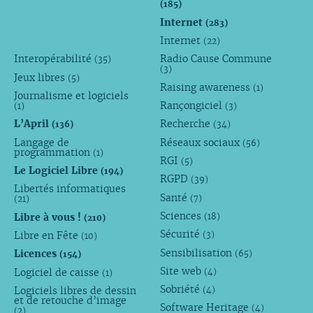
(185)
Internet
(283)
Internet
(22)
Interopérabilité
Radio Cause Commune
(35)
(3)
Jeux libres
(5)
Raising awareness
(1)
Journalisme et logiciels
Rançongiciel
(1)
(3)
L’April
Recherche
(136)
(34)
Langage de
Réseaux sociaux
(56)
programmation
(1)
RGI
(5)
Le Logiciel Libre
(194)
RGPD
(39)
Libertés informatiques
Santé
(7)
(21)
Sciences
Libre à vous !
(18)
(210)
Sécurité
Libre en Fête
(3)
(10)
Sensibilisation
Licences
(65)
(154)
Site web
Logiciel de caisse
(4)
(1)
Sobriété
Logiciels libres de dessin
(4)
et de retouche d’image
Software Heritage
(4)
(2)