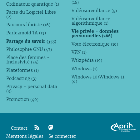
(16)
Ordinateur quantique
(1)
Vidéosurveillance
(5)
Pacte du Logiciel Libre
(2)
Vidéosurveillance
algorithmique
(1)
Parcours libriste
(16)
Vie privée - données
Parlezmoid’IA
(13)
personnelles
(266)
Partage du savoir
(355)
Vote électronique
(10)
Philosophie GNU
(47)
VPN
(1)
Place des femmes -
Wikipédia
(19)
Inclusivité
(55)
Windows
(1)
Plateformes
(1)
Windows 10/Windows 11
Podcasting
(3)
(6)
Privacy - personal data
(3)
Promotion
(40)
Contact
Mentions légales
rss
mastodon
Se connecter