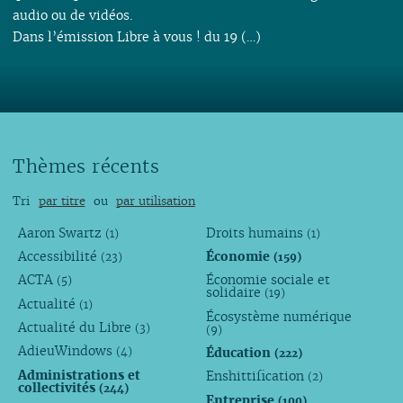
audio ou de vidéos.
Dans l’émission Libre à vous ! du 19 (…)
Thèmes récents
Tri
par titre
ou
par utilisation
Aaron Swartz
Droits humains
(1)
(1)
Accessibilité
Économie
(23)
(159)
ACTA
Économie sociale et
(5)
solidaire
(19)
Actualité
(1)
Écosystème numérique
Actualité du Libre
(3)
(9)
AdieuWindows
Éducation
(4)
(222)
Administrations et
Enshittification
(2)
collectivités
(244)
Entreprise
(100)