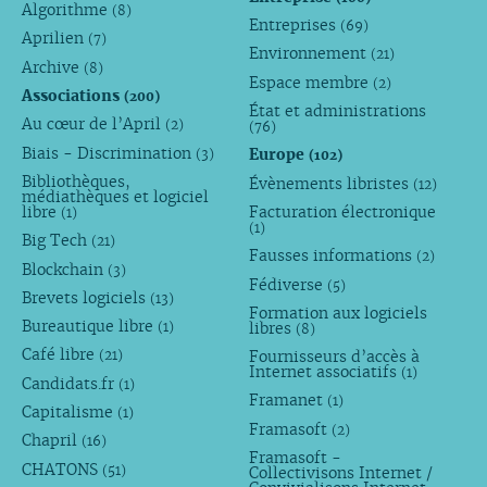
Algorithme
(8)
Entreprises
(69)
Aprilien
(7)
Environnement
(21)
Archive
(8)
Espace membre
(2)
Associations
(200)
État et administrations
Au cœur de l’April
(2)
(76)
Biais - Discrimination
Europe
(3)
(102)
Bibliothèques,
Évènements libristes
(12)
médiathèques et logiciel
libre
Facturation électronique
(1)
(1)
Big Tech
(21)
Fausses informations
(2)
Blockchain
(3)
Fédiverse
(5)
Brevets logiciels
(13)
Formation aux logiciels
Bureautique libre
libres
(1)
(8)
Café libre
Fournisseurs d’accès à
(21)
Internet associatifs
(1)
Candidats.fr
(1)
Framanet
(1)
Capitalisme
(1)
Framasoft
(2)
Chapril
(16)
Framasoft -
CHATONS
(51)
Collectivisons Internet /