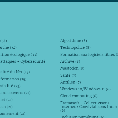
M
Algorithme
(34)
(8)
erche
Technopolice
(34)
(8)
ition écologique
Formation aux logiciels libres
(33)
(
attaques - Cybersécurité
Archive
(8)
Mastodon
(8)
alité du Net
(25)
Santé
(7)
nformation
(25)
Aprilien
(7)
sibilité
(23)
Windows 10/Windows 11
(6)
dards ouverts
(22)
Cloud computing
(6)
rnet
(22)
Framasoft - Collectivisons
Tech
Internet / Convivialisons Inter
(21)
(6)
ronnement
(21)
Inclusion numérique
(6)