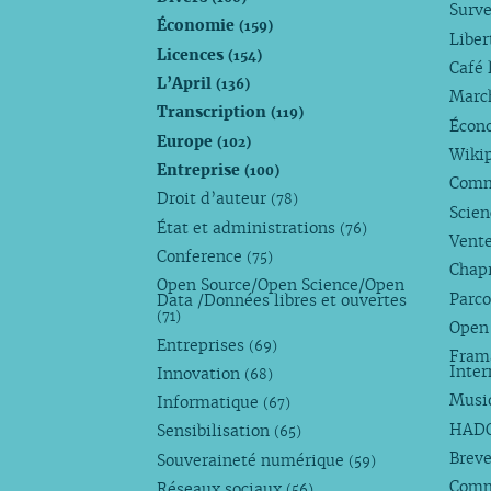
Surve
Économie
(159)
Liber
Licences
(154)
Café 
L’April
(136)
Marc
Transcription
(119)
Écono
Europe
(102)
Wiki
Entreprise
(100)
Comm
Droit d’auteur
(78)
Scie
État et administrations
(76)
Vente
Conference
(75)
Chap
Open Source/Open Science/Open
Parco
Data /Données libres et ouvertes
(71)
Open
Entreprises
(69)
Fram
Inte
Innovation
(68)
Musi
Informatique
(67)
HAD
Sensibilisation
(65)
Breve
Souveraineté numérique
(59)
Com
Réseaux sociaux
(56)