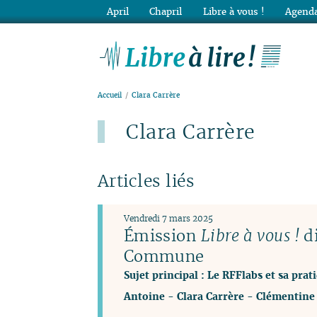
April
Chapril
Libre à vous !
Agenda
Lib
Accueil
Clara Carrère
Clara Carrère
Articles liés
Vendredi 7 mars 2025
Émission
Libre à vous !
di
Commune
Sujet principal : Le RFFlabs et sa prat
Antoine
-
Clara Carrère
-
Clémentine