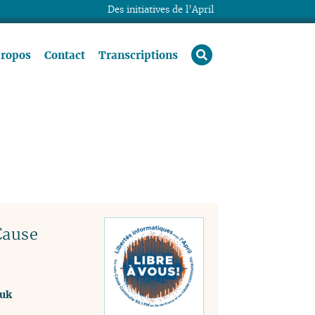
Des initiatives de l’April
rechercher
propos
Contact
Transcriptions
Cause
uk