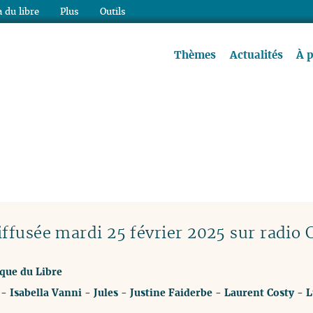
 du libre
Plus
Outils
re à lire !
Thèmes
Actualités
À 
ffusée mardi 25 février 2025 sur radio 
ique du Libre
-
Isabella Vanni
-
Jules
-
Justine Faiderbe
-
Laurent Costy
-
L