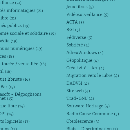
illance
(21)
Jeux libres
(5)
tés informatiques
(21)
Vidéosurveillance
(5)
libre
(21)
ACTA
(5)
hés publics
(19)
RGI
(5)
mie sociale et solidaire
(19)
Fédiverse
(5)
pédia
(19)
Sobriété
(4)
uns numériques
(19)
AdieuWindows
(4)
nces
(18)
Géopolitique
(4)
 forcée / vente liée
(16)
Créativité - Art
(4)
ril
(16)
Migration vers le Libre
(4)
urs libriste
(16)
DADVSI
(4)
 Bar
(15)
Site web
(4)
asoft - Dégooglisons
rnet
Trad-GNU
(15)
(4)
que libre
Software Heritage
(14)
(4)
OPI
Radio Cause Commune
(14)
(3)
ts logiciels
Obsolescence
(13)
(3)
muns
Biais - Discrimination
(13)
(3)