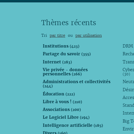
Thèmes récents
Tri
par titre
ou
par utilisation
Institutions
DR
(423)
Partage du savoir
Rech
(355)
Internet
Trans
(283)
Vie privée - données
Cyber
personnelles
(266)
(30)
Administrations et collectivités
Neutr
(244)
Dési
Éducation
(222)
Acces
Libre à vous !
(210)
Stan
Associations
(200)
Inte
Le Logiciel Libre
(194)
Big 
Intelligence artificielle
(185)
Envi
Divers
(160)