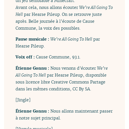
un jeu semblable à Minecraft.
Avant cela, nous allons écouter
We’re All Going To
Hell
par Hearse Pileup. On se retrouve juste
après. Belle journée à l’écoute de Cause
Commune, la voix des possibles.
Pause musicale :
We’re All Going To Hell
par
Hearse Pileup.
Voix off :
Cause Commune, 93.1.
Étienne Gonnu :
Nous venons d’écouter
We’re
All Going To Hell
par Hearse Pileup, disponible
sous licence libre Creative Commons Partage
dans les mêmes conditions, CC By SA.
[Jingle]
Étienne Gonnu :
Nous allons maintenant passer
à notre sujet principal.
[Virgule musicale]