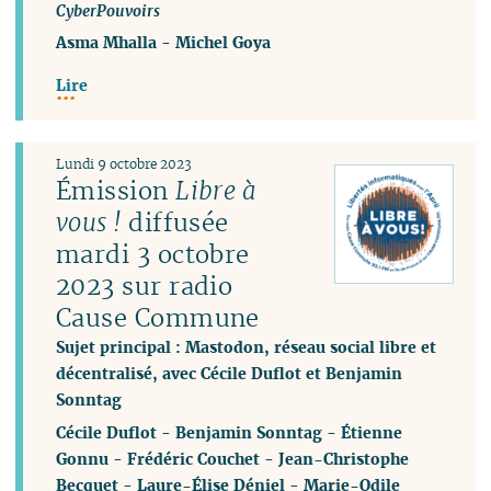
CyberPouvoirs
Asma Mhalla
-
Michel Goya
Lire
Lundi 9 octobre 2023
Émission
Libre à
vous !
diffusée
mardi 3 octobre
2023 sur radio
Cause Commune
Sujet principal : Mastodon, réseau social libre et
décentralisé, avec Cécile Duflot et Benjamin
Sonntag
Cécile Duflot
-
Benjamin Sonntag
-
Étienne
Gonnu
-
Frédéric Couchet
-
Jean-Christophe
Becquet
-
Laure-Élise Déniel
-
Marie-Odile