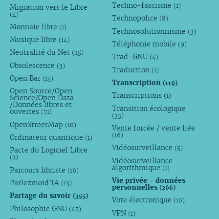
Techno-fascisme
(1)
Migration vers le Libre
(4)
Technopolice
(8)
Monnaie libre
(1)
Technosolutionnisme
(3)
Musique libre
(14)
Téléphonie mobile
(9)
Neutralité du Net
(25)
Trad-GNU
(4)
Obsolescence
(3)
Traduction
(1)
Open Bar
(15)
Transcription
(119)
Open Source/Open
Transcriptions
(1)
Science/Open Data
/Données libres et
Transition écologique
ouvertes
(71)
(33)
OpenStreetMap
(10)
Vente forcée / vente liée
(16)
Ordinateur quantique
(1)
Vidéosurveillance
(5)
Pacte du Logiciel Libre
(2)
Vidéosurveillance
algorithmique
(1)
Parcours libriste
(16)
Vie privée - données
Parlezmoid’IA
(13)
personnelles
(266)
Partage du savoir
(355)
Vote électronique
(10)
Philosophie GNU
(47)
VPN
(1)