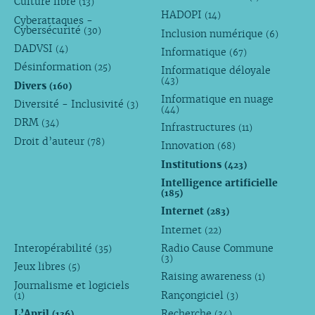
Culture libre
(13)
HADOPI
(14)
Cyberattaques -
Cybersécurité
(30)
Inclusion numérique
(6)
DADVSI
(4)
Informatique
(67)
Désinformation
(25)
Informatique déloyale
(43)
Divers
(160)
Informatique en nuage
Diversité - Inclusivité
(3)
(44)
DRM
(34)
Infrastructures
(11)
Droit d’auteur
(78)
Innovation
(68)
Institutions
(423)
Intelligence artificielle
(185)
Internet
(283)
Internet
(22)
Interopérabilité
Radio Cause Commune
(35)
(3)
Jeux libres
(5)
Raising awareness
(1)
Journalisme et logiciels
Rançongiciel
(1)
(3)
L’April
Recherche
(136)
(34)