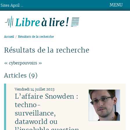
MENU
Sites April ...
Libre à lire !
Accueil
Résultats de la recherche
Résultats de la recherche
« cyberpouvoirs »
Articles (9)
Vendredi 14 juillet 2023
L’affaire Snowden :
techno-
surveillance,
dataworld ou
l’insoluble question