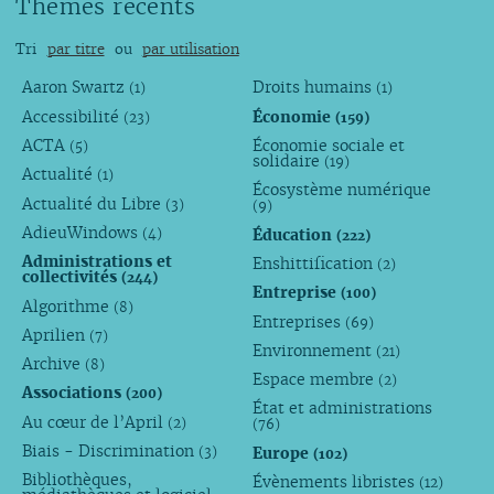
Thèmes récents
Tri
par titre
ou
par utilisation
Aaron Swartz
Droits humains
(1)
(1)
Accessibilité
Économie
(23)
(159)
ACTA
Économie sociale et
(5)
solidaire
(19)
Actualité
(1)
Écosystème numérique
Actualité du Libre
(3)
(9)
AdieuWindows
Éducation
(4)
(222)
Administrations et
Enshittification
(2)
collectivités
(244)
Entreprise
(100)
Algorithme
(8)
Entreprises
(69)
Aprilien
(7)
Environnement
(21)
Archive
(8)
Espace membre
(2)
Associations
(200)
État et administrations
Au cœur de l’April
(2)
(76)
Biais - Discrimination
Europe
(3)
(102)
Bibliothèques,
Évènements libristes
(12)