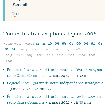
Morandi
Lire
Toutes les transcriptions depuis 2006
12
11
10
09
08
07
06
05
04
03
- 2026
- 2025
- 2024
08
12
02
01
- 2023
- 2022
- 2021
- 2020
- 2019
- 2018
- 2017
- 2016
07
11
12
12
12
12
12
12
12
12
- 2015
- 2014
- 2013
- 2012
- 2011
- 2010
- 2009
- 2008
- 2007
12
06
12
10
11
12
11
12
11
12
11
12
11
04
11
12
11
04
11
- 2006
11
05
10
11
09
10
10
10
11
10
11
10
11
10
10
11
10
10
Émission
Libre à vous !
diffusée mardi 20 février 2024 sur
10
04
10
08
09
09
09
09
09
10
09
10
09
09
10
09
09
radio Cause Commune
- 2 mars 2024 - 1 h 30 min
09
03
09
07
08
08
08
08
08
09
08
09
08
08
06
08
08
08
02
08
06
07
04
07
07
07
08
07
08
07
07
01
07
07
Logiciel Libre : garant de notre indépendance stratégique
07
01
07
05
06
02
06
06
06
07
06
07
06
06
06
06
- 3 mars 2024 - 24 min 22
06
06
04
05
05
04
05
06
05
06
05
05
05
05
Émission
Libre à vous !
diffusée mardi 27 février 2024 sur
05
04
03
04
04
03
04
05
04
05
04
04
04
04
radio Cause Commune
- 4 mars 2024 - 1 h 30 min
04
03
02
03
03
01
03
04
03
04
03
03
03
03