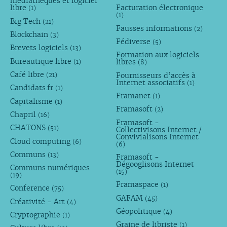
médiathèques et logiciel
libre
Facturation électronique
(1)
(1)
Big Tech
(21)
Fausses informations
(2)
Blockchain
(3)
Fédiverse
(5)
Brevets logiciels
(13)
Formation aux logiciels
Bureautique libre
libres
(1)
(8)
Café libre
Fournisseurs d’accès à
(21)
Internet associatifs
(1)
Candidats.fr
(1)
Framanet
(1)
Capitalisme
(1)
Framasoft
(2)
Chapril
(16)
Framasoft -
CHATONS
(51)
Collectivisons Internet /
Convivialisons Internet
Cloud computing
(6)
(6)
Communs
(13)
Framasoft -
Dégooglisons Internet
Communs numériques
(15)
(19)
Framaspace
(1)
Conference
(75)
GAFAM
(45)
Créativité - Art
(4)
Géopolitique
(4)
Cryptographie
(1)
Graine de libriste
(1)