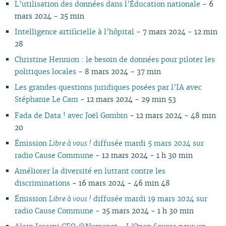
L’utilisation des données dans l’Éducation nationale
- 6
03
02
01
02
02
02
03
02
03
02
02
02
02
mars 2024 - 25 min
02
01
01
01
01
02
01
01
01
01
01
Intelligence artificielle à l’hôpital
- 7 mars 2024 - 12 min
28
Christine Hennion : le besoin de données pour piloter les
politiques locales
- 8 mars 2024 - 37 min
Les grandes questions juridiques posées par l’IA avec
Stéphanie Le Cam
- 12 mars 2024 - 29 min 53
Fada de Data ! avec Joël Gombin
- 12 mars 2024 - 48 min
20
Émission
Libre à vous !
diffusée mardi 5 mars 2024 sur
radio Cause Commune
- 12 mars 2024 - 1 h 30 min
Améliorer la diversité en luttant contre les
discriminations
- 16 mars 2024 - 46 min 48
Émission
Libre à vous !
diffusée mardi 19 mars 2024 sur
radio Cause Commune
- 25 mars 2024 - 1 h 30 min