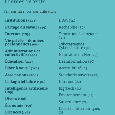
Thèmes récents
Tri
par titre
ou
par utilisation
Institutions
DRM
(423)
(34)
Partage du savoir
Recherche
(355)
(34)
Internet
Transition écologique
(283)
(33)
Vie privée - données
personnelles
Cyberattaques -
(266)
Cybersécurité
(30)
Administrations et
collectivités
Neutralité du Net
(244)
(25)
Éducation
Désinformation
(222)
(25)
Libre à vous !
Accessibilité
(210)
(23)
Associations
Standards ouverts
(200)
(22)
Le Logiciel Libre
Internet
(194)
(22)
Intelligence artificielle
Big Tech
(21)
(185)
Environnement
(21)
Divers
(160)
Surveillance
(21)
Économie
(159)
Libertés informatiques
Licences
(154)
(21)