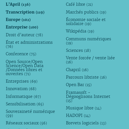
L’April
Café libre
(136)
(21)
Transcription
Marchés publics
(119)
(19)
Europe
Économie sociale et
(102)
solidaire
(19)
Entreprise
(100)
Wikipédia
(19)
Droit d’auteur
(78)
Communs numériques
État et administrations
(19)
(76)
Sciences
(18)
Conference
(75)
Vente forcée / vente liée
Open Source/Open
(16)
Science/Open Data
/Données libres et
Chapril
(16)
ouvertes
(71)
Parcours libriste
(16)
Entreprises
(69)
Open Bar
(15)
Innovation
(68)
Framasoft -
Informatique
Dégooglisons Internet
(67)
(15)
Sensibilisation
(65)
Musique libre
(14)
Souveraineté numérique
HADOPI
(59)
(14)
Réseaux sociaux
Brevets logiciels
(56)
(13)