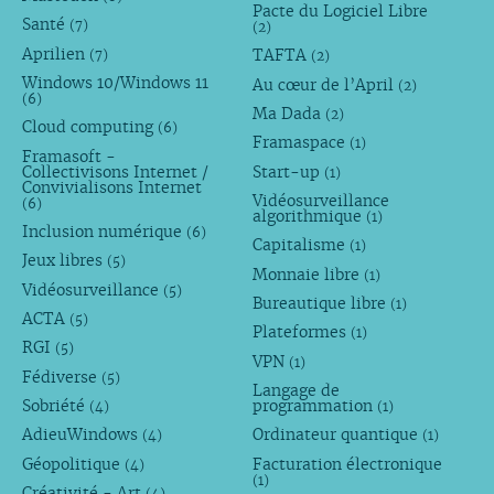
Pacte du Logiciel Libre
Santé
(7)
(2)
Aprilien
TAFTA
(7)
(2)
Windows 10/Windows 11
Au cœur de l’April
(2)
(6)
Ma Dada
(2)
Cloud computing
(6)
Framaspace
(1)
Framasoft -
Collectivisons Internet /
Start-up
(1)
Convivialisons Internet
Vidéosurveillance
(6)
algorithmique
(1)
Inclusion numérique
(6)
Capitalisme
(1)
Jeux libres
(5)
Monnaie libre
(1)
Vidéosurveillance
(5)
Bureautique libre
(1)
ACTA
(5)
Plateformes
(1)
RGI
(5)
VPN
(1)
Fédiverse
(5)
Langage de
Sobriété
programmation
(4)
(1)
AdieuWindows
Ordinateur quantique
(4)
(1)
Géopolitique
Facturation électronique
(4)
(1)
Créativité - Art
(4)