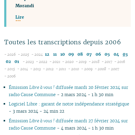
Morandi
Lire
Toutes les transcriptions depuis 2006
12
11
10
09
08
07
06
05
04
03
- 2026
- 2025
- 2024
08
12
02
01
- 2023
- 2022
- 2021
- 2020
- 2019
- 2018
- 2017
- 2016
07
11
12
12
12
12
12
12
12
12
- 2015
- 2014
- 2013
- 2012
- 2011
- 2010
- 2009
- 2008
- 2007
12
06
12
10
11
12
11
12
11
12
11
12
11
04
11
12
11
04
11
- 2006
11
05
10
11
09
10
10
10
11
10
11
10
11
10
10
11
10
10
Émission
Libre à vous !
diffusée mardi 20 février 2024 sur
10
04
10
08
09
09
09
09
09
10
09
10
09
09
10
09
09
radio Cause Commune
- 2 mars 2024 - 1 h 30 min
09
03
09
07
08
08
08
08
08
09
08
09
08
08
06
08
08
08
02
08
06
07
04
07
07
07
08
07
08
07
07
01
07
07
Logiciel Libre : garant de notre indépendance stratégique
07
01
07
05
06
02
06
06
06
07
06
07
06
06
06
06
- 3 mars 2024 - 24 min 22
06
06
04
05
05
04
05
06
05
06
05
05
05
05
Émission
Libre à vous !
diffusée mardi 27 février 2024 sur
05
04
03
04
04
03
04
05
04
05
04
04
04
04
radio Cause Commune
- 4 mars 2024 - 1 h 30 min
04
03
02
03
03
01
03
04
03
04
03
03
03
03