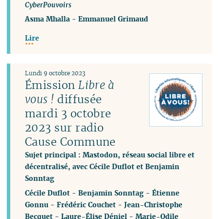
CyberPouvoirs
Asma Mhalla
-
Emmanuel Grimaud
Lire
Lundi 9 octobre 2023
Émission
Libre à
vous !
diffusée
mardi 3 octobre
2023 sur radio
Cause Commune
Sujet principal : Mastodon, réseau social libre et
décentralisé, avec Cécile Duflot et Benjamin
Sonntag
Cécile Duflot
-
Benjamin Sonntag
-
Étienne
Gonnu
-
Frédéric Couchet
-
Jean-Christophe
Becquet
-
Laure-Élise Déniel
-
Marie-Odile