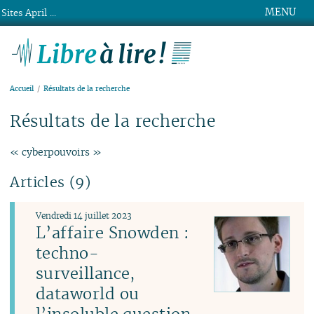
MENU
Sites April ...
Libre à lire !
Accueil
Résultats de la recherche
Résultats de la recherche
« cyberpouvoirs »
Articles (9)
Vendredi 14 juillet 2023
L’affaire Snowden :
techno-
surveillance,
dataworld ou
l’insoluble question