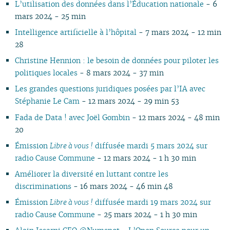
L’utilisation des données dans l’Éducation nationale
- 6
03
02
01
02
02
02
03
02
03
02
02
02
02
mars 2024 - 25 min
02
01
01
01
01
02
01
01
01
01
01
Intelligence artificielle à l’hôpital
- 7 mars 2024 - 12 min
28
Christine Hennion : le besoin de données pour piloter les
politiques locales
- 8 mars 2024 - 37 min
Les grandes questions juridiques posées par l’IA avec
Stéphanie Le Cam
- 12 mars 2024 - 29 min 53
Fada de Data ! avec Joël Gombin
- 12 mars 2024 - 48 min
20
Émission
Libre à vous !
diffusée mardi 5 mars 2024 sur
radio Cause Commune
- 12 mars 2024 - 1 h 30 min
Améliorer la diversité en luttant contre les
discriminations
- 16 mars 2024 - 46 min 48
Émission
Libre à vous !
diffusée mardi 19 mars 2024 sur
radio Cause Commune
- 25 mars 2024 - 1 h 30 min