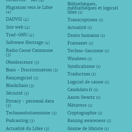
Bibliothèques,
Migration vers le Libre
médiathèques et logiciel
libre
(4)
(1)
DADVSI
Transcriptions
(4)
(1)
Site web
Actualité
(4)
(1)
Trad-GNU
Droits humains
(4)
(1)
Software Heritage
Framanet
(4)
(1)
Radio Cause Commune
Techno-fascisme
(1)
(3)
Windows
(1)
Obsolescence
(3)
Syndicalisme
(1)
Biais - Discrimination
(3)
Traduction
(1)
Rançongiciel
(3)
Logiciel de caisse
(1)
Blockchain
(3)
Candidats.fr
(1)
Sécurité
(3)
Aaron Swartz
(1)
Privacy - personal data
Métavers
(3)
(1)
Technosolutionnisme
Cryptographie
(3)
(1)
Podcasting
Raising awareness
(3)
(1)
Actualité du Libre
Graine de libriste
(3)
(1)