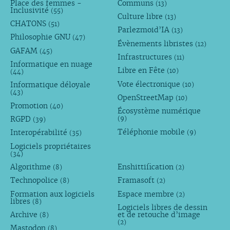
Place des femmes -
Communs
(13)
Inclusivité
(55)
Culture libre
(13)
CHATONS
(51)
Parlezmoid’IA
(13)
Philosophie GNU
(47)
Évènements libristes
(12)
GAFAM
(45)
Infrastructures
(11)
Informatique en nuage
Libre en Fête
(10)
(44)
Vote électronique
Informatique déloyale
(10)
(43)
OpenStreetMap
(10)
Promotion
(40)
Écosystème numérique
RGPD
(9)
(39)
Téléphonie mobile
Interopérabilité
(9)
(35)
Logiciels propriétaires
(34)
Algorithme
Enshittification
(8)
(2)
Technopolice
Framasoft
(8)
(2)
Formation aux logiciels
Espace membre
(2)
libres
(8)
Logiciels libres de dessin
Archive
et de retouche d’image
(8)
(2)
Mastodon
(8)