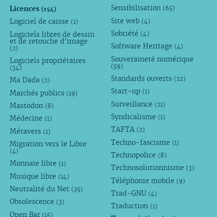
Sensibilisation
Licences
(65)
(154)
Site web
Logiciel de caisse
(4)
(1)
Sobriété
Logiciels libres de dessin
(4)
et de retouche d’image
Software Heritage
(4)
(2)
Souveraineté numérique
Logiciels propriétaires
(59)
(34)
Standards ouverts
(22)
Ma Dada
(2)
Start-up
(1)
Marchés publics
(19)
Surveillance
(21)
Mastodon
(8)
Syndicalisme
(1)
Médecine
(1)
TAFTA
(2)
Métavers
(1)
Techno-fascisme
(1)
Migration vers le Libre
(4)
Technopolice
(8)
Monnaie libre
(1)
Technosolutionnisme
(3)
Musique libre
(14)
Téléphonie mobile
(9)
Neutralité du Net
(25)
Trad-GNU
(4)
Obsolescence
(3)
Traduction
(1)
Open Bar
(15)