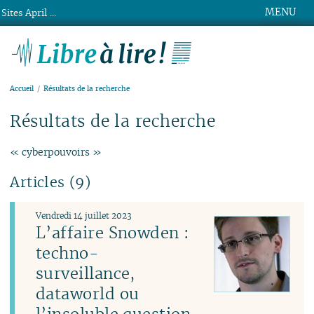
MENU
Sites April ...
Libre à lire !
Accueil
Résultats de la recherche
Résultats de la recherche
« cyberpouvoirs »
Articles (9)
Vendredi 14 juillet 2023
L’affaire Snowden :
techno-
surveillance,
dataworld ou
l’insoluble question