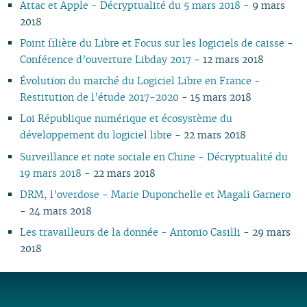
Attac et Apple - Décryptualité du 5 mars 2018
- 9 mars
03
02
01
01
01
03
01
03
01
01
01
02
02
2018
02
02
01
01
01
Point filière du Libre et Focus sur les logiciels de caisse -
Conférence d’ouverture Libday 2017
- 12 mars 2018
Évolution du marché du Logiciel Libre en France -
Restitution de l’étude 2017-2020
- 15 mars 2018
Loi République numérique et écosystème du
développement du logiciel libre
- 22 mars 2018
Surveillance et note sociale en Chine - Décryptualité du
19 mars 2018
- 22 mars 2018
DRM, l’overdose - Marie Duponchelle et Magali Garnero
- 24 mars 2018
Les travailleurs de la donnée - Antonio Casilli
- 29 mars
2018