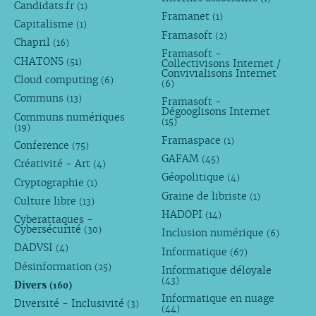
Candidats.fr
(1)
Framanet
(1)
Capitalisme
(1)
Framasoft
(2)
Chapril
(16)
Framasoft -
CHATONS
(51)
Collectivisons Internet /
Convivialisons Internet
Cloud computing
(6)
(6)
Communs
(13)
Framasoft -
Dégooglisons Internet
Communs numériques
(15)
(19)
Framaspace
(1)
Conference
(75)
GAFAM
(45)
Créativité - Art
(4)
Géopolitique
(4)
Cryptographie
(1)
Graine de libriste
(1)
Culture libre
(13)
HADOPI
(14)
Cyberattaques -
Cybersécurité
(30)
Inclusion numérique
(6)
DADVSI
(4)
Informatique
(67)
Désinformation
(25)
Informatique déloyale
(43)
Divers
(160)
Informatique en nuage
Diversité - Inclusivité
(3)
(44)