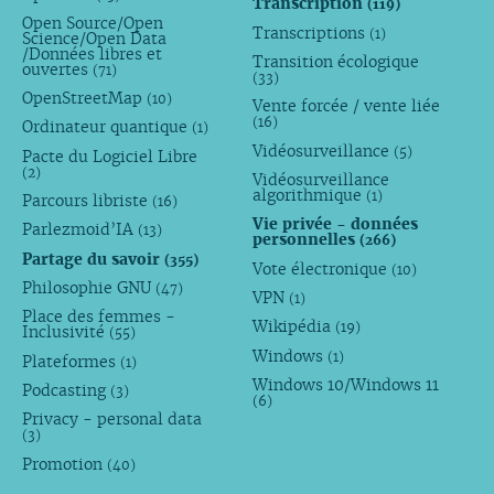
Transcription
(119)
Open Source/Open
Transcriptions
(1)
Science/Open Data
/Données libres et
Transition écologique
ouvertes
(71)
(33)
OpenStreetMap
(10)
Vente forcée / vente liée
(16)
Ordinateur quantique
(1)
Vidéosurveillance
(5)
Pacte du Logiciel Libre
(2)
Vidéosurveillance
algorithmique
(1)
Parcours libriste
(16)
Vie privée - données
Parlezmoid’IA
(13)
personnelles
(266)
Partage du savoir
(355)
Vote électronique
(10)
Philosophie GNU
(47)
VPN
(1)
Place des femmes -
Wikipédia
(19)
Inclusivité
(55)
Windows
(1)
Plateformes
(1)
Windows 10/Windows 11
Podcasting
(3)
(6)
Privacy - personal data
(3)
Promotion
(40)