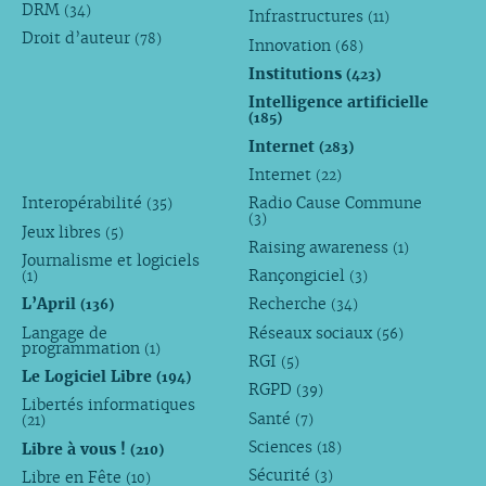
DRM
(34)
Infrastructures
(11)
Droit d’auteur
(78)
Innovation
(68)
Institutions
(423)
Intelligence artificielle
(185)
Internet
(283)
Internet
(22)
Interopérabilité
Radio Cause Commune
(35)
(3)
Jeux libres
(5)
Raising awareness
(1)
Journalisme et logiciels
Rançongiciel
(1)
(3)
L’April
Recherche
(136)
(34)
Langage de
Réseaux sociaux
(56)
programmation
(1)
RGI
(5)
Le Logiciel Libre
(194)
RGPD
(39)
Libertés informatiques
Santé
(7)
(21)
Sciences
Libre à vous !
(18)
(210)
Sécurité
Libre en Fête
(3)
(10)