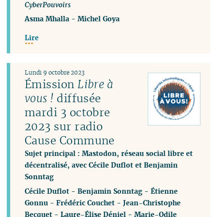
CyberPouvoirs
Asma Mhalla
-
Michel Goya
Lire
Lundi 9 octobre 2023
Émission
Libre à
vous !
diffusée
mardi 3 octobre
2023 sur radio
Cause Commune
Sujet principal : Mastodon, réseau social libre et
décentralisé, avec Cécile Duflot et Benjamin
Sonntag
Cécile Duflot
-
Benjamin Sonntag
-
Étienne
Gonnu
-
Frédéric Couchet
-
Jean-Christophe
Becquet
-
Laure-Élise Déniel
-
Marie-Odile