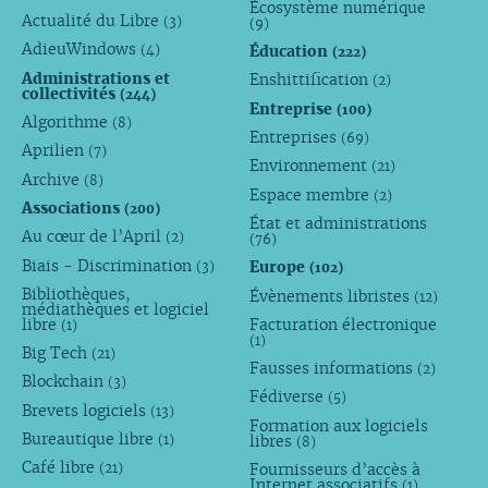
Écosystème numérique
Actualité du Libre
(3)
(9)
AdieuWindows
Éducation
(4)
(222)
Administrations et
Enshittification
(2)
collectivités
(244)
Entreprise
(100)
Algorithme
(8)
Entreprises
(69)
Aprilien
(7)
Environnement
(21)
Archive
(8)
Espace membre
(2)
Associations
(200)
État et administrations
Au cœur de l’April
(2)
(76)
Biais - Discrimination
Europe
(3)
(102)
Bibliothèques,
Évènements libristes
(12)
médiathèques et logiciel
libre
Facturation électronique
(1)
(1)
Big Tech
(21)
Fausses informations
(2)
Blockchain
(3)
Fédiverse
(5)
Brevets logiciels
(13)
Formation aux logiciels
Bureautique libre
libres
(1)
(8)
Café libre
Fournisseurs d’accès à
(21)
Internet associatifs
(1)