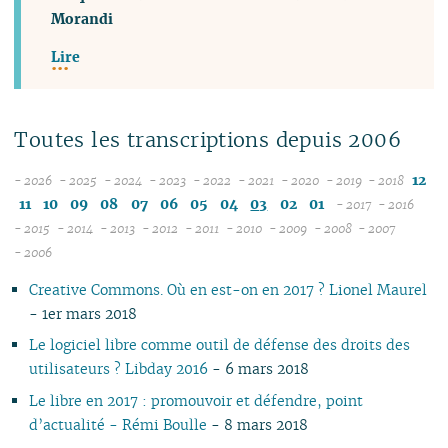
Morandi
Lire
Toutes les transcriptions depuis 2006
12
- 2026
- 2025
- 2024
- 2023
- 2022
- 2021
- 2020
- 2019
- 2018
08
12
12
12
12
12
12
12
11
10
09
08
07
06
05
04
03
02
01
- 2017
- 2016
07
11
11
11
11
11
11
11
12
12
- 2015
- 2014
- 2013
- 2012
- 2011
- 2010
- 2009
- 2008
- 2007
12
06
12
10
12
10
12
10
12
10
12
10
04
10
12
10
11
04
11
- 2006
11
05
10
11
09
10
09
11
09
11
09
11
09
09
11
09
10
10
Creative Commons. Où en est-on en 2017 ? Lionel Maurel
10
04
10
08
09
08
09
08
10
08
10
08
08
10
08
09
09
- 1er mars 2018
09
03
09
07
08
07
08
07
09
07
09
07
07
06
07
08
08
08
02
08
06
04
06
07
06
08
06
08
06
06
01
06
07
07
Le logiciel libre comme outil de défense des droits des
07
01
07
05
02
05
06
05
07
05
07
05
05
05
06
06
utilisateurs ? Libday 2016
- 6 mars 2018
06
06
04
04
04
04
06
04
06
04
04
04
05
05
Le libre en 2017 : promouvoir et défendre, point
05
04
03
03
03
03
05
03
05
03
03
03
04
04
d’actualité - Rémi Boulle
- 8 mars 2018
04
03
02
02
01
02
04
02
04
02
02
02
03
03