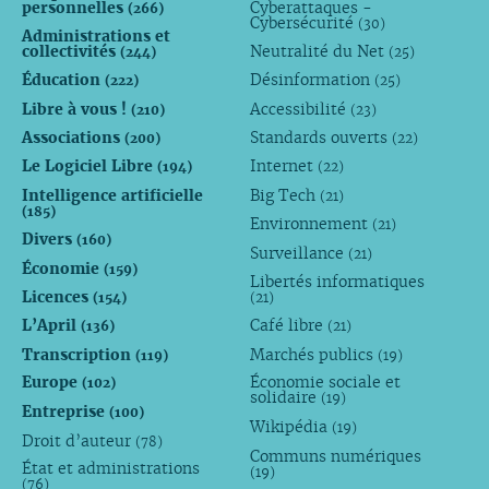
personnelles
Cyberattaques -
(266)
Cybersécurité
(30)
Administrations et
collectivités
Neutralité du Net
(244)
(25)
Éducation
Désinformation
(222)
(25)
Libre à vous !
Accessibilité
(210)
(23)
Associations
Standards ouverts
(200)
(22)
Le Logiciel Libre
Internet
(194)
(22)
Intelligence artificielle
Big Tech
(21)
(185)
Environnement
(21)
Divers
(160)
Surveillance
(21)
Économie
(159)
Libertés informatiques
Licences
(154)
(21)
L’April
Café libre
(136)
(21)
Transcription
Marchés publics
(119)
(19)
Europe
Économie sociale et
(102)
solidaire
(19)
Entreprise
(100)
Wikipédia
(19)
Droit d’auteur
(78)
Communs numériques
État et administrations
(19)
(76)