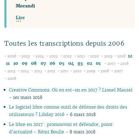
Morandi
Lire
Toutes les transcriptions depuis 2006
12
- 2026
- 2025
- 2024
- 2023
- 2022
- 2021
- 2020
- 2019
- 2018
08
12
12
12
12
12
12
12
11
10
09
08
07
06
05
04
03
02
01
- 2017
- 2016
07
11
11
11
11
11
11
11
12
12
- 2015
- 2014
- 2013
- 2012
- 2011
- 2010
- 2009
- 2008
- 2007
12
06
12
10
12
10
12
10
12
10
12
10
04
10
12
10
11
04
11
- 2006
11
05
10
11
09
10
09
11
09
11
09
11
09
09
11
09
10
10
Creative Commons. Où en est-on en 2017 ? Lionel Maurel
10
04
10
08
09
08
09
08
10
08
10
08
08
10
08
09
09
- 1er mars 2018
09
03
09
07
08
07
08
07
09
07
09
07
07
06
07
08
08
08
02
08
06
04
06
07
06
08
06
08
06
06
01
06
07
07
Le logiciel libre comme outil de défense des droits des
07
01
07
05
02
05
06
05
07
05
07
05
05
05
06
06
utilisateurs ? Libday 2016
- 6 mars 2018
06
06
04
04
04
04
06
04
06
04
04
04
05
05
Le libre en 2017 : promouvoir et défendre, point
05
04
03
03
03
03
05
03
05
03
03
03
04
04
d’actualité - Rémi Boulle
- 8 mars 2018
04
03
02
02
01
02
04
02
04
02
02
02
03
03