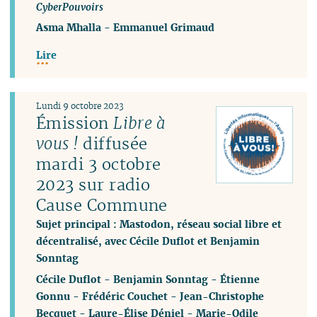
CyberPouvoirs
Asma Mhalla
-
Emmanuel Grimaud
Lire
Lundi 9 octobre 2023
Émission
Libre à
vous !
diffusée
mardi 3 octobre
2023 sur radio
Cause Commune
Sujet principal : Mastodon, réseau social libre et
décentralisé, avec Cécile Duflot et Benjamin
Sonntag
Cécile Duflot
-
Benjamin Sonntag
-
Étienne
Gonnu
-
Frédéric Couchet
-
Jean-Christophe
Becquet
-
Laure-Élise Déniel
-
Marie-Odile