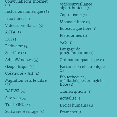
Convivialisons Internet
Vidéosurveillance
(6)
algorithmique
(1)
Inclusion numérique
(6)
Capitalisme
(1)
Jeux libres
(5)
Monnaie libre
(1)
Vidéosurveillance
(5)
Bureautique libre
(1)
ACTA
(5)
Plateformes
(1)
RGI
(5)
VPN
(1)
Fédiverse
(5)
Langage de
Sobriété
programmation
(4)
(1)
AdieuWindows
Ordinateur quantique
(4)
(1)
Géopolitique
Facturation électronique
(4)
(1)
Créativité - Art
(4)
Bibliothèques,
Migration vers le Libre
médiathèques et logiciel
libre
(4)
(1)
DADVSI
Transcriptions
(4)
(1)
Site web
Actualité
(4)
(1)
Trad-GNU
Droits humains
(4)
(1)
Software Heritage
Framanet
(4)
(1)