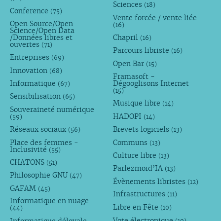
Sciences
(18)
Conference
(75)
Vente forcée / vente liée
Open Source/Open
(16)
Science/Open Data
/Données libres et
Chapril
(16)
ouvertes
(71)
Parcours libriste
(16)
Entreprises
(69)
Open Bar
(15)
Innovation
(68)
Framasoft -
Informatique
Dégooglisons Internet
(67)
(15)
Sensibilisation
(65)
Musique libre
(14)
Souveraineté numérique
HADOPI
(59)
(14)
Réseaux sociaux
Brevets logiciels
(56)
(13)
Place des femmes -
Communs
(13)
Inclusivité
(55)
Culture libre
(13)
CHATONS
(51)
Parlezmoid’IA
(13)
Philosophie GNU
(47)
Évènements libristes
(12)
GAFAM
(45)
Infrastructures
(11)
Informatique en nuage
Libre en Fête
(10)
(44)
Vote électronique
(10)