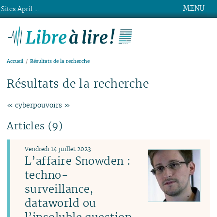
MENU
Sites April ...
Libre à lire !
Accueil
Résultats de la recherche
Résultats de la recherche
« cyberpouvoirs »
Articles (9)
Vendredi 14 juillet 2023
L’affaire Snowden :
techno-
surveillance,
dataworld ou
l’insoluble question