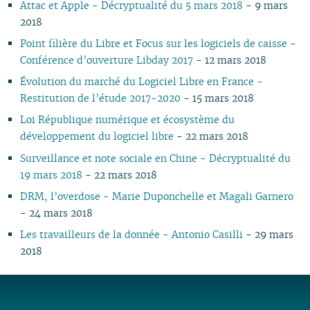
Attac et Apple - Décryptualité du 5 mars 2018
- 9 mars
03
02
01
01
01
03
01
03
01
01
01
02
02
2018
02
02
01
01
01
Point filière du Libre et Focus sur les logiciels de caisse -
Conférence d’ouverture Libday 2017
- 12 mars 2018
Évolution du marché du Logiciel Libre en France -
Restitution de l’étude 2017-2020
- 15 mars 2018
Loi République numérique et écosystème du
développement du logiciel libre
- 22 mars 2018
Surveillance et note sociale en Chine - Décryptualité du
19 mars 2018
- 22 mars 2018
DRM, l’overdose - Marie Duponchelle et Magali Garnero
- 24 mars 2018
Les travailleurs de la donnée - Antonio Casilli
- 29 mars
2018