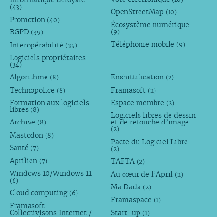
Informatique déloyale
(43)
OpenStreetMap
(10)
Promotion
(40)
Écosystème numérique
RGPD
(9)
(39)
Téléphonie mobile
Interopérabilité
(9)
(35)
Logiciels propriétaires
(34)
Algorithme
Enshittification
(8)
(2)
Technopolice
Framasoft
(8)
(2)
Formation aux logiciels
Espace membre
(2)
libres
(8)
Logiciels libres de dessin
Archive
et de retouche d’image
(8)
(2)
Mastodon
(8)
Pacte du Logiciel Libre
Santé
(7)
(2)
Aprilien
TAFTA
(7)
(2)
Windows 10/Windows 11
Au cœur de l’April
(2)
(6)
Ma Dada
(2)
Cloud computing
(6)
Framaspace
(1)
Framasoft -
Collectivisons Internet /
Start-up
(1)