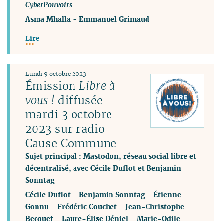
CyberPouvoirs
Asma Mhalla
-
Emmanuel Grimaud
Lire
Lundi 9 octobre 2023
Émission
Libre à
vous !
diffusée
mardi 3 octobre
2023 sur radio
Cause Commune
Sujet principal : Mastodon, réseau social libre et
décentralisé, avec Cécile Duflot et Benjamin
Sonntag
Cécile Duflot
-
Benjamin Sonntag
-
Étienne
Gonnu
-
Frédéric Couchet
-
Jean-Christophe
Becquet
-
Laure-Élise Déniel
-
Marie-Odile