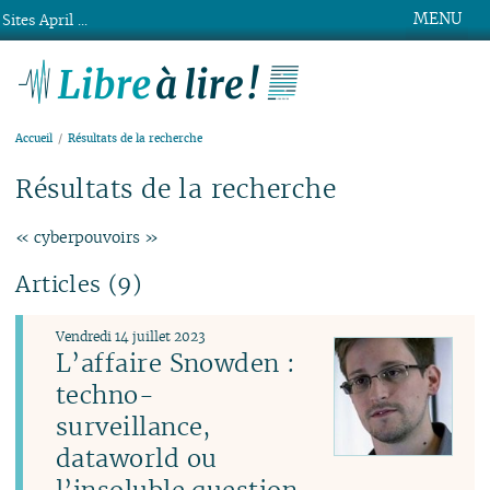
MENU
Sites April ...
Libre à lire !
Accueil
Résultats de la recherche
Résultats de la recherche
« cyberpouvoirs »
Articles (9)
Vendredi 14 juillet 2023
L’affaire Snowden :
techno-
surveillance,
dataworld ou
l’insoluble question