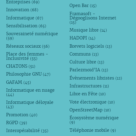
Entreprises
(69)
Open Bar
(15)
Innovation
(68)
Framasoft -
Informatique
Dégooglisons Internet
(67)
(15)
Sensibilisation
(65)
Musique libre
(14)
Souveraineté numérique
HADOPI
(59)
(14)
Réseaux sociaux
Brevets logiciels
(56)
(13)
Place des femmes -
Communs
(13)
Inclusivité
(55)
Culture libre
(13)
CHATONS
(51)
Parlezmoid’IA
(13)
Philosophie GNU
(47)
Évènements libristes
(12)
GAFAM
(45)
Infrastructures
(11)
Informatique en nuage
Libre en Fête
(10)
(44)
Vote électronique
Informatique déloyale
(10)
(43)
OpenStreetMap
(10)
Promotion
(40)
Écosystème numérique
RGPD
(9)
(39)
Téléphonie mobile
Interopérabilité
(9)
(35)