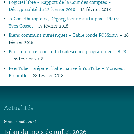
Logiciel libre - Rapport de la Cour des comptes -
03
02
01
01
01
03
01
03
01
01
01
02
02
Décryptualité du 12 février 2018
- 14 février 2018
02
02
01
01
01
« Contributopia », Dégoogliser ne suffit pas - Pierre-
Yves Gosset
- 17 février 2018
Biens communs numériques - Table ronde POSS2017
- 26
février 2018
Peut-on lutter contre l’obsolescence programmée - RTS
- 26 février 2018
PeerTube : préparer l’alternative à YouTube - Monsieur
Bidouille
- 28 février 2018
Actualités
Mardi 4 août 2026
Bilan du mois de juillet 2026