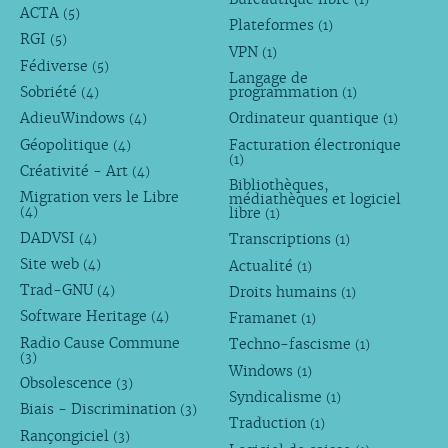
ACTA
(5)
Plateformes
(1)
RGI
(5)
VPN
(1)
Fédiverse
(5)
Langage de
Sobriété
programmation
(4)
(1)
AdieuWindows
Ordinateur quantique
(4)
(1)
Géopolitique
Facturation électronique
(4)
(1)
Créativité - Art
(4)
Bibliothèques,
Migration vers le Libre
médiathèques et logiciel
libre
(4)
(1)
DADVSI
Transcriptions
(4)
(1)
Site web
Actualité
(4)
(1)
Trad-GNU
Droits humains
(4)
(1)
Software Heritage
Framanet
(4)
(1)
Radio Cause Commune
Techno-fascisme
(1)
(3)
Windows
(1)
Obsolescence
(3)
Syndicalisme
(1)
Biais - Discrimination
(3)
Traduction
(1)
Rançongiciel
(3)