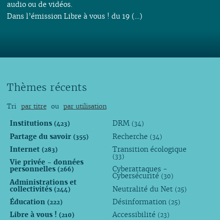
audio ou de vidéos.
Dans l’émission Libre à vous ! du 19 (…)
Thèmes récents
Tri
par titre
ou
par utilisation
Institutions
DRM
(423)
(34)
Partage du savoir
Recherche
(355)
(34)
Internet
Transition écologique
(283)
(33)
Vie privée - données
personnelles
Cyberattaques -
(266)
Cybersécurité
(30)
Administrations et
collectivités
Neutralité du Net
(244)
(25)
Éducation
Désinformation
(222)
(25)
Libre à vous !
Accessibilité
(210)
(23)