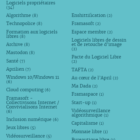
Logiciels propriétaires
(34)
Algorithme
Enshittification
(8)
(2)
Technopolice
Framasoft
(8)
(2)
Formation aux logiciels
Espace membre
(2)
libres
(8)
Logiciels libres de dessin
Archive
et de retouche d’image
(8)
(2)
Mastodon
(8)
Pacte du Logiciel Libre
Santé
(7)
(2)
Aprilien
TAFTA
(7)
(2)
Windows 10/Windows 11
Au cœur de l’April
(2)
(6)
Ma Dada
(2)
Cloud computing
(6)
Framaspace
(1)
Framasoft -
Collectivisons Internet /
Start-up
(1)
Convivialisons Internet
Vidéosurveillance
(6)
algorithmique
(1)
Inclusion numérique
(6)
Capitalisme
(1)
Jeux libres
(5)
Monnaie libre
(1)
Vidéosurveillance
(5)
Bureautique libre
(1)