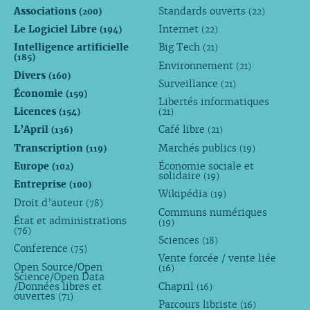
Associations
Standards ouverts
(200)
(22)
Le Logiciel Libre
Internet
(194)
(22)
Intelligence artificielle
Big Tech
(21)
(185)
Environnement
(21)
Divers
(160)
Surveillance
(21)
Économie
(159)
Libertés informatiques
Licences
(154)
(21)
L’April
Café libre
(136)
(21)
Transcription
Marchés publics
(119)
(19)
Europe
Économie sociale et
(102)
solidaire
(19)
Entreprise
(100)
Wikipédia
(19)
Droit d’auteur
(78)
Communs numériques
État et administrations
(19)
(76)
Sciences
(18)
Conference
(75)
Vente forcée / vente liée
Open Source/Open
(16)
Science/Open Data
/Données libres et
Chapril
(16)
ouvertes
(71)
Parcours libriste
(16)