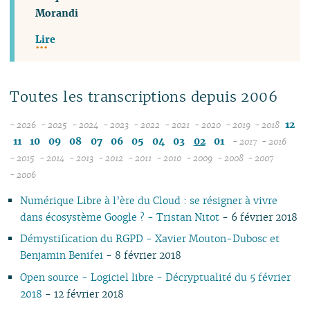
Morandi
Lire
Toutes les transcriptions depuis 2006
12
- 2026
- 2025
- 2024
- 2023
- 2022
- 2021
- 2020
- 2019
- 2018
08
12
12
12
12
12
12
12
11
10
09
08
07
06
05
04
03
02
01
- 2017
- 2016
07
11
11
11
11
11
11
11
12
12
- 2015
- 2014
- 2013
- 2012
- 2011
- 2010
- 2009
- 2008
- 2007
12
06
12
10
12
10
12
10
12
10
12
10
04
10
12
10
11
04
11
- 2006
11
05
10
11
09
10
09
11
09
11
09
11
09
09
11
09
10
10
Numérique Libre à l’ère du Cloud : se résigner à vivre
10
04
10
08
09
08
09
08
10
08
10
08
08
10
08
09
09
dans écosystème Google ? - Tristan Nitot
- 6 février 2018
09
03
09
07
08
07
08
07
09
07
09
07
07
06
07
08
08
08
02
08
06
04
06
07
06
08
06
08
06
06
01
06
07
07
Démystification du RGPD - Xavier Mouton-Dubosc et
07
01
07
05
02
05
06
05
07
05
07
05
05
05
06
06
Benjamin Benifei
- 8 février 2018
06
06
04
04
04
04
06
04
06
04
04
04
05
05
Open source - Logiciel libre - Décryptualité du 5 février
05
04
03
03
03
03
05
03
05
03
03
03
04
04
2018
- 12 février 2018
04
03
02
02
01
02
04
02
04
02
02
02
03
03