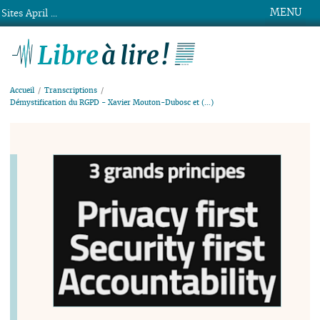
MENU
Sites April ...
Libre à lire !
Accueil
Transcriptions
Démystification du RGPD - Xavier Mouton-Dubosc et (…)