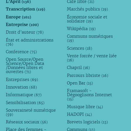
L’April
Café libre
(136)
(21)
Transcription
Marchés publics
(119)
(19)
Europe
Économie sociale et
(102)
solidaire
(19)
Entreprise
(100)
Wikipédia
(19)
Droit d’auteur
(78)
Communs numériques
État et administrations
(19)
(76)
Sciences
(18)
Conference
(75)
Vente forcée / vente liée
Open Source/Open
(16)
Science/Open Data
/Données libres et
Chapril
(16)
ouvertes
(71)
Parcours libriste
(16)
Entreprises
(69)
Open Bar
(15)
Innovation
(68)
Framasoft -
Informatique
Dégooglisons Internet
(67)
(15)
Sensibilisation
(65)
Musique libre
(14)
Souveraineté numérique
HADOPI
(59)
(14)
Réseaux sociaux
Brevets logiciels
(56)
(13)
Place des femmes -
Communs
(13)