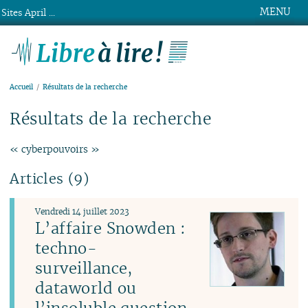
MENU
Sites April ...
Libre à lire !
Accueil
Résultats de la recherche
Résultats de la recherche
« cyberpouvoirs »
Articles (9)
Vendredi 14 juillet 2023
L’affaire Snowden :
techno-
surveillance,
dataworld ou
l’insoluble question