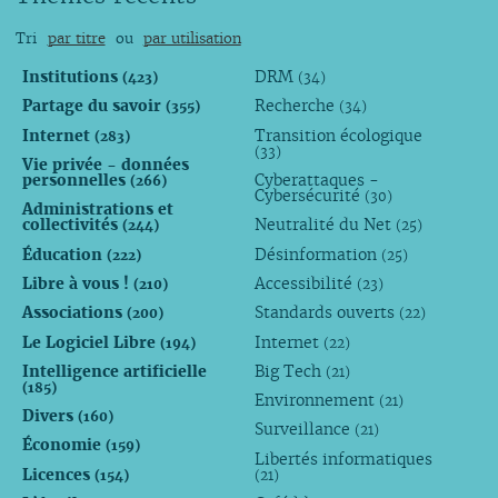
Tri
par titre
ou
par utilisation
Institutions
DRM
(423)
(34)
Partage du savoir
Recherche
(355)
(34)
Internet
Transition écologique
(283)
(33)
Vie privée - données
personnelles
Cyberattaques -
(266)
Cybersécurité
(30)
Administrations et
collectivités
Neutralité du Net
(244)
(25)
Éducation
Désinformation
(222)
(25)
Libre à vous !
Accessibilité
(210)
(23)
Associations
Standards ouverts
(200)
(22)
Le Logiciel Libre
Internet
(194)
(22)
Intelligence artificielle
Big Tech
(21)
(185)
Environnement
(21)
Divers
(160)
Surveillance
(21)
Économie
(159)
Libertés informatiques
Licences
(154)
(21)