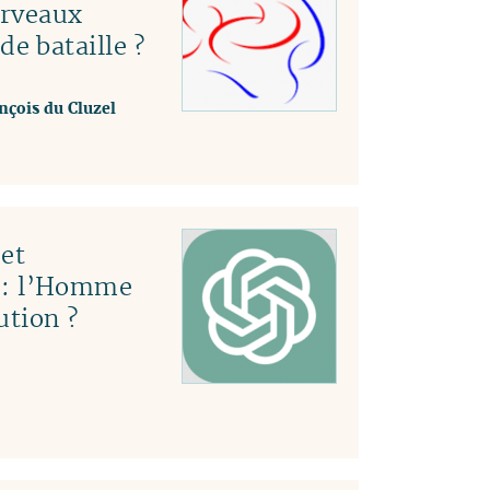
erveaux
e bataille ?
nçois du Cluzel
et
le : l’Homme
ution ?