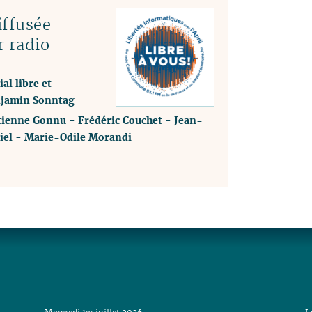
ffusée
r radio
al libre et
enjamin Sonntag
tienne Gonnu
-
Frédéric Couchet
-
Jean-
iel
-
Marie-Odile Morandi