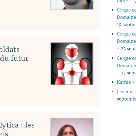
Libre
- 1
04
Ce que c
03
Domaine 
02
19 septe
01
Ce que c
Domaine 
oldats
- 22 sep
 du futur
Ce que c
Domaine 
- 23 sep
Karma - 
Je veux 
septemb
ytica : les
ets