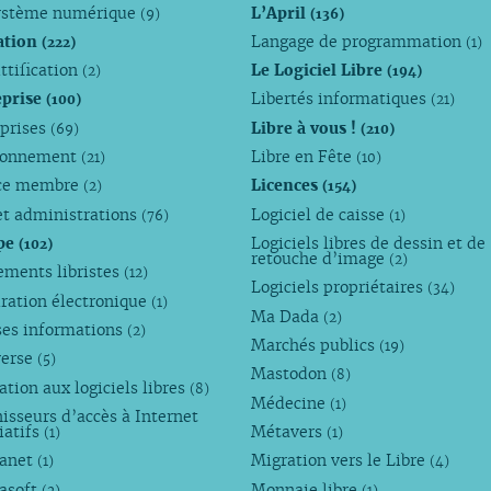
ystème numérique
L’April
(9)
(136)
ation
Langage de programmation
(222)
(1)
ttification
Le Logiciel Libre
(2)
(194)
eprise
Libertés informatiques
(100)
(21)
eprises
Libre à vous !
(69)
(210)
ronnement
Libre en Fête
(21)
(10)
ce membre
Licences
(2)
(154)
et administrations
Logiciel de caisse
(76)
(1)
pe
Logiciels libres de dessin et de
(102)
retouche d’image
(2)
ements libristes
(12)
Logiciels propriétaires
(34)
ration électronique
(1)
Ma Dada
(2)
ses informations
(2)
Marchés publics
(19)
verse
(5)
Mastodon
(8)
tion aux logiciels libres
(8)
Médecine
(1)
isseurs d’accès à Internet
iatifs
Métavers
(1)
(1)
anet
Migration vers le Libre
(1)
(4)
asoft
Monnaie libre
(2)
(1)