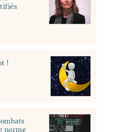
tifiés
t !
 combats
le norme