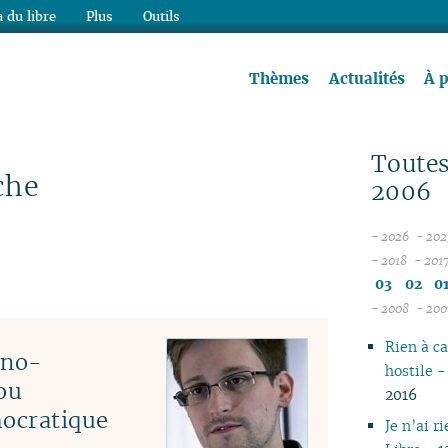
 du libre
Plus
Outils
re à lire !
Thèmes
Actualités
À 
Toutes
che
2006
- 2026
- 202
08
- 2018
- 201
12
07
03
02
0
11
06
- 2008
- 200
10
05
12
Rien à ca
09
04
11
hno-
hostile 
08
03
10
ou
2016
07
02
06
mocratique
06
01
01
Je n’ai r
05