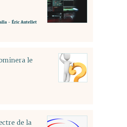
lla
-
Éric Autellet
ominera le
ectre de la