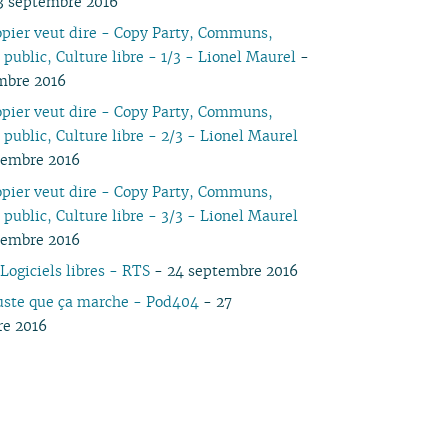
3 septembre 2016
04
03
05
03
04
03
03
03
03
05
03
05
03
opier veut dire - Copy Party, Communs,
03
02
04
02
03
02
02
01
02
04
02
04
02
public, Culture libre - 1/3 - Lionel Maurel
-
02
01
03
01
02
01
01
01
03
01
03
01
mbre 2016
01
02
02
opier veut dire - Copy Party, Communs,
01
public, Culture libre - 2/3 - Lionel Maurel
tembre 2016
opier veut dire - Copy Party, Communs,
public, Culture libre - 3/3 - Lionel Maurel
tembre 2016
Logiciels libres - RTS
- 24 septembre 2016
juste que ça marche - Pod404
- 27
re 2016