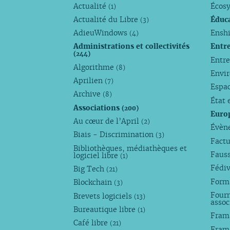
Actualité
Écos
(1)
Actualité du Libre
Éduc
(3)
AdieuWindows
Enshi
(4)
Administrations et collectivités
Entr
(244)
Entr
Algorithme
(8)
Envi
Aprilien
(7)
Espa
Archive
(8)
État 
Associations
(200)
Euro
Au cœur de l’April
(2)
Évèn
Biais - Discrimination
(3)
Factu
Bibliothèques, médiathèques et
Faus
logiciel libre
(1)
Fédi
Big Tech
(21)
Forma
Blockchain
(3)
Fourn
Brevets logiciels
(13)
assoc
Bureautique libre
(1)
Fram
Café libre
(21)
Fram