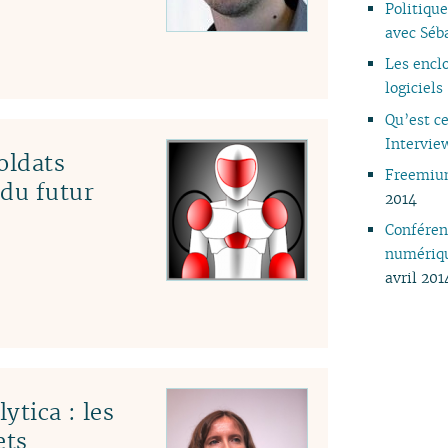
Politique
04
avec Séb
03
Les encl
02
logiciels
01
Qu’est c
Intervie
oldats
Freemium
 du futur
2014
Conféren
numériqu
avril 201
ytica : les
ets