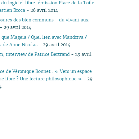
 du logiciel libre, émission Place de la Toile
04
03
04
03
04
03
03
03
05
03
05
03
03
astien Broca
- 26 avril 2014
03
02
03
02
03
02
01
02
04
02
04
02
02
osures des bien communs - du vivant aux
02
01
02
01
02
01
01
03
01
03
01
01
- 29 avril 2014
01
01
02
01
e que Mageia ? Quel lien avec Mandriva ?
w de Anne Nicolas
- 29 avril 2014
, interview de Patrice Bertrand
- 29 avril
ce de Véronique Bonnet : « Vers un espace
e libre ? Une lecture philosophique »
- 29
4