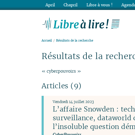
April
Chapril
Libre à vous !
Agenda
Lib
Accueil
Résultats de la recherche
Résultats de la recher
« cyberpouvoirs »
Articles (9)
Vendredi 14 juillet 2023
L’affaire Snowden : tec
surveillance, dataworld 
l’insoluble question dé
CyberPouvoirs