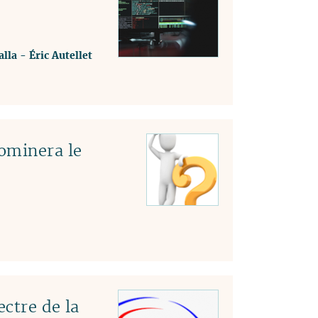
lla
-
Éric Autellet
ominera le
ectre de la