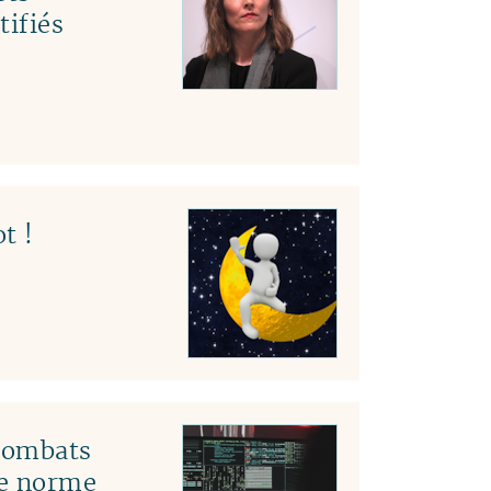
tifiés
t !
 combats
le norme