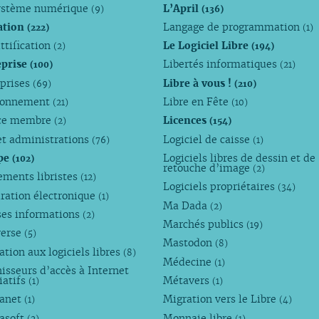
ystème numérique
L’April
(9)
(136)
ation
Langage de programmation
(222)
(1)
ttification
Le Logiciel Libre
(2)
(194)
eprise
Libertés informatiques
(100)
(21)
eprises
Libre à vous !
(69)
(210)
ronnement
Libre en Fête
(21)
(10)
ce membre
Licences
(2)
(154)
et administrations
Logiciel de caisse
(76)
(1)
pe
Logiciels libres de dessin et de
(102)
retouche d’image
(2)
ements libristes
(12)
Logiciels propriétaires
(34)
ration électronique
(1)
Ma Dada
(2)
ses informations
(2)
Marchés publics
(19)
verse
(5)
Mastodon
(8)
tion aux logiciels libres
(8)
Médecine
(1)
isseurs d’accès à Internet
iatifs
Métavers
(1)
(1)
anet
Migration vers le Libre
(1)
(4)
asoft
Monnaie libre
(2)
(1)