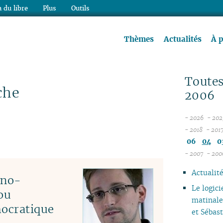
 du libre
Plus
Outils
re à lire !
Thèmes
Actualités
À 
Toutes
che
2006
- 2026
- 202
08
- 2018
- 201
12
07
06
04
0
11
06
- 2007
- 200
10
04
05
Actualité
09
04
hno-
08
03
Le logici
ou
07
02
matinale
mocratique
06
01
et Sébas
05