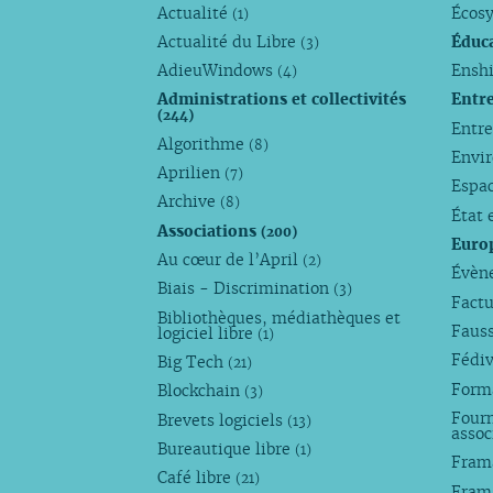
Actualité
Écos
(1)
Actualité du Libre
Éduc
(3)
AdieuWindows
Enshi
(4)
Administrations et collectivités
Entr
(244)
Entr
Algorithme
(8)
Envi
Aprilien
(7)
Espa
Archive
(8)
État 
Associations
(200)
Euro
Au cœur de l’April
(2)
Évèn
Biais - Discrimination
(3)
Factu
Bibliothèques, médiathèques et
Faus
logiciel libre
(1)
Fédi
Big Tech
(21)
Forma
Blockchain
(3)
Fourn
Brevets logiciels
(13)
assoc
Bureautique libre
(1)
Fram
Café libre
(21)
Fram