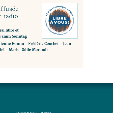
ffusée
r radio
al libre et
enjamin Sonntag
tienne Gonnu
-
Frédéric Couchet
-
Jean-
iel
-
Marie-Odile Morandi