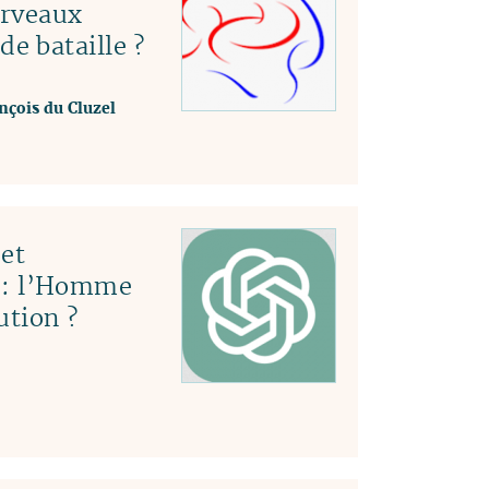
erveaux
e bataille ?
nçois du Cluzel
et
le : l’Homme
ution ?