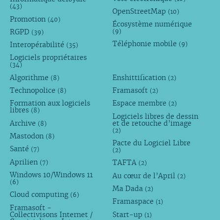
(43)
OpenStreetMap
(10)
Promotion
(40)
Écosystème numérique
RGPD
(9)
(39)
Téléphonie mobile
Interopérabilité
(9)
(35)
Logiciels propriétaires
(34)
Algorithme
Enshittification
(8)
(2)
Technopolice
Framasoft
(8)
(2)
Formation aux logiciels
Espace membre
(2)
libres
(8)
Logiciels libres de dessin
Archive
et de retouche d’image
(8)
(2)
Mastodon
(8)
Pacte du Logiciel Libre
Santé
(7)
(2)
Aprilien
TAFTA
(7)
(2)
Windows 10/Windows 11
Au cœur de l’April
(2)
(6)
Ma Dada
(2)
Cloud computing
(6)
Framaspace
(1)
Framasoft -
Collectivisons Internet /
Start-up
(1)