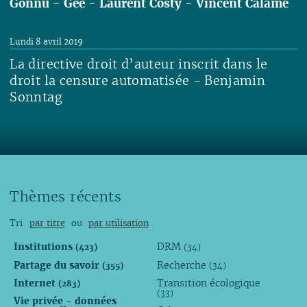
Gonnu
-
Gee
-
Laurent Costy
-
Vincent Calame
Lire
Lundi 8 avril 2019
La directive droit d’auteur inscrit dans le
droit la censure automatisée - Benjamin
Sonntag
Lire
Thèmes récents
Tri
par titre
ou
par utilisation
Institutions
DRM
(423)
(34)
Partage du savoir
Recherche
(355)
(34)
Internet
Transition écologique
(283)
(33)
Vie privée - données