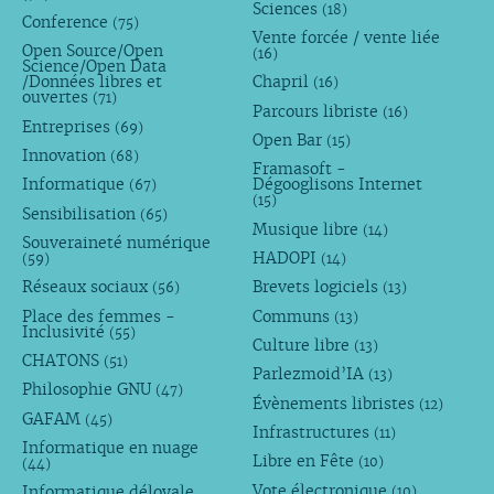
Sciences
(18)
Conference
(75)
Vente forcée / vente liée
Open Source/Open
(16)
Science/Open Data
/Données libres et
Chapril
(16)
ouvertes
(71)
Parcours libriste
(16)
Entreprises
(69)
Open Bar
(15)
Innovation
(68)
Framasoft -
Informatique
Dégooglisons Internet
(67)
(15)
Sensibilisation
(65)
Musique libre
(14)
Souveraineté numérique
HADOPI
(59)
(14)
Réseaux sociaux
Brevets logiciels
(56)
(13)
Place des femmes -
Communs
(13)
Inclusivité
(55)
Culture libre
(13)
CHATONS
(51)
Parlezmoid’IA
(13)
Philosophie GNU
(47)
Évènements libristes
(12)
GAFAM
(45)
Infrastructures
(11)
Informatique en nuage
Libre en Fête
(10)
(44)
Vote électronique
Informatique déloyale
(10)