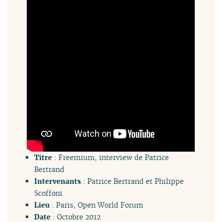
Titre
: Freemium, interview de Patrice
Bertrand
Intervenants
: Patrice Bertrand et Philippe
Scoffoni
Lieu
: Paris, Open World Forum
Date
: Octobre 2012