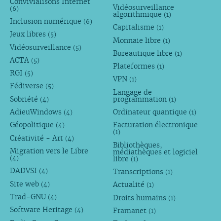
Convivialisons Internet
Vidéosurveillance
(6)
algorithmique
(1)
Inclusion numérique
(6)
Capitalisme
(1)
Jeux libres
(5)
Monnaie libre
(1)
Vidéosurveillance
(5)
Bureautique libre
(1)
ACTA
(5)
Plateformes
(1)
RGI
(5)
VPN
(1)
Fédiverse
(5)
Langage de
Sobriété
programmation
(4)
(1)
AdieuWindows
Ordinateur quantique
(4)
(1)
Géopolitique
Facturation électronique
(4)
(1)
Créativité - Art
(4)
Bibliothèques,
Migration vers le Libre
médiathèques et logiciel
libre
(4)
(1)
DADVSI
Transcriptions
(4)
(1)
Site web
Actualité
(4)
(1)
Trad-GNU
Droits humains
(4)
(1)
Software Heritage
Framanet
(4)
(1)