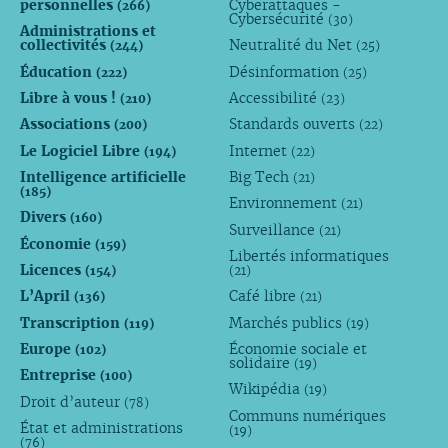
personnelles
Cyberattaques -
(266)
Cybersécurité
(30)
Administrations et
collectivités
Neutralité du Net
(244)
(25)
Éducation
Désinformation
(222)
(25)
Libre à vous !
Accessibilité
(210)
(23)
Associations
Standards ouverts
(200)
(22)
Le Logiciel Libre
Internet
(194)
(22)
Intelligence artificielle
Big Tech
(21)
(185)
Environnement
(21)
Divers
(160)
Surveillance
(21)
Économie
(159)
Libertés informatiques
Licences
(154)
(21)
L’April
Café libre
(136)
(21)
Transcription
Marchés publics
(119)
(19)
Europe
Économie sociale et
(102)
solidaire
(19)
Entreprise
(100)
Wikipédia
(19)
Droit d’auteur
(78)
Communs numériques
État et administrations
(19)
(76)