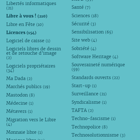
Libertés informatiques
Santé
(7)
(21)
Sciences
Libre à vous !
(18)
(210)
Sécurité
Libre en Fête
(3)
(10)
Sensibilisation
Licences
(65)
(154)
Site web
Logiciel de caisse
(4)
(1)
Sobriété
Logiciels libres de dessin
(4)
et de retouche d’image
Software Heritage
(4)
(2)
Souveraineté numérique
Logiciels propriétaires
(59)
(34)
Standards ouverts
(22)
Ma Dada
(2)
Start-up
(1)
Marchés publics
(19)
Surveillance
(21)
Mastodon
(8)
Syndicalisme
(1)
Médecine
(1)
TAFTA
(2)
Métavers
(1)
Techno-fascisme
(1)
Migration vers le Libre
(4)
Technopolice
(8)
Monnaie libre
(1)
Technosolutionnisme
(3)