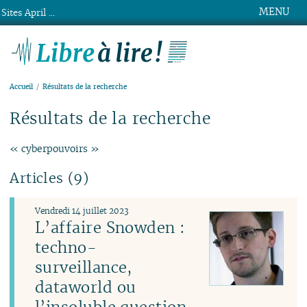
MENU
Sites April ...
Libre à lire !
Accueil
Résultats de la recherche
Résultats de la recherche
« cyberpouvoirs »
Articles (9)
Vendredi 14 juillet 2023
L’affaire Snowden :
techno-
surveillance,
dataworld ou
l’insoluble question