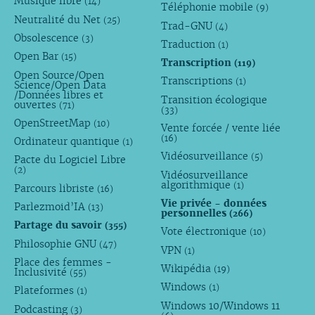
Musique libre
(14)
Téléphonie mobile
(9)
Neutralité du Net
(25)
Trad-GNU
(4)
Obsolescence
(3)
Traduction
(1)
Open Bar
(15)
Transcription
(119)
Open Source/Open
Transcriptions
(1)
Science/Open Data
/Données libres et
Transition écologique
ouvertes
(71)
(33)
OpenStreetMap
(10)
Vente forcée / vente liée
(16)
Ordinateur quantique
(1)
Vidéosurveillance
(5)
Pacte du Logiciel Libre
(2)
Vidéosurveillance
algorithmique
(1)
Parcours libriste
(16)
Vie privée - données
Parlezmoid’IA
(13)
personnelles
(266)
Partage du savoir
(355)
Vote électronique
(10)
Philosophie GNU
(47)
VPN
(1)
Place des femmes -
Wikipédia
(19)
Inclusivité
(55)
Windows
(1)
Plateformes
(1)
Windows 10/Windows 11
Podcasting
(3)