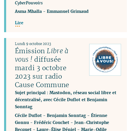
CyberPouvoirs
Asma Mhalla
-
Emmanuel Grimaud
Lire
Lundi 9 octobre 2023
Émission
Libre à
vous !
diffusée
mardi 3 octobre
2023 sur radio
Cause Commune
Sujet principal : Mastodon, réseau social libre et
décentralisé, avec Cécile Duflot et Benjamin
Sonntag
Cécile Duflot
-
Benjamin Sonntag
-
Étienne
Gonnu
-
Frédéric Couchet
-
Jean-Christophe
Becquet
-
Laure-Élise Déniel
-
Marie-Odile