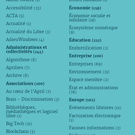
(1)
(1)
Accessibilité
Économie
(23)
(159)
ACTA
Économie sociale et
(5)
solidaire
(19)
Actualité
(1)
Écosystème numérique
Actualité du Libre
(3)
(9)
AdieuWindows
Éducation
(4)
(222)
Administrations et
Enshittification
(2)
collectivités
(244)
Entreprise
(100)
Algorithme
(8)
Entreprises
(69)
Aprilien
(7)
Environnement
(21)
Archive
(8)
Espace membre
(2)
Associations
(200)
État et administrations
Au cœur de l’April
(2)
(76)
Biais - Discrimination
Europe
(3)
(102)
Bibliothèques,
Évènements libristes
(12)
médiathèques et logiciel
libre
Facturation électronique
(1)
(1)
Big Tech
(21)
Fausses informations
(2)
Blockchain
(3)