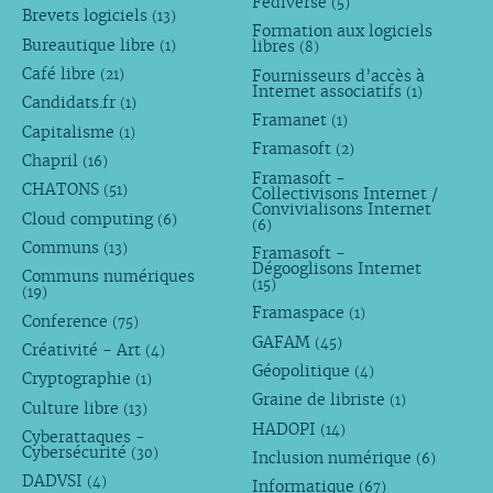
Fédiverse
(5)
Brevets logiciels
(13)
Formation aux logiciels
Bureautique libre
libres
(1)
(8)
Café libre
Fournisseurs d’accès à
(21)
Internet associatifs
(1)
Candidats.fr
(1)
Framanet
(1)
Capitalisme
(1)
Framasoft
(2)
Chapril
(16)
Framasoft -
CHATONS
(51)
Collectivisons Internet /
Convivialisons Internet
Cloud computing
(6)
(6)
Communs
(13)
Framasoft -
Dégooglisons Internet
Communs numériques
(15)
(19)
Framaspace
(1)
Conference
(75)
GAFAM
(45)
Créativité - Art
(4)
Géopolitique
(4)
Cryptographie
(1)
Graine de libriste
(1)
Culture libre
(13)
HADOPI
(14)
Cyberattaques -
Cybersécurité
(30)
Inclusion numérique
(6)
DADVSI
(4)
Informatique
(67)