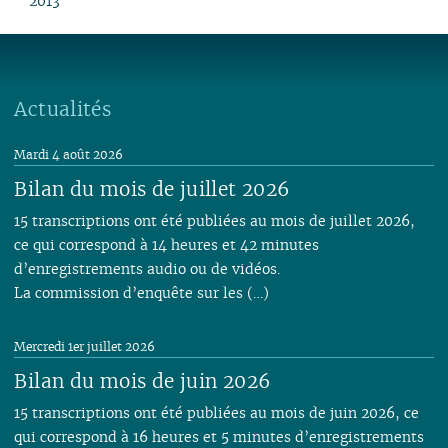
2013
02
03
02
01
03
02
01
01
01
01
01
01
01
01
01
02
01
Actualités
Mardi 4 août 2026
Bilan du mois de juillet 2026
15 transcriptions ont été publiées au mois de juillet 2026,
ce qui correspond à 14 heures et 42 minutes
d’enregistrements audio ou de vidéos.
La commission d’enquête sur les (…)
Mercredi 1er juillet 2026
Bilan du mois de juin 2026
15 transcriptions ont été publiées au mois de juin 2026, ce
qui correspond à 16 heures et 5 minutes d’enregistrements