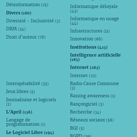
Désinformation
(25)
Informatique déloyale
(43)
Divers
(160)
Informatique en nuage
Diversité - Inclusivité
(3)
(44)
DRM
(34)
Infrastructures
(11)
Droit d’auteur
(78)
Innovation
(68)
Institutions
(423)
Intelligence artificielle
(185)
Internet
(283)
Internet
(22)
Interopérabilité
Radio Cause Commune
(35)
(3)
Jeux libres
(5)
Raising awareness
(1)
Journalisme et logiciels
Rançongiciel
(1)
(3)
L’April
Recherche
(136)
(34)
Langage de
Réseaux sociaux
(56)
programmation
(1)
RGI
(5)
Le Logiciel Libre
(194)
RGPD
(39)