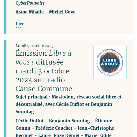
CyberPouvoirs
Asma Mhalla
-
Michel Goya
Lire
Lundi 9 octobre 2023
Émission
Libre à
vous !
diffusée
mardi 3 octobre
2023 sur radio
Cause Commune
Sujet principal : Mastodon, réseau social libre et
décentralisé, avec Cécile Duflot et Benjamin
Sonntag
Cécile Duflot
-
Benjamin Sonntag
-
Étienne
Gonnu
-
Frédéric Couchet
-
Jean-Christophe
Becquet
-
Laure-Élise Déniel
-
Marie-Odile