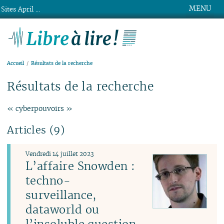
MENU
Sites April ...
Libre à lire !
Accueil
Résultats de la recherche
Résultats de la recherche
« cyberpouvoirs »
Articles (9)
Vendredi 14 juillet 2023
L’affaire Snowden :
techno-
surveillance,
dataworld ou
l’insoluble question