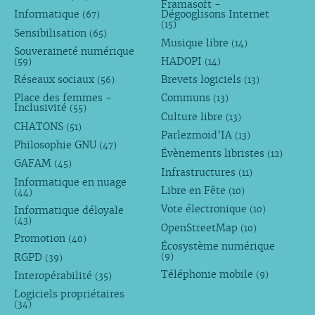
Framasoft -
Informatique
Dégooglisons Internet
(67)
(15)
Sensibilisation
(65)
Musique libre
(14)
Souveraineté numérique
HADOPI
(59)
(14)
Réseaux sociaux
Brevets logiciels
(56)
(13)
Place des femmes -
Communs
(13)
Inclusivité
(55)
Culture libre
(13)
CHATONS
(51)
Parlezmoid’IA
(13)
Philosophie GNU
(47)
Évènements libristes
(12)
GAFAM
(45)
Infrastructures
(11)
Informatique en nuage
Libre en Fête
(10)
(44)
Vote électronique
Informatique déloyale
(10)
(43)
OpenStreetMap
(10)
Promotion
(40)
Écosystème numérique
RGPD
(9)
(39)
Téléphonie mobile
Interopérabilité
(9)
(35)
Logiciels propriétaires
(34)