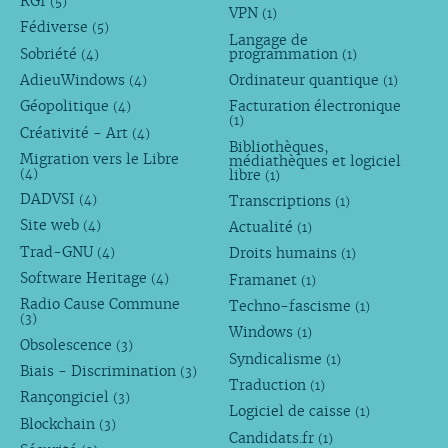
RGI
(5)
VPN
(1)
Fédiverse
(5)
Langage de
Sobriété
programmation
(4)
(1)
AdieuWindows
Ordinateur quantique
(4)
(1)
Géopolitique
Facturation électronique
(4)
(1)
Créativité - Art
(4)
Bibliothèques,
Migration vers le Libre
médiathèques et logiciel
libre
(4)
(1)
DADVSI
Transcriptions
(4)
(1)
Site web
Actualité
(4)
(1)
Trad-GNU
Droits humains
(4)
(1)
Software Heritage
Framanet
(4)
(1)
Radio Cause Commune
Techno-fascisme
(1)
(3)
Windows
(1)
Obsolescence
(3)
Syndicalisme
(1)
Biais - Discrimination
(3)
Traduction
(1)
Rançongiciel
(3)
Logiciel de caisse
(1)
Blockchain
(3)
Candidats.fr
(1)