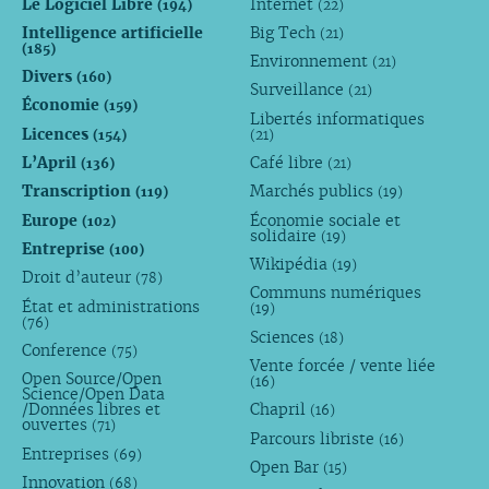
Le Logiciel Libre
Internet
(194)
(22)
Intelligence artificielle
Big Tech
(21)
(185)
Environnement
(21)
Divers
(160)
Surveillance
(21)
Économie
(159)
Libertés informatiques
Licences
(154)
(21)
L’April
Café libre
(136)
(21)
Transcription
Marchés publics
(119)
(19)
Europe
Économie sociale et
(102)
solidaire
(19)
Entreprise
(100)
Wikipédia
(19)
Droit d’auteur
(78)
Communs numériques
État et administrations
(19)
(76)
Sciences
(18)
Conference
(75)
Vente forcée / vente liée
Open Source/Open
(16)
Science/Open Data
/Données libres et
Chapril
(16)
ouvertes
(71)
Parcours libriste
(16)
Entreprises
(69)
Open Bar
(15)
Innovation
(68)