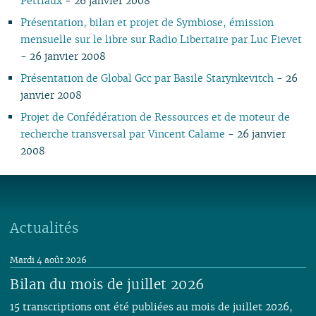
Pettiaux
- 26 janvier 2008
02
02
01
02
01
01
01
01
01
02
01
01
Présentation, bilan et projet de Symbiose, émission
01
01
01
mensuelle sur le libre sur Radio Libertaire par Luc Fievet
- 26 janvier 2008
Présentation de Global Gcc par Basile Starynkevitch
- 26
janvier 2008
Projet de Confédération de Ressources et de moteur de
recherche transversal par Vincent Calame
- 26 janvier
2008
Actualités
Mardi 4 août 2026
Bilan du mois de juillet 2026
15 transcriptions ont été publiées au mois de juillet 2026,