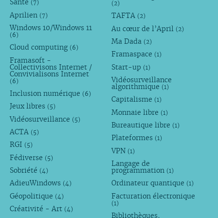
Santé
(7)
(2)
Aprilien
TAFTA
(7)
(2)
Windows 10/Windows 11
Au cœur de l’April
(2)
(6)
Ma Dada
(2)
Cloud computing
(6)
Framaspace
(1)
Framasoft -
Collectivisons Internet /
Start-up
(1)
Convivialisons Internet
Vidéosurveillance
(6)
algorithmique
(1)
Inclusion numérique
(6)
Capitalisme
(1)
Jeux libres
(5)
Monnaie libre
(1)
Vidéosurveillance
(5)
Bureautique libre
(1)
ACTA
(5)
Plateformes
(1)
RGI
(5)
VPN
(1)
Fédiverse
(5)
Langage de
Sobriété
programmation
(4)
(1)
AdieuWindows
Ordinateur quantique
(4)
(1)
Géopolitique
Facturation électronique
(4)
(1)
Créativité - Art
(4)
Bibliothèques,