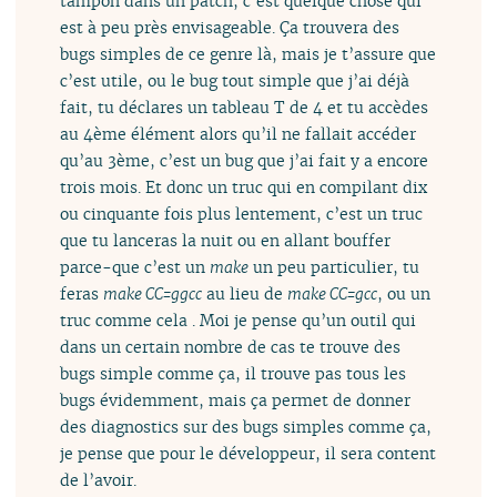
tampon dans un patch, c’est quelque chose qui
est à peu près envisageable. Ça trouvera des
bugs simples de ce genre là, mais je t’assure que
c’est utile, ou le bug tout simple que j’ai déjà
fait, tu déclares un tableau T de 4 et tu accèdes
au 4ème élément alors qu’il ne fallait accéder
qu’au 3ème, c’est un bug que j’ai fait y a encore
trois mois. Et donc un truc qui en compilant dix
ou cinquante fois plus lentement, c’est un truc
que tu lanceras la nuit ou en allant bouffer
parce-que c’est un
make
un peu particulier, tu
feras
make CC=ggcc
au lieu de
make CC=gcc
, ou un
truc comme cela . Moi je pense qu’un outil qui
dans un certain nombre de cas te trouve des
bugs simple comme ça, il trouve pas tous les
bugs évidemment, mais ça permet de donner
des diagnostics sur des bugs simples comme ça,
je pense que pour le développeur, il sera content
de l’avoir.