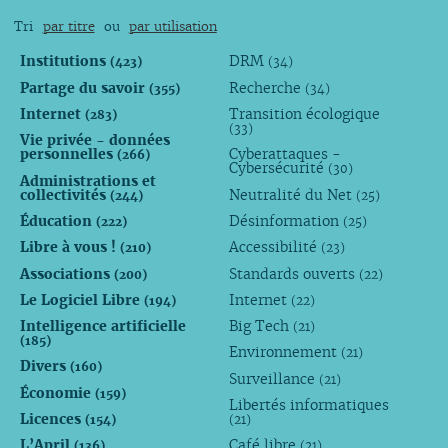
Tri
par titre
ou
par utilisation
Institutions
DRM
(423)
(34)
Partage du savoir
Recherche
(355)
(34)
Internet
Transition écologique
(283)
(33)
Vie privée - données
personnelles
Cyberattaques -
(266)
Cybersécurité
(30)
Administrations et
collectivités
Neutralité du Net
(244)
(25)
Éducation
Désinformation
(222)
(25)
Libre à vous !
Accessibilité
(210)
(23)
Associations
Standards ouverts
(200)
(22)
Le Logiciel Libre
Internet
(194)
(22)
Intelligence artificielle
Big Tech
(21)
(185)
Environnement
(21)
Divers
(160)
Surveillance
(21)
Économie
(159)
Libertés informatiques
Licences
(154)
(21)
L’April
Café libre
(136)
(21)