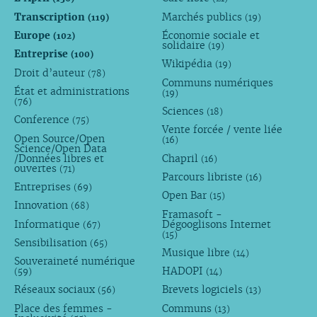
Transcription
Marchés publics
(119)
(19)
Europe
Économie sociale et
(102)
solidaire
(19)
Entreprise
(100)
Wikipédia
(19)
Droit d’auteur
(78)
Communs numériques
État et administrations
(19)
(76)
Sciences
(18)
Conference
(75)
Vente forcée / vente liée
Open Source/Open
(16)
Science/Open Data
/Données libres et
Chapril
(16)
ouvertes
(71)
Parcours libriste
(16)
Entreprises
(69)
Open Bar
(15)
Innovation
(68)
Framasoft -
Informatique
Dégooglisons Internet
(67)
(15)
Sensibilisation
(65)
Musique libre
(14)
Souveraineté numérique
HADOPI
(59)
(14)
Réseaux sociaux
Brevets logiciels
(56)
(13)
Place des femmes -
Communs
(13)