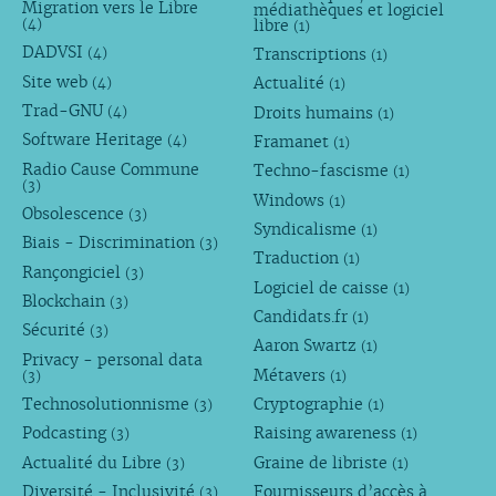
Migration vers le Libre
médiathèques et logiciel
libre
(4)
(1)
DADVSI
Transcriptions
(4)
(1)
Site web
Actualité
(4)
(1)
Trad-GNU
Droits humains
(4)
(1)
Software Heritage
Framanet
(4)
(1)
Radio Cause Commune
Techno-fascisme
(1)
(3)
Windows
(1)
Obsolescence
(3)
Syndicalisme
(1)
Biais - Discrimination
(3)
Traduction
(1)
Rançongiciel
(3)
Logiciel de caisse
(1)
Blockchain
(3)
Candidats.fr
(1)
Sécurité
(3)
Aaron Swartz
(1)
Privacy - personal data
Métavers
(3)
(1)
Technosolutionnisme
Cryptographie
(3)
(1)
Podcasting
Raising awareness
(3)
(1)
Actualité du Libre
Graine de libriste
(3)
(1)
Diversité - Inclusivité
Fournisseurs d’accès à
(3)