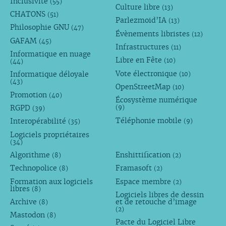
Inclusivité
(55)
Culture libre
(13)
CHATONS
(51)
Parlezmoid’IA
(13)
Philosophie GNU
(47)
Évènements libristes
(12)
GAFAM
(45)
Infrastructures
(11)
Informatique en nuage
Libre en Fête
(10)
(44)
Vote électronique
Informatique déloyale
(10)
(43)
OpenStreetMap
(10)
Promotion
(40)
Écosystème numérique
RGPD
(9)
(39)
Téléphonie mobile
Interopérabilité
(9)
(35)
Logiciels propriétaires
(34)
Algorithme
Enshittification
(8)
(2)
Technopolice
Framasoft
(8)
(2)
Formation aux logiciels
Espace membre
(2)
libres
(8)
Logiciels libres de dessin
Archive
et de retouche d’image
(8)
(2)
Mastodon
(8)
Pacte du Logiciel Libre