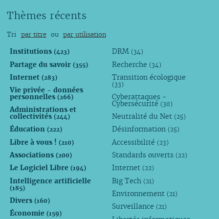
Thèmes récents
Tri
par titre
ou
par utilisation
Institutions
DRM
(423)
(34)
Partage du savoir
Recherche
(355)
(34)
Internet
Transition écologique
(283)
(33)
Vie privée - données
personnelles
Cyberattaques -
(266)
Cybersécurité
(30)
Administrations et
collectivités
Neutralité du Net
(244)
(25)
Éducation
Désinformation
(222)
(25)
Libre à vous !
Accessibilité
(210)
(23)
Associations
Standards ouverts
(200)
(22)
Le Logiciel Libre
Internet
(194)
(22)
Intelligence artificielle
Big Tech
(21)
(185)
Environnement
(21)
Divers
(160)
Surveillance
(21)
Économie
(159)