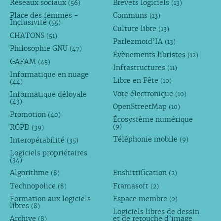
Réseaux sociaux
Brevets logiciels
(56)
(13)
Place des femmes -
Communs
(13)
Inclusivité
(55)
Culture libre
(13)
CHATONS
(51)
Parlezmoid’IA
(13)
Philosophie GNU
(47)
Évènements libristes
(12)
GAFAM
(45)
Infrastructures
(11)
Informatique en nuage
Libre en Fête
(10)
(44)
Vote électronique
Informatique déloyale
(10)
(43)
OpenStreetMap
(10)
Promotion
(40)
Écosystème numérique
RGPD
(9)
(39)
Téléphonie mobile
Interopérabilité
(9)
(35)
Logiciels propriétaires
(34)
Algorithme
Enshittification
(8)
(2)
Technopolice
Framasoft
(8)
(2)
Formation aux logiciels
Espace membre
(2)
libres
(8)
Logiciels libres de dessin
Archive
et de retouche d’image
(8)