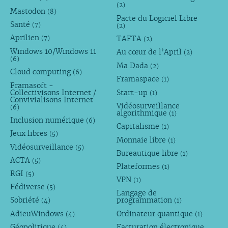
(2)
Mastodon
(8)
Pacte du Logiciel Libre
Santé
(7)
(2)
Aprilien
TAFTA
(7)
(2)
Windows 10/Windows 11
Au cœur de l’April
(2)
(6)
Ma Dada
(2)
Cloud computing
(6)
Framaspace
(1)
Framasoft -
Collectivisons Internet /
Start-up
(1)
Convivialisons Internet
Vidéosurveillance
(6)
algorithmique
(1)
Inclusion numérique
(6)
Capitalisme
(1)
Jeux libres
(5)
Monnaie libre
(1)
Vidéosurveillance
(5)
Bureautique libre
(1)
ACTA
(5)
Plateformes
(1)
RGI
(5)
VPN
(1)
Fédiverse
(5)
Langage de
Sobriété
programmation
(4)
(1)
AdieuWindows
Ordinateur quantique
(4)
(1)
Géopolitique
Facturation électronique
(4)