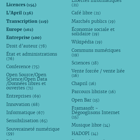
Libertés informatiques
Licences
(154)
(21)
L’April
Café libre
(136)
(21)
Transcription
Marchés publics
(119)
(19)
Europe
Économie sociale et
(102)
solidaire
(19)
Entreprise
(100)
Wikipédia
(19)
Droit d’auteur
(78)
Communs numériques
État et administrations
(19)
(76)
Sciences
(18)
Conference
(75)
Vente forcée / vente liée
Open Source/Open
(16)
Science/Open Data
/Données libres et
Chapril
(16)
ouvertes
(71)
Parcours libriste
(16)
Entreprises
(69)
Open Bar
(15)
Innovation
(68)
Framasoft -
Informatique
Dégooglisons Internet
(67)
(15)
Sensibilisation
(65)
Musique libre
(14)
Souveraineté numérique
HADOPI
(59)
(14)