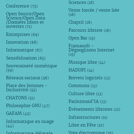
Sciences
(18)
Conference
(75)
Vente forcée / vente liée
Open Source/Open
(16)
Science/Open Data
/Données libres et
Chapril
(16)
ouvertes
(71)
Parcours libriste
(16)
Entreprises
(69)
Open Bar
(15)
Innovation
(68)
Framasoft -
Informatique
Dégooglisons Internet
(67)
(15)
Sensibilisation
(65)
Musique libre
(14)
Souveraineté numérique
HADOPI
(59)
(14)
Réseaux sociaux
Brevets logiciels
(56)
(13)
Place des femmes -
Communs
(13)
Inclusivité
(55)
Culture libre
(13)
CHATONS
(51)
Parlezmoid’IA
(13)
Philosophie GNU
(47)
Évènements libristes
(12)
GAFAM
(45)
Infrastructures
(11)
Informatique en nuage
Libre en Fête
(10)
(44)
Vote électronique
Informatique déloyale
(10)