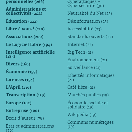
personnelles
Cyberattaques -
(266)
Cybersécurité
(30)
Administrations et
collectivités
Neutralité du Net
(244)
(25)
Éducation
Désinformation
(222)
(25)
Libre à vous !
Accessibilité
(210)
(23)
Associations
Standards ouverts
(200)
(22)
Le Logiciel Libre
Internet
(194)
(22)
Intelligence artificielle
Big Tech
(21)
(185)
Environnement
(21)
Divers
(160)
Surveillance
(21)
Économie
(159)
Libertés informatiques
Licences
(154)
(21)
L’April
Café libre
(136)
(21)
Transcription
Marchés publics
(119)
(19)
Europe
Économie sociale et
(102)
solidaire
(19)
Entreprise
(100)
Wikipédia
(19)
Droit d’auteur
(78)
Communs numériques
État et administrations
(19)
(76)