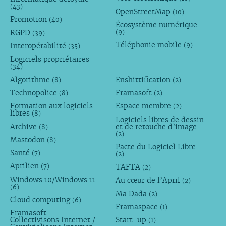
(43)
OpenStreetMap
(10)
Promotion
(40)
Écosystème numérique
RGPD
(9)
(39)
Téléphonie mobile
Interopérabilité
(9)
(35)
Logiciels propriétaires
(34)
Algorithme
Enshittification
(8)
(2)
Technopolice
Framasoft
(8)
(2)
Formation aux logiciels
Espace membre
(2)
libres
(8)
Logiciels libres de dessin
Archive
et de retouche d’image
(8)
(2)
Mastodon
(8)
Pacte du Logiciel Libre
Santé
(7)
(2)
Aprilien
TAFTA
(7)
(2)
Windows 10/Windows 11
Au cœur de l’April
(2)
(6)
Ma Dada
(2)
Cloud computing
(6)
Framaspace
(1)
Framasoft -
Collectivisons Internet /
Start-up
(1)