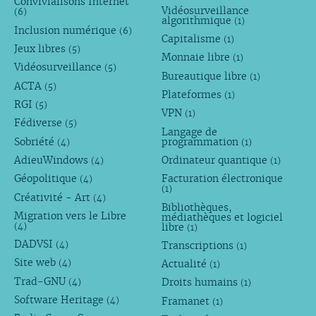
Convivialisons Internet
Vidéosurveillance
(6)
algorithmique
(1)
Inclusion numérique
(6)
Capitalisme
(1)
Jeux libres
(5)
Monnaie libre
(1)
Vidéosurveillance
(5)
Bureautique libre
(1)
ACTA
(5)
Plateformes
(1)
RGI
(5)
VPN
(1)
Fédiverse
(5)
Langage de
Sobriété
programmation
(4)
(1)
AdieuWindows
Ordinateur quantique
(4)
(1)
Géopolitique
Facturation électronique
(4)
(1)
Créativité - Art
(4)
Bibliothèques,
Migration vers le Libre
médiathèques et logiciel
libre
(4)
(1)
DADVSI
Transcriptions
(4)
(1)
Site web
Actualité
(4)
(1)
Trad-GNU
Droits humains
(4)
(1)
Software Heritage
Framanet
(4)
(1)