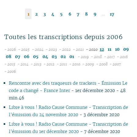
…
1
2
3
4
5
6
7
8
9
17
Toutes les transcriptions depuis 2006
12
11
10
09
- 2026
- 2025
- 2024
- 2023
- 2022
- 2021
- 2020
08
12
12
12
12
12
08
07
06
05
04
03
02
01
- 2019
- 2018
- 2017
- 2016
07
11
11
11
11
11
12
12
12
12
- 2015
- 2014
- 2013
- 2012
- 2011
- 2010
- 2009
- 2008
- 2007
12
06
12
10
12
10
12
10
12
10
12
10
11
04
11
12
11
04
11
- 2006
11
05
10
11
09
10
09
11
09
11
09
11
09
10
10
11
10
10
Rencontre avec des traqueurs de trackers - Émission Le
10
04
10
08
09
08
09
08
10
08
10
08
09
09
10
09
09
code a changé - France Inter
- 1er décembre 2020 - 48
09
03
09
07
08
07
08
07
09
07
09
07
08
08
06
08
08
min 46
08
02
08
06
04
06
07
06
08
06
08
06
07
07
01
07
07
07
01
07
05
02
05
06
05
07
05
07
05
06
06
06
06
Libre à vous ! Radio Cause Commune - Transcription de
06
06
04
04
04
04
06
04
06
04
05
05
05
05
l’émission du 24 novembre 2020
- 3 décembre 2020
05
04
03
03
03
03
05
03
05
03
04
04
04
04
Libre à vous ! Radio Cause Commune - Transcription de
04
03
02
02
01
02
04
02
04
02
03
03
03
03
l’émission du 1er décembre 2020
- 7 décembre 2020
03
02
01
01
01
03
01
03
01
02
02
02
02