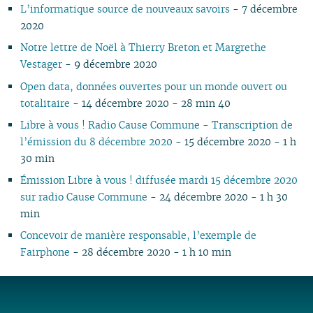
L’informatique source de nouveaux savoirs
- 7 décembre
02
02
01
01
01
01
2020
01
Notre lettre de Noël à Thierry Breton et Margrethe
Vestager
- 9 décembre 2020
Open data, données ouvertes pour un monde ouvert ou
totalitaire
- 14 décembre 2020 - 28 min 40
Libre à vous ! Radio Cause Commune - Transcription de
l’émission du 8 décembre 2020
- 15 décembre 2020 - 1 h
30 min
Émission Libre à vous ! diffusée mardi 15 décembre 2020
sur radio Cause Commune
- 24 décembre 2020 - 1 h 30
min
Concevoir de manière responsable, l’exemple de
Fairphone
- 28 décembre 2020 - 1 h 10 min