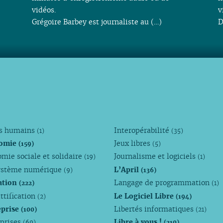
vidéos.
v
Grégoire Barbey est journaliste au (…)
D
ts humains
Interopérabilité
(1)
(35)
omie
Jeux libres
(159)
(5)
mie sociale et solidaire
Journalisme et logiciels
(19)
(1)
ystème numérique
L’April
(9)
(136)
ation
Langage de programmation
(222)
(1)
ttification
Le Logiciel Libre
(2)
(194)
eprise
Libertés informatiques
(100)
(21)
eprises
Libre à vous !
(69)
(210)