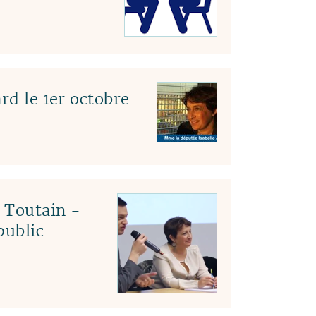
rd le 1er octobre
c Toutain -
public