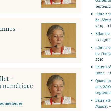
consenta
05
septemb
04
Libre à 
03
de l’émi
02
2019 - 1
emmes -
01
Bilan de
13 septe
Libre à 
de l’émi
2019
Félix Tr
Inter
- 1
llet -
Quand la
du numérique
aux GAFA
septemb
Faire at
es métiers et
Maurel -