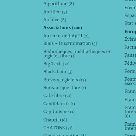
Algorithme
(8)
Envi
Aprilien
(7)
Espa
Archive
(8)
État 
Associations
(200)
Euro
Au cœur de l’April
(2)
Évèn
Biais - Discrimination
(3)
Factu
Bibliothèques, médiathèques et
Faus
logiciel libre
(1)
Fédi
Big Tech
(21)
Forma
Blockchain
(3)
Fourn
Brevets logiciels
(13)
assoc
Bureautique libre
(1)
Fram
Café libre
(21)
Fram
Candidats.fr
(1)
Frama
Capitalisme
Inter
(1)
(6)
Chapril
(16)
Fram
CHATONS
Inte
(51)
Cloud computing
(6)