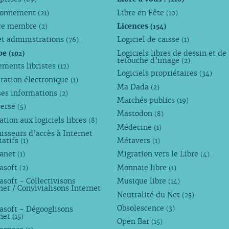
ronnement
Libre en Fête
(21)
(10)
ce membre
Licences
(2)
(154)
et administrations
Logiciel de caisse
(76)
(1)
pe
Logiciels libres de dessin et de
(102)
retouche d’image
(2)
ements libristes
(12)
Logiciels propriétaires
(34)
ration électronique
(1)
Ma Dada
(2)
ses informations
(2)
Marchés publics
(19)
verse
(5)
Mastodon
(8)
tion aux logiciels libres
(8)
Médecine
(1)
isseurs d’accès à Internet
iatifs
Métavers
(1)
(1)
anet
Migration vers le Libre
(1)
(4)
asoft
Monnaie libre
(2)
(1)
soft - Collectivisons
Musique libre
(14)
net / Convivialisons Internet
Neutralité du Net
(25)
Obsolescence
asoft - Dégooglisons
(3)
rnet
(15)
Open Bar
(15)