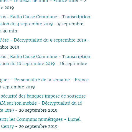
ntes - Le débat de midi - France Inter
- 2
05
03
05
03
04
03
03
03
03
05
03
05
04
re 2019
04
02
04
02
03
02
02
01
02
04
02
04
03
vous ! Radio Cause Commune - Transcription
03
01
03
01
02
01
01
01
03
01
03
02
ssion du 3 septembre 2019
- 9 septembre
02
02
02
01
 h 30 min
01
01
 l’été - Décryptualité du 9 septembre 2019
-
mbre 2019
vous ! Radio Cause Commune - Transcription
ssion du 10 septembre 2019
- 16 septembre
éguer - Personnalité de la semaine - France
6 septembre 2019
 sécurité des banques impose de souscrire
M sur son mobile - Décryptualité du 16
re 2019
- 20 septembre 2019
terrir les Communs numériques - Lionel
 Cerisy
- 20 septembre 2019