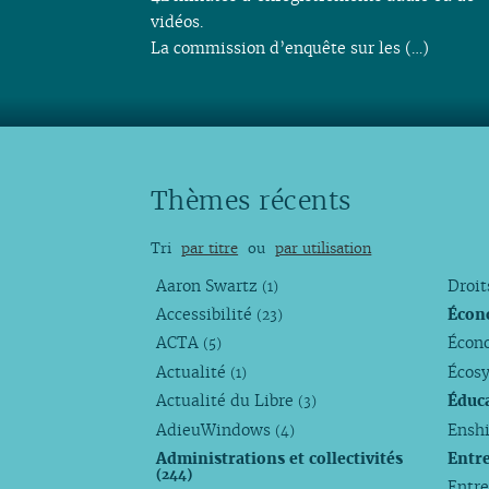
vidéos.
La commission d’enquête sur les (…)
Thèmes récents
Tri
par titre
ou
par utilisation
Aaron Swartz
Droi
(1)
Accessibilité
Écon
(23)
ACTA
Écono
(5)
Actualité
Écos
(1)
Actualité du Libre
Éduc
(3)
AdieuWindows
Enshi
(4)
Administrations et collectivités
Entr
(244)
Entr