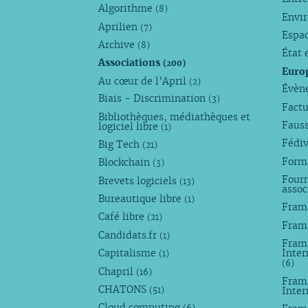
Algorithme
(8)
Envi
Aprilien
(7)
Espa
Archive
(8)
État 
Associations
(200)
Euro
Au cœur de l’April
(2)
Évèn
Biais - Discrimination
(3)
Factu
Bibliothèques, médiathèques et
Faus
logiciel libre
(1)
Fédi
Big Tech
(21)
Forma
Blockchain
(3)
Fourn
Brevets logiciels
(13)
assoc
Bureautique libre
(1)
Fram
Café libre
(21)
Fram
Candidats.fr
(1)
Frama
Capitalisme
Inter
(1)
(6)
Chapril
(16)
Fram
CHATONS
Inte
(51)
Cloud computing
(6)