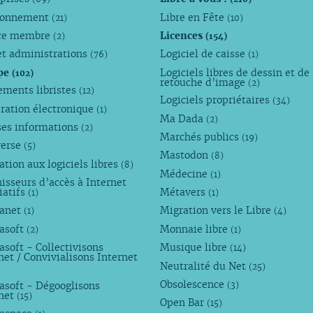
ronnement
Libre en Fête
(21)
(10)
ce membre
Licences
(2)
(154)
et administrations
Logiciel de caisse
(76)
(1)
pe
Logiciels libres de dessin et de
(102)
retouche d’image
(2)
ements libristes
(12)
Logiciels propriétaires
(34)
ration électronique
(1)
Ma Dada
(2)
ses informations
(2)
Marchés publics
(19)
verse
(5)
Mastodon
(8)
tion aux logiciels libres
(8)
Médecine
(1)
isseurs d’accès à Internet
iatifs
Métavers
(1)
(1)
anet
Migration vers le Libre
(1)
(4)
asoft
Monnaie libre
(2)
(1)
soft - Collectivisons
Musique libre
(14)
net / Convivialisons Internet
Neutralité du Net
(25)
Obsolescence
asoft - Dégooglisons
(3)
rnet
(15)
Open Bar
(15)