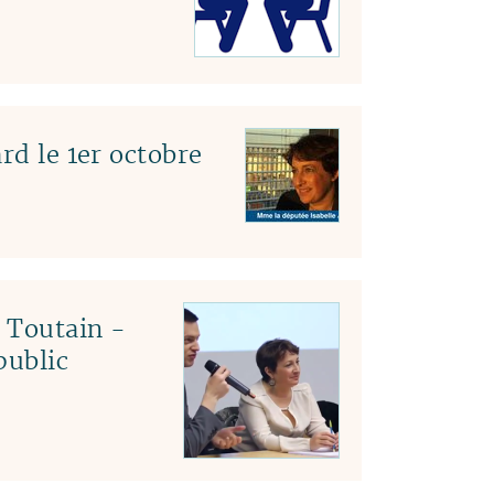
rd le 1er octobre
c Toutain -
public