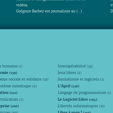
vidéos.
v
Grégoire Barbey est journaliste au (…)
D
ts humains
Interopérabilité
(1)
(35)
omie
Jeux libres
(159)
(5)
mie sociale et solidaire
Journalisme et logiciels
(19)
(1)
ystème numérique
L’April
(9)
(136)
ation
Langage de programmation
(222)
(1)
ttification
Le Logiciel Libre
(2)
(194)
eprise
Libertés informatiques
(100)
(21)
eprises
Libre à vous !
(69)
(210)