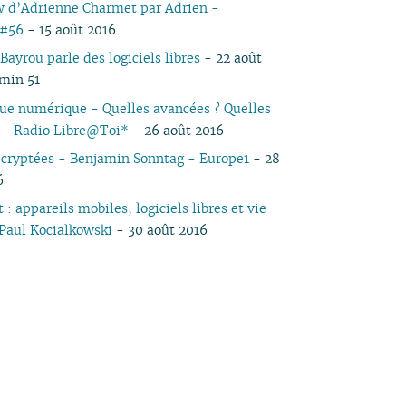
w d’Adrienne Charmet par Adrien -
04
03
05
03
04
03
03
03
03
05
03
05
03
k#56
- 15 août 2016
03
02
04
02
03
02
02
01
02
04
02
04
02
Bayrou parle des logiciels libres
- 22 août
02
01
03
01
02
01
01
01
03
01
03
01
 min 51
01
02
02
01
ue numérique - Quelles avancées ? Quelles
? - Radio Libre@Toi*
- 26 août 2016
cryptées - Benjamin Sonntag - Europe1
- 28
6
 : appareils mobiles, logiciels libres et vie
 Paul Kocialkowski
- 30 août 2016