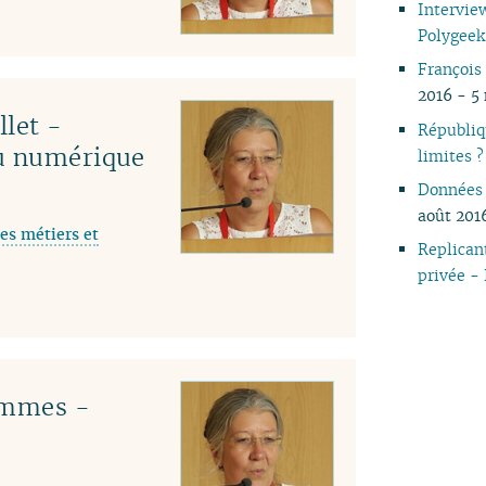
Intervie
04
Polygee
03
François 
02
2016 - 5
01
llet -
Républiq
du numérique
limites 
Données 
août 201
es métiers et
Replicant
privée -
emmes -