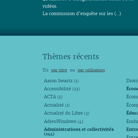
vidéos.
La commission d’enquête sur les (…)
Thèmes récents
Tri
par titre
ou
par utilisation
Aaron Swartz
Droi
(1)
Accessibilité
Écon
(23)
ACTA
Écono
(5)
Actualité
Écos
(1)
Actualité du Libre
Éduc
(3)
AdieuWindows
Enshi
(4)
Administrations et collectivités
Entr
(244)
Entr