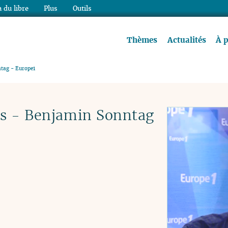
 du libre
Plus
Outils
re à lire !
Thèmes
Actualités
À 
tag - Europe1
s - Benjamin Sonntag