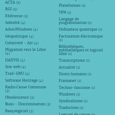
ACTA
(5)
Plateformes
(1)
RGI
(5)
VPN
(1)
Fédiverse
(5)
Langage de
Sobriété
programmation
(4)
(1)
AdieuWindows
Ordinateur quantique
(4)
(1)
Géopolitique
Facturation électronique
(4)
(1)
Créativité - Art
(4)
Bibliothèques,
Migration vers le Libre
médiathèques et logiciel
libre
(4)
(1)
DADVSI
Transcriptions
(4)
(1)
Site web
Actualité
(4)
(1)
Trad-GNU
Droits humains
(4)
(1)
Software Heritage
Framanet
(4)
(1)
Radio Cause Commune
Techno-fascisme
(1)
(3)
Windows
(1)
Obsolescence
(3)
Syndicalisme
(1)
Biais - Discrimination
(3)
Traduction
(1)
Rançongiciel
(3)
Logiciel de caisse
(1)