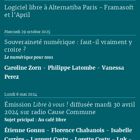
Logiciel libre à Alternatiba Paris - Framasoft
et l’April
Lire
Mercredi 29 octobre 2025
Souveraineté numérique : faut-il vraiment y
croire ?
Le numérique pour tous
Caroline Zorn
-
Philippe Latombe
-
Vanessa
Perez
Lire
Lundi 6 mai 2024
Émission
Libre à vous !
diffusée mardi 30 avril
2024 sur radio Cause Commune
Sujet pricipal : Au café libre
Étienne Gonnu
-
Florence Chabanois
-
Isabelle
Carrère
-
Laurent Costy
-
Lorette Costy
-
Luk
-