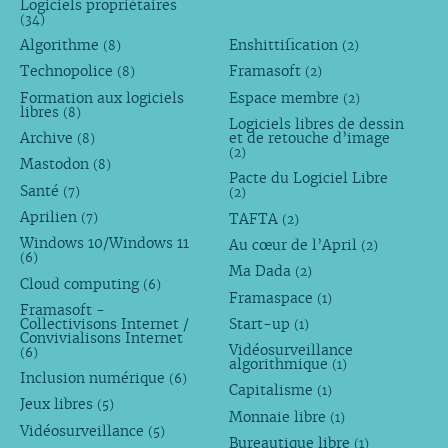
Logiciels propriétaires
(34)
Algorithme
Enshittification
(8)
(2)
Technopolice
Framasoft
(8)
(2)
Formation aux logiciels
Espace membre
(2)
libres
(8)
Logiciels libres de dessin
Archive
et de retouche d’image
(8)
(2)
Mastodon
(8)
Pacte du Logiciel Libre
Santé
(7)
(2)
Aprilien
TAFTA
(7)
(2)
Windows 10/Windows 11
Au cœur de l’April
(2)
(6)
Ma Dada
(2)
Cloud computing
(6)
Framaspace
(1)
Framasoft -
Collectivisons Internet /
Start-up
(1)
Convivialisons Internet
Vidéosurveillance
(6)
algorithmique
(1)
Inclusion numérique
(6)
Capitalisme
(1)
Jeux libres
(5)
Monnaie libre
(1)
Vidéosurveillance
(5)
Bureautique libre
(1)