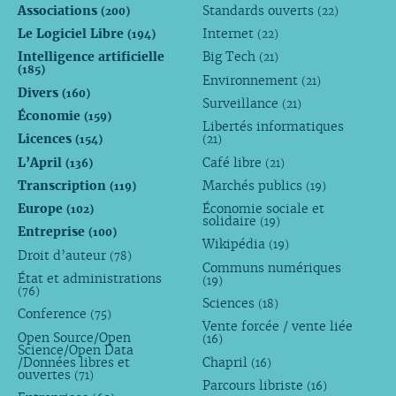
Associations
Standards ouverts
(200)
(22)
Le Logiciel Libre
Internet
(194)
(22)
Intelligence artificielle
Big Tech
(21)
(185)
Environnement
(21)
Divers
(160)
Surveillance
(21)
Économie
(159)
Libertés informatiques
Licences
(154)
(21)
L’April
Café libre
(136)
(21)
Transcription
Marchés publics
(119)
(19)
Europe
Économie sociale et
(102)
solidaire
(19)
Entreprise
(100)
Wikipédia
(19)
Droit d’auteur
(78)
Communs numériques
État et administrations
(19)
(76)
Sciences
(18)
Conference
(75)
Vente forcée / vente liée
Open Source/Open
(16)
Science/Open Data
/Données libres et
Chapril
(16)
ouvertes
(71)
Parcours libriste
(16)