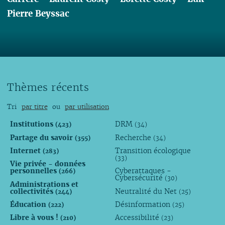
Pierre Beyssac
Lire
Thèmes récents
Tri
par titre
ou
par utilisation
Institutions
DRM
(423)
(34)
Partage du savoir
Recherche
(355)
(34)
Internet
Transition écologique
(283)
(33)
Vie privée - données
personnelles
Cyberattaques -
(266)
Cybersécurité
(30)
Administrations et
collectivités
Neutralité du Net
(244)
(25)
Éducation
Désinformation
(222)
(25)
Libre à vous !
Accessibilité
(210)
(23)