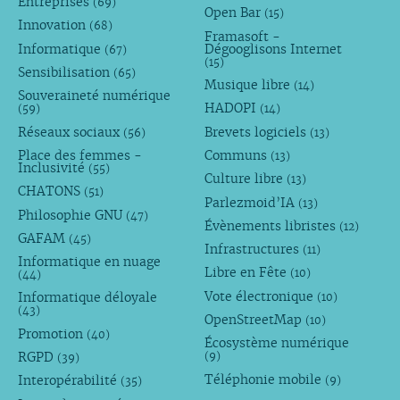
Entreprises
(69)
Open Bar
(15)
Innovation
(68)
Framasoft -
Informatique
Dégooglisons Internet
(67)
(15)
Sensibilisation
(65)
Musique libre
(14)
Souveraineté numérique
HADOPI
(59)
(14)
Réseaux sociaux
Brevets logiciels
(56)
(13)
Place des femmes -
Communs
(13)
Inclusivité
(55)
Culture libre
(13)
CHATONS
(51)
Parlezmoid’IA
(13)
Philosophie GNU
(47)
Évènements libristes
(12)
GAFAM
(45)
Infrastructures
(11)
Informatique en nuage
Libre en Fête
(10)
(44)
Vote électronique
Informatique déloyale
(10)
(43)
OpenStreetMap
(10)
Promotion
(40)
Écosystème numérique
RGPD
(9)
(39)
Téléphonie mobile
Interopérabilité
(9)
(35)