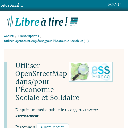
MENU
Sites April ...
Libre à lire !
Accueil
Transcriptions
Utiliser OpenStreetMap dans/pour l’Économie Sociale et (…)
Utiliser
OpenStreetMap
dans/pour
l’Économie
Sociale et Solidaire
D’après un média publié le 02/07/2021
Source
Avertissement
Personne·s
Aurore Médieu