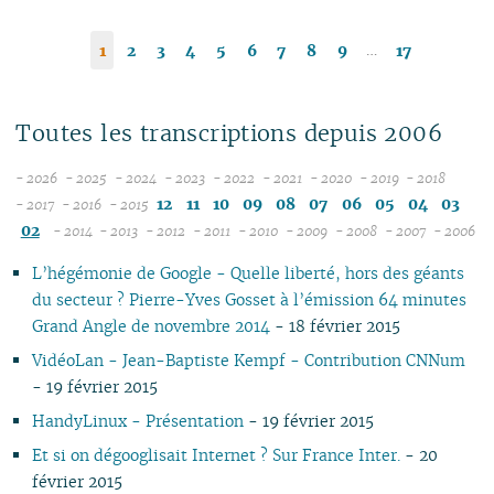
…
1
2
3
4
5
6
7
8
9
17
Toutes les transcriptions depuis 2006
- 2026
- 2025
- 2024
- 2023
- 2022
- 2021
- 2020
- 2019
- 2018
08
12
12
12
12
12
12
12
12
12
11
10
09
08
07
06
05
04
03
- 2017
- 2016
- 2015
12
07
12
11
11
11
11
11
11
11
11
02
- 2014
- 2013
- 2012
- 2011
- 2010
- 2009
- 2008
- 2007
- 2006
11
06
12
11
10
12
10
12
10
12
10
12
10
04
10
12
10
04
10
1
L’hégémonie de Google - Quelle liberté, hors des géants
10
05
11
10
09
10
09
11
09
11
09
11
09
09
11
09
09
du secteur ? Pierre-Yves Gosset à l’émission 64 minutes
09
04
10
09
08
09
08
09
08
10
08
10
08
08
10
08
08
Grand Angle de novembre 2014
- 18 février 2015
08
03
09
08
07
08
07
08
07
09
07
09
07
07
06
07
07
07
02
08
07
06
04
06
07
06
08
06
08
06
06
01
06
06
VidéoLan - Jean-Baptiste Kempf - Contribution CNNum
06
01
07
06
05
02
05
06
05
07
05
07
05
05
05
05
- 19 février 2015
05
06
05
04
04
04
04
06
04
06
04
04
04
04
HandyLinux - Présentation
- 19 février 2015
04
04
04
03
03
03
03
05
03
05
03
03
03
03
Et si on dégooglisait Internet ? Sur France Inter.
- 20
03
03
03
02
02
01
02
04
02
04
02
02
02
02
février 2015
02
02
02
01
01
01
03
01
03
01
01
01
01