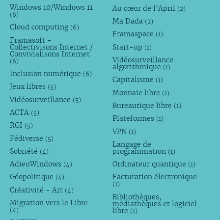
Windows 10/Windows 11
Au cœur de l’April
(2)
(6)
Ma Dada
(2)
Cloud computing
(6)
Framaspace
(1)
Framasoft -
Collectivisons Internet /
Start-up
(1)
Convivialisons Internet
Vidéosurveillance
(6)
algorithmique
(1)
Inclusion numérique
(6)
Capitalisme
(1)
Jeux libres
(5)
Monnaie libre
(1)
Vidéosurveillance
(5)
Bureautique libre
(1)
ACTA
(5)
Plateformes
(1)
RGI
(5)
VPN
(1)
Fédiverse
(5)
Langage de
Sobriété
programmation
(4)
(1)
AdieuWindows
Ordinateur quantique
(4)
(1)
Géopolitique
Facturation électronique
(4)
(1)
Créativité - Art
(4)
Bibliothèques,
Migration vers le Libre
médiathèques et logiciel
libre
(4)
(1)