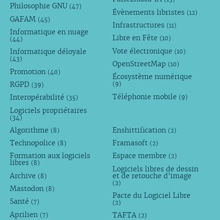
Philosophie GNU
(47)
Évènements libristes
(12)
GAFAM
(45)
Infrastructures
(11)
Informatique en nuage
Libre en Fête
(10)
(44)
Vote électronique
Informatique déloyale
(10)
(43)
OpenStreetMap
(10)
Promotion
(40)
Écosystème numérique
RGPD
(9)
(39)
Téléphonie mobile
Interopérabilité
(9)
(35)
Logiciels propriétaires
(34)
Algorithme
Enshittification
(8)
(2)
Technopolice
Framasoft
(8)
(2)
Formation aux logiciels
Espace membre
(2)
libres
(8)
Logiciels libres de dessin
Archive
et de retouche d’image
(8)
(2)
Mastodon
(8)
Pacte du Logiciel Libre
Santé
(7)
(2)
Aprilien
TAFTA
(7)
(2)