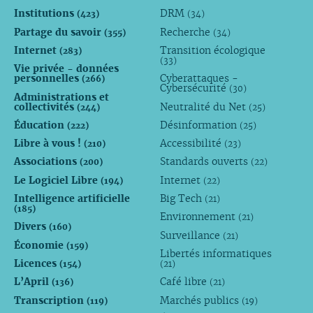
Institutions
DRM
(423)
(34)
Partage du savoir
Recherche
(355)
(34)
Internet
Transition écologique
(283)
(33)
Vie privée - données
personnelles
Cyberattaques -
(266)
Cybersécurité
(30)
Administrations et
collectivités
Neutralité du Net
(244)
(25)
Éducation
Désinformation
(222)
(25)
Libre à vous !
Accessibilité
(210)
(23)
Associations
Standards ouverts
(200)
(22)
Le Logiciel Libre
Internet
(194)
(22)
Intelligence artificielle
Big Tech
(21)
(185)
Environnement
(21)
Divers
(160)
Surveillance
(21)
Économie
(159)
Libertés informatiques
Licences
(154)
(21)
L’April
Café libre
(136)
(21)
Transcription
Marchés publics
(119)
(19)