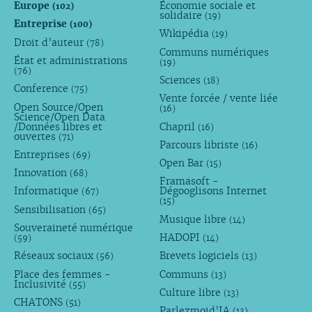
Europe
Économie sociale et
(102)
solidaire
(19)
Entreprise
(100)
Wikipédia
(19)
Droit d’auteur
(78)
Communs numériques
État et administrations
(19)
(76)
Sciences
(18)
Conference
(75)
Vente forcée / vente liée
Open Source/Open
(16)
Science/Open Data
/Données libres et
Chapril
(16)
ouvertes
(71)
Parcours libriste
(16)
Entreprises
(69)
Open Bar
(15)
Innovation
(68)
Framasoft -
Informatique
Dégooglisons Internet
(67)
(15)
Sensibilisation
(65)
Musique libre
(14)
Souveraineté numérique
HADOPI
(59)
(14)
Réseaux sociaux
Brevets logiciels
(56)
(13)
Place des femmes -
Communs
(13)
Inclusivité
(55)
Culture libre
(13)
CHATONS
(51)
Parlezmoid’IA
(13)