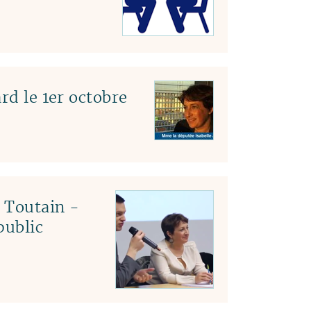
rd le 1er octobre
c Toutain -
public