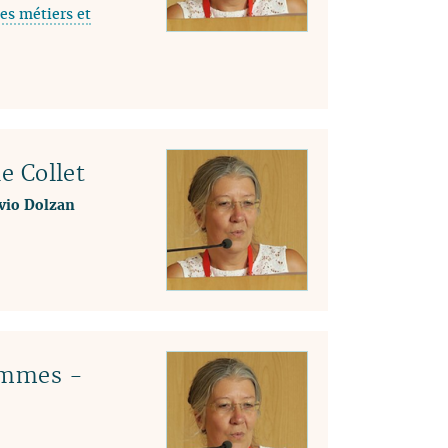
es métiers et
04
03
02
01
le Collet
lvio Dolzan
emmes -