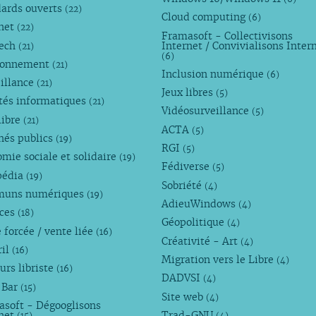
dards ouverts
(22)
Cloud computing
(6)
rnet
(22)
Framasoft - Collectivisons
Tech
Internet / Convivialisons Inter
(21)
(6)
ronnement
(21)
Inclusion numérique
(6)
illance
(21)
Jeux libres
(5)
tés informatiques
(21)
Vidéosurveillance
(5)
libre
(21)
ACTA
(5)
hés publics
(19)
RGI
(5)
mie sociale et solidaire
(19)
Fédiverse
(5)
pédia
(19)
Sobriété
(4)
uns numériques
(19)
AdieuWindows
(4)
nces
(18)
Géopolitique
(4)
 forcée / vente liée
(16)
Créativité - Art
(4)
ril
(16)
Migration vers le Libre
(4)
urs libriste
(16)
DADVSI
(4)
 Bar
(15)
Site web
(4)
asoft - Dégooglisons
rnet
Trad-GNU
(15)
(4)