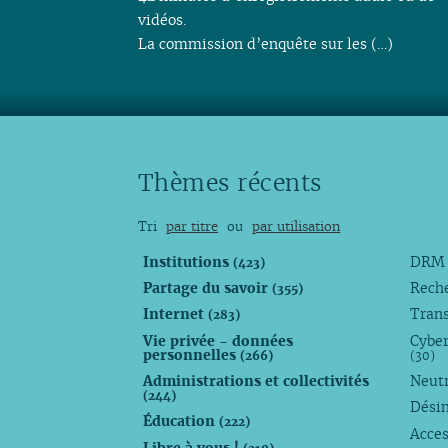
vidéos.
La commission d’enquête sur les (…)
Thèmes récents
Tri
par titre
ou
par utilisation
Institutions
DR
(423)
Partage du savoir
Rech
(355)
Internet
Trans
(283)
Vie privée - données
Cyber
personnelles
(266)
(30)
Administrations et collectivités
Neutr
(244)
Dési
Éducation
(222)
Acces
Libre à vous !