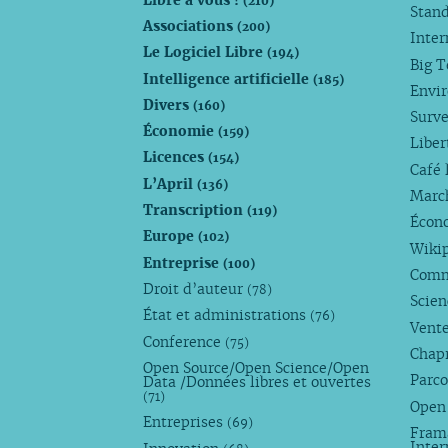
(210)
Stan
Associations
(200)
Inte
Le Logiciel Libre
(194)
Big 
Intelligence artificielle
(185)
Envi
Divers
(160)
Surve
Économie
(159)
Liber
Licences
(154)
Café 
L’April
(136)
Marc
Transcription
(119)
Écono
Europe
(102)
Wiki
Entreprise
(100)
Comm
Droit d’auteur
(78)
Scie
État et administrations
(76)
Vente
Conference
(75)
Chap
Open Source/Open Science/Open
Parco
Data /Données libres et ouvertes
(71)
Open
Entreprises
(69)
Fram
Inte