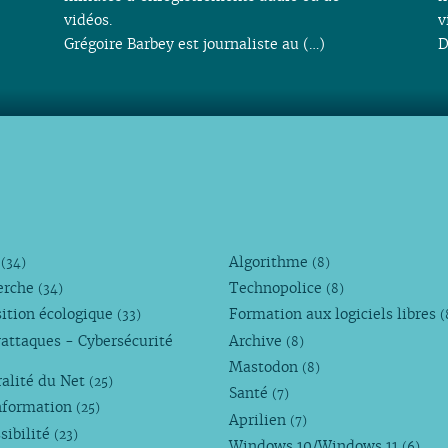
vidéos.
v
Grégoire Barbey est journaliste au (…)
D
M
Algorithme
(34)
(8)
erche
Technopolice
(34)
(8)
ition écologique
Formation aux logiciels libres
(33)
(
attaques - Cybersécurité
Archive
(8)
Mastodon
(8)
alité du Net
(25)
Santé
(7)
nformation
(25)
Aprilien
(7)
sibilité
(23)
Windows 10/Windows 11
(6)