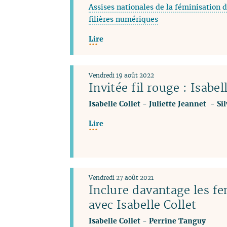
Assises nationales de la féminisation d
filières numériques
Lire
Vendredi 19 août 2022
Invitée fil rouge : Isabel
Isabelle Collet
-
Juliette Jeannet
-
Si
Lire
Vendredi 27 août 2021
Inclure davantage les f
avec Isabelle Collet
Isabelle Collet
-
Perrine Tanguy