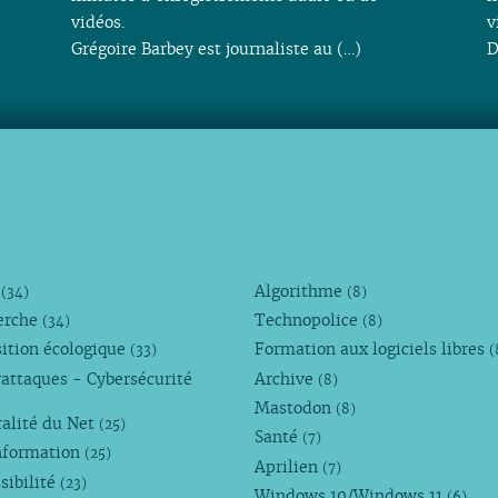
vidéos.
v
Grégoire Barbey est journaliste au (…)
D
M
Algorithme
(34)
(8)
erche
Technopolice
(34)
(8)
ition écologique
Formation aux logiciels libres
(33)
(
attaques - Cybersécurité
Archive
(8)
Mastodon
(8)
alité du Net
(25)
Santé
(7)
nformation
(25)
Aprilien
(7)
sibilité
(23)
Windows 10/Windows 11
(6)