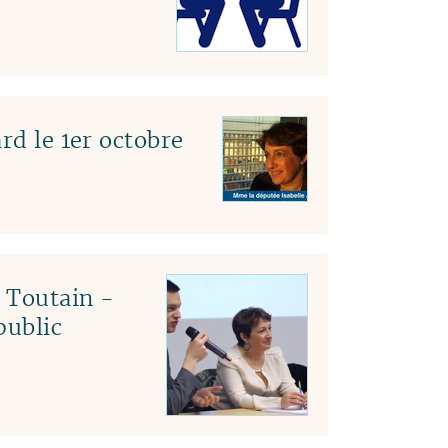
rd le 1er octobre
c Toutain -
public