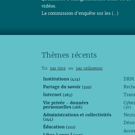
vidéos.
La commission d’enquête sur les (…)
Thèmes récents
Tri
par titre
ou
par utilisation
Institutions
DR
(423)
Partage du savoir
Rech
(355)
Internet
Trans
(283)
Vie privée - données
Cyber
personnelles
(266)
(30)
Administrations et collectivités
Neutr
(244)
Dési
Éducation
(222)
Acces
Libre à vous !