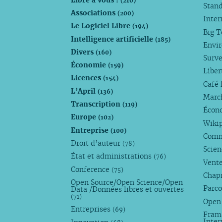
(210)
Stan
Associations
(200)
Inte
Le Logiciel Libre
(194)
Big 
Intelligence artificielle
(185)
Envi
Divers
(160)
Surve
Économie
(159)
Liber
Licences
(154)
Café 
L’April
(136)
Marc
Transcription
(119)
Écono
Europe
(102)
Wiki
Entreprise
(100)
Comm
Droit d’auteur
(78)
Scie
État et administrations
(76)
Vente
Conference
(75)
Chap
Open Source/Open Science/Open
Parco
Data /Données libres et ouvertes
(71)
Open
Entreprises
(69)
Fram
Inte