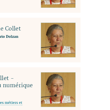
04
03
02
01
le Collet
lvio Dolzan
llet -
du numérique
es métiers et