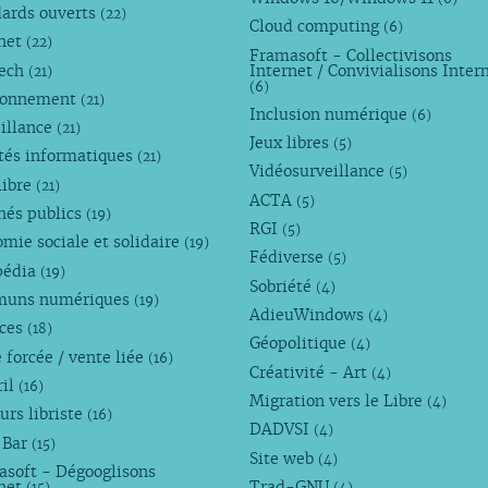
dards ouverts
(22)
Cloud computing
(6)
rnet
(22)
Framasoft - Collectivisons
Tech
Internet / Convivialisons Inter
(21)
(6)
ronnement
(21)
Inclusion numérique
(6)
illance
(21)
Jeux libres
(5)
tés informatiques
(21)
Vidéosurveillance
(5)
libre
(21)
ACTA
(5)
hés publics
(19)
RGI
(5)
mie sociale et solidaire
(19)
Fédiverse
(5)
pédia
(19)
Sobriété
(4)
uns numériques
(19)
AdieuWindows
(4)
nces
(18)
Géopolitique
(4)
 forcée / vente liée
(16)
Créativité - Art
(4)
ril
(16)
Migration vers le Libre
(4)
urs libriste
(16)
DADVSI
(4)
 Bar
(15)
Site web
(4)
asoft - Dégooglisons
rnet
Trad-GNU
(15)
(4)