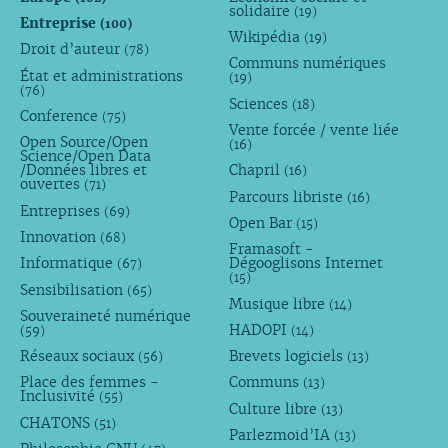
solidaire
(19)
Entreprise
(100)
Wikipédia
(19)
Droit d’auteur
(78)
Communs numériques
État et administrations
(19)
(76)
Sciences
(18)
Conference
(75)
Vente forcée / vente liée
Open Source/Open
(16)
Science/Open Data
/Données libres et
Chapril
(16)
ouvertes
(71)
Parcours libriste
(16)
Entreprises
(69)
Open Bar
(15)
Innovation
(68)
Framasoft -
Informatique
Dégooglisons Internet
(67)
(15)
Sensibilisation
(65)
Musique libre
(14)
Souveraineté numérique
HADOPI
(59)
(14)
Réseaux sociaux
Brevets logiciels
(56)
(13)
Place des femmes -
Communs
(13)
Inclusivité
(55)
Culture libre
(13)
CHATONS
(51)
Parlezmoid’IA
(13)