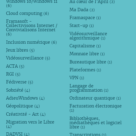
Windows 10/Windows 11
Au cœur de l’April
(2)
(6)
Ma Dada
(2)
Cloud computing
(6)
Framaspace
(1)
Framasoft -
Collectivisons Internet /
Start-up
(1)
Convivialisons Internet
Vidéosurveillance
(6)
algorithmique
(1)
Inclusion numérique
(6)
Capitalisme
(1)
Jeux libres
(5)
Monnaie libre
(1)
Vidéosurveillance
(5)
Bureautique libre
(1)
ACTA
(5)
Plateformes
(1)
RGI
(5)
VPN
(1)
Fédiverse
(5)
Langage de
Sobriété
programmation
(4)
(1)
AdieuWindows
Ordinateur quantique
(4)
(1)
Géopolitique
Facturation électronique
(4)
(1)
Créativité - Art
(4)
Bibliothèques,
Migration vers le Libre
médiathèques et logiciel
libre
(4)
(1)
DADVSI
Transcriptions
(4)
(1)