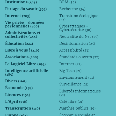
Institutions
DRM
(423)
(34)
Partage du savoir
Recherche
(355)
(34)
Internet
Transition écologique
(283)
(33)
Vie privée - données
personnelles
Cyberattaques -
(266)
Cybersécurité
(30)
Administrations et
collectivités
Neutralité du Net
(244)
(25)
Éducation
Désinformation
(222)
(25)
Libre à vous !
Accessibilité
(210)
(23)
Associations
Standards ouverts
(200)
(22)
Le Logiciel Libre
Internet
(194)
(22)
Intelligence artificielle
Big Tech
(21)
(185)
Environnement
(21)
Divers
(160)
Surveillance
(21)
Économie
(159)
Libertés informatiques
Licences
(154)
(21)
L’April
Café libre
(136)
(21)
Transcription
Marchés publics
(119)
(19)
Europe
Économie sociale et
(102)