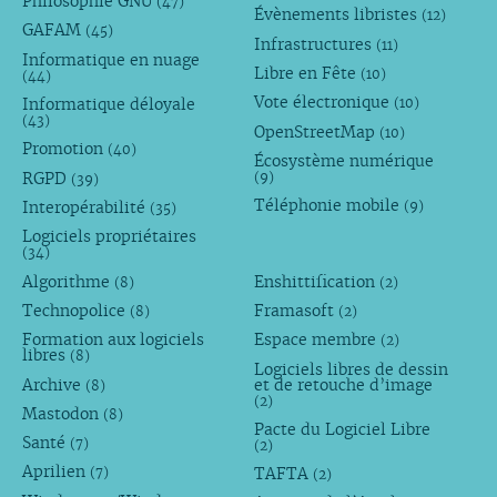
Philosophie GNU
(47)
Évènements libristes
(12)
GAFAM
(45)
Infrastructures
(11)
Informatique en nuage
Libre en Fête
(10)
(44)
Vote électronique
Informatique déloyale
(10)
(43)
OpenStreetMap
(10)
Promotion
(40)
Écosystème numérique
RGPD
(9)
(39)
Téléphonie mobile
Interopérabilité
(9)
(35)
Logiciels propriétaires
(34)
Algorithme
Enshittification
(8)
(2)
Technopolice
Framasoft
(8)
(2)
Formation aux logiciels
Espace membre
(2)
libres
(8)
Logiciels libres de dessin
Archive
et de retouche d’image
(8)
(2)
Mastodon
(8)
Pacte du Logiciel Libre
Santé
(7)
(2)
Aprilien
TAFTA
(7)
(2)