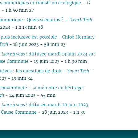
numériques et transition écologique
- 12
05
03
05
03
04
04
04
03
04
05
04
05
04
 - 1 h 50 min 27
04
02
04
02
03
03
03
01
03
04
03
04
03
 numérique : Quels scénarios ? -
Trench Tech
03
01
03
01
02
02
02
02
03
02
03
02
 2023 - 1 h 13 min 38
02
02
01
01
01
01
02
01
01
01
 plus inclusive est possible - Chloé Hermary
Tech
- 18 juin 2023 - 58 min 03
n
Libre à vous !
diffusée mardi 13 juin 2023 sur
ause Commune
- 19 juin 2023 - 1 h 30 min
tives : les questions de droit -
Smart Tech
-
2023 - 19 min 34
 souveraineté : La mémoire en héritage -
ch
- 24 juin 2023 - 55 min
n
Libre à vous !
diffusée mardi 20 juin 2023
io Cause Commune
- 28 juin 2023 - 1 h 30