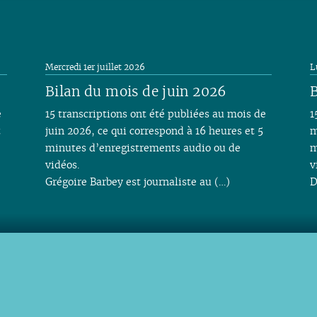
Mercredi 1er juillet 2026
L
Bilan du mois de juin 2026
B
e
15 transcriptions ont été publiées au mois de
1
t
juin 2026, ce qui correspond à 16 heures et 5
m
minutes d’enregistrements audio ou de
m
vidéos.
v
Grégoire Barbey est journaliste au (…)
D