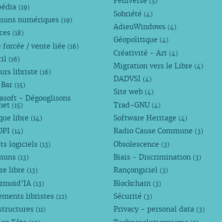
Fédiverse
(5)
pédia
(19)
Sobriété
(4)
uns numériques
(19)
AdieuWindows
(4)
nces
(18)
Géopolitique
(4)
 forcée / vente liée
(16)
Créativité - Art
(4)
ril
(16)
Migration vers le Libre
(4)
urs libriste
(16)
DADVSI
(4)
 Bar
(15)
Site web
(4)
asoft - Dégooglisons
rnet
Trad-GNU
(15)
(4)
que libre
Software Heritage
(14)
(4)
OPI
Radio Cause Commune
(14)
(3)
ts logiciels
Obsolescence
(13)
(3)
muns
Biais - Discrimination
(13)
(3)
re libre
Rançongiciel
(13)
(3)
ezmoid’IA
Blockchain
(13)
(3)
ements libristes
Sécurité
(12)
(3)
structures
Privacy - personal data
(11)
(3)