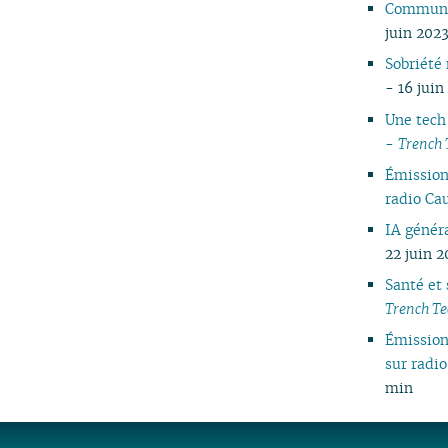
Communs 
05
juin 2023
04
Sobriété
03
- 16 juin
02
01
Une tech
-
Trench 
Émissio
radio C
IA généra
22 juin 
Santé et
Trench Te
Émissio
sur rad
min