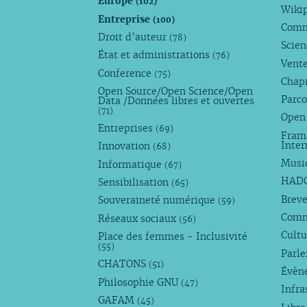
Europe
(102)
Wiki
Entreprise
(100)
Comm
Droit d’auteur
(78)
Scie
État et administrations
(76)
Vente
Conference
(75)
Chap
Open Source/Open Science/Open
Parco
Data /Données libres et ouvertes
(71)
Open
Entreprises
(69)
Fram
Inte
Innovation
(68)
Musi
Informatique
(67)
HAD
Sensibilisation
(65)
Breve
Souveraineté numérique
(59)
Com
Réseaux sociaux
(56)
Cultu
Place des femmes - Inclusivité
(55)
Parl
CHATONS
(51)
Évèn
Philosophie GNU
(47)
Infra
GAFAM
(45)