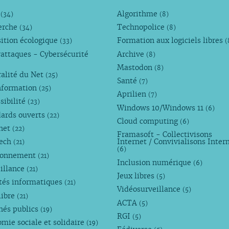
M
Algorithme
(34)
(8)
erche
Technopolice
(34)
(8)
ition écologique
Formation aux logiciels libres
(33)
(
attaques - Cybersécurité
Archive
(8)
Mastodon
(8)
alité du Net
(25)
Santé
(7)
nformation
(25)
Aprilien
(7)
sibilité
(23)
Windows 10/Windows 11
(6)
dards ouverts
(22)
Cloud computing
(6)
rnet
(22)
Framasoft - Collectivisons
Tech
Internet / Convivialisons Inter
(21)
(6)
ronnement
(21)
Inclusion numérique
(6)
illance
(21)
Jeux libres
(5)
tés informatiques
(21)
Vidéosurveillance
(5)
libre
(21)
ACTA
(5)
hés publics
(19)
RGI
(5)
mie sociale et solidaire
(19)