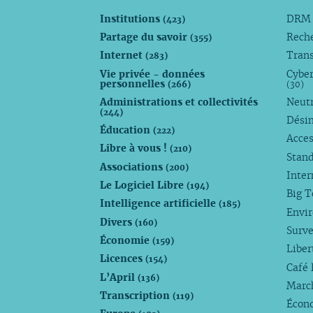
Institutions
DR
(423)
Partage du savoir
Rech
(355)
Internet
Trans
(283)
Vie privée - données
Cyber
personnelles
(266)
(30)
Administrations et collectivités
Neutr
(244)
Dési
Éducation
(222)
Acces
Libre à vous !
(210)
Stan
Associations
(200)
Inte
Le Logiciel Libre
(194)
Big 
Intelligence artificielle
(185)
Envi
Divers
(160)
Surve
Économie
(159)
Liber
Licences
(154)
Café 
L’April
(136)
Marc
Transcription
(119)
Écono