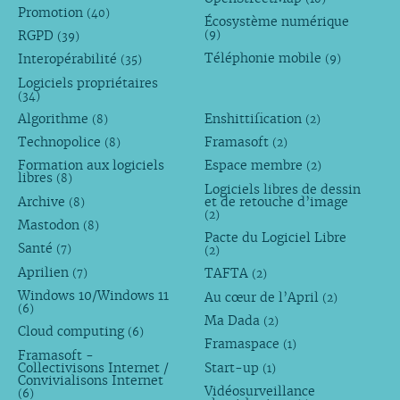
Promotion
(40)
Écosystème numérique
RGPD
(9)
(39)
Téléphonie mobile
Interopérabilité
(9)
(35)
Logiciels propriétaires
(34)
Algorithme
Enshittification
(8)
(2)
Technopolice
Framasoft
(8)
(2)
Formation aux logiciels
Espace membre
(2)
libres
(8)
Logiciels libres de dessin
Archive
et de retouche d’image
(8)
(2)
Mastodon
(8)
Pacte du Logiciel Libre
Santé
(7)
(2)
Aprilien
TAFTA
(7)
(2)
Windows 10/Windows 11
Au cœur de l’April
(2)
(6)
Ma Dada
(2)
Cloud computing
(6)
Framaspace
(1)
Framasoft -
Collectivisons Internet /
Start-up
(1)
Convivialisons Internet
Vidéosurveillance
(6)