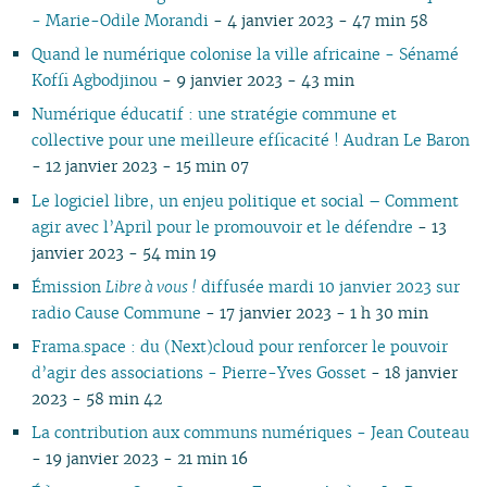
07
01
07
05
02
05
06
06
06
07
06
07
06
06
06
0
- Marie-Odile Morandi
- 4 janvier 2023 - 47 min 58
06
06
04
04
05
04
05
06
05
06
05
05
05
0
Quand le numérique colonise la ville africaine - Sénamé
05
04
03
03
04
03
04
05
04
05
04
04
04
0
Koffi Agbodjinou
- 9 janvier 2023 - 43 min
04
03
02
02
03
01
03
04
03
04
03
03
03
0
Numérique éducatif : une stratégie commune et
03
02
01
01
02
02
03
02
03
02
02
02
0
collective pour une meilleure efficacité ! Audran Le Baron
02
01
01
01
02
01
01
01
0
- 12 janvier 2023 - 15 min 07
01
Le logiciel libre, un enjeu politique et social – Comment
agir avec l’April pour le promouvoir et le défendre
- 13
janvier 2023 - 54 min 19
Émission
Libre à vous !
diffusée mardi 10 janvier 2023 sur
radio Cause Commune
- 17 janvier 2023 - 1 h 30 min
Frama.space : du (Next)cloud pour renforcer le pouvoir
d’agir des associations - Pierre-Yves Gosset
- 18 janvier
2023 - 58 min 42
La contribution aux communs numériques - Jean Couteau
- 19 janvier 2023 - 21 min 16