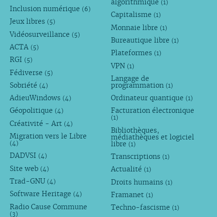
algorithmique
(1)
Inclusion numérique
(6)
Capitalisme
(1)
Jeux libres
(5)
Monnaie libre
(1)
Vidéosurveillance
(5)
Bureautique libre
(1)
ACTA
(5)
Plateformes
(1)
RGI
(5)
VPN
(1)
Fédiverse
(5)
Langage de
Sobriété
programmation
(4)
(1)
AdieuWindows
Ordinateur quantique
(4)
(1)
Géopolitique
Facturation électronique
(4)
(1)
Créativité - Art
(4)
Bibliothèques,
Migration vers le Libre
médiathèques et logiciel
libre
(4)
(1)
DADVSI
Transcriptions
(4)
(1)
Site web
Actualité
(4)
(1)
Trad-GNU
Droits humains
(4)
(1)
Software Heritage
Framanet
(4)
(1)
Radio Cause Commune
Techno-fascisme
(1)
(3)