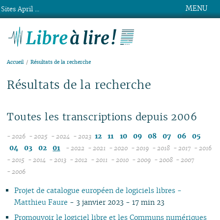
MENU
Sites April ...
Libre à lire !
Accueil
Résultats de la recherche
Résultats de la recherche
Toutes les transcriptions depuis 2006
12
11
10
09
08
07
06
05
- 2026
- 2025
- 2024
- 2023
08
12
12
04
03
02
01
- 2022
- 2021
- 2020
- 2019
- 2018
- 2017
- 2016
07
11
11
12
12
12
12
12
12
1
- 2015
- 2014
- 2013
- 2012
- 2011
- 2010
- 2009
- 2008
- 2007
12
06
12
10
12
10
11
12
11
12
11
12
11
04
11
12
11
04
1
- 2006
11
05
10
11
09
10
09
10
11
10
11
10
11
10
10
11
10
1
Projet de catalogue européen de logiciels libres -
10
04
10
08
09
08
09
09
09
10
09
10
09
09
10
09
0
Matthieu Faure
- 3 janvier 2023 - 17 min 23
09
03
09
07
08
07
08
08
08
09
08
09
08
08
06
08
0
08
02
08
06
04
06
07
07
07
08
07
08
07
07
01
07
0
Promouvoir le logiciel libre et les Communs numériques