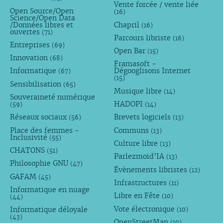
Vente forcée / vente liée
Open Source/Open
(16)
Science/Open Data
/Données libres et
Chapril
(16)
ouvertes
(71)
Parcours libriste
(16)
Entreprises
(69)
Open Bar
(15)
Innovation
(68)
Framasoft -
Informatique
Dégooglisons Internet
(67)
(15)
Sensibilisation
(65)
Musique libre
(14)
Souveraineté numérique
HADOPI
(59)
(14)
Réseaux sociaux
Brevets logiciels
(56)
(13)
Place des femmes -
Communs
(13)
Inclusivité
(55)
Culture libre
(13)
CHATONS
(51)
Parlezmoid’IA
(13)
Philosophie GNU
(47)
Évènements libristes
(12)
GAFAM
(45)
Infrastructures
(11)
Informatique en nuage
Libre en Fête
(10)
(44)
Vote électronique
Informatique déloyale
(10)
(43)
OpenStreetMap
(10)