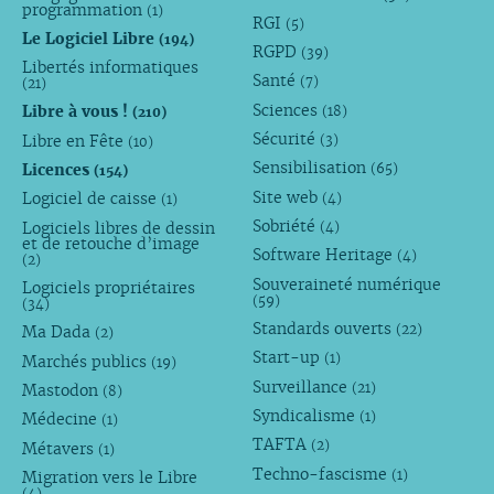
programmation
(1)
RGI
(5)
Le Logiciel Libre
(194)
RGPD
(39)
Libertés informatiques
Santé
(7)
(21)
Sciences
Libre à vous !
(18)
(210)
Sécurité
Libre en Fête
(3)
(10)
Sensibilisation
Licences
(65)
(154)
Site web
Logiciel de caisse
(4)
(1)
Sobriété
Logiciels libres de dessin
(4)
et de retouche d’image
Software Heritage
(4)
(2)
Souveraineté numérique
Logiciels propriétaires
(59)
(34)
Standards ouverts
(22)
Ma Dada
(2)
Start-up
(1)
Marchés publics
(19)
Surveillance
(21)
Mastodon
(8)
Syndicalisme
(1)
Médecine
(1)
TAFTA
(2)
Métavers
(1)
Techno-fascisme
(1)
Migration vers le Libre
(4)