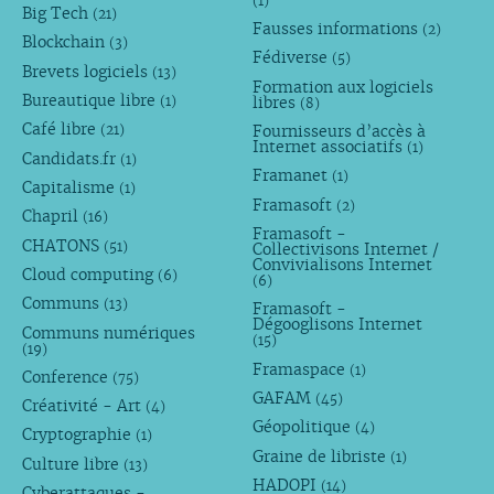
(1)
Big Tech
(21)
Fausses informations
(2)
Blockchain
(3)
Fédiverse
(5)
Brevets logiciels
(13)
Formation aux logiciels
Bureautique libre
libres
(1)
(8)
Café libre
Fournisseurs d’accès à
(21)
Internet associatifs
(1)
Candidats.fr
(1)
Framanet
(1)
Capitalisme
(1)
Framasoft
(2)
Chapril
(16)
Framasoft -
CHATONS
(51)
Collectivisons Internet /
Convivialisons Internet
Cloud computing
(6)
(6)
Communs
(13)
Framasoft -
Dégooglisons Internet
Communs numériques
(15)
(19)
Framaspace
(1)
Conference
(75)
GAFAM
(45)
Créativité - Art
(4)
Géopolitique
(4)
Cryptographie
(1)
Graine de libriste
(1)
Culture libre
(13)
HADOPI
(14)
Cyberattaques -