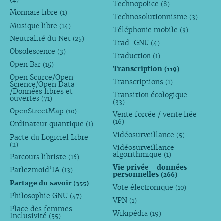
Technopolice
(8)
Monnaie libre
(1)
Technosolutionnisme
(3)
Musique libre
(14)
Téléphonie mobile
(9)
Neutralité du Net
(25)
Trad-GNU
(4)
Obsolescence
(3)
Traduction
(1)
Open Bar
(15)
Transcription
(119)
Open Source/Open
Transcriptions
(1)
Science/Open Data
/Données libres et
Transition écologique
ouvertes
(71)
(33)
OpenStreetMap
(10)
Vente forcée / vente liée
(16)
Ordinateur quantique
(1)
Vidéosurveillance
(5)
Pacte du Logiciel Libre
(2)
Vidéosurveillance
algorithmique
(1)
Parcours libriste
(16)
Vie privée - données
Parlezmoid’IA
(13)
personnelles
(266)
Partage du savoir
(355)
Vote électronique
(10)
Philosophie GNU
(47)
VPN
(1)
Place des femmes -
Wikipédia
(19)
Inclusivité
(55)