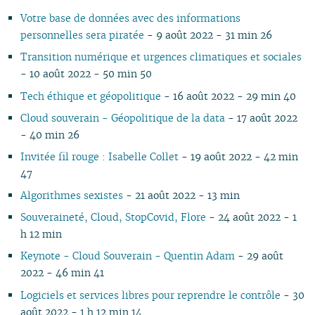
07
01
07
05
02
05
06
05
06
07
06
07
06
06
06
06
Votre base de données avec des informations
06
06
04
04
04
04
05
06
05
06
05
05
05
05
personnelles sera piratée
- 9 août 2022 - 31 min 26
05
04
03
03
03
03
04
05
04
05
04
04
04
04
Transition numérique et urgences climatiques et sociales
04
03
02
02
01
02
03
04
03
04
03
03
03
03
- 10 août 2022 - 50 min 50
03
02
01
01
01
02
03
02
03
02
02
02
02
02
01
01
02
01
01
01
01
Tech éthique et géopolitique
- 16 août 2022 - 29 min 40
01
Cloud souverain - Géopolitique de la data
- 17 août 2022
- 40 min 26
Invitée fil rouge : Isabelle Collet
- 19 août 2022 - 42 min
47
Algorithmes sexistes
- 21 août 2022 - 13 min
Souveraineté, Cloud, StopCovid, Flore
- 24 août 2022 - 1
h 12 min
Keynote - Cloud Souverain - Quentin Adam
- 29 août
2022 - 46 min 41
Logiciels et services libres pour reprendre le contrôle
- 30
août 2022 - 1 h 12 min 14