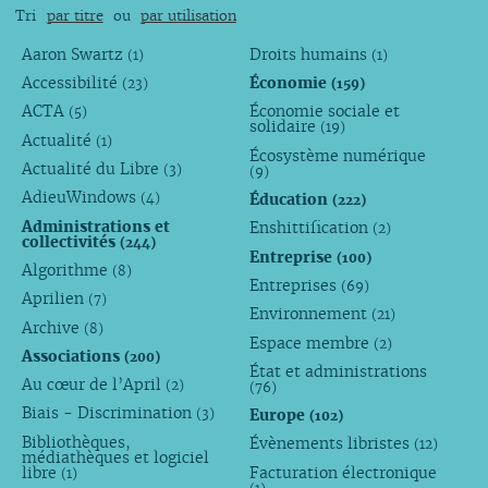
Tri
par titre
ou
par utilisation
Aaron Swartz
Droits humains
(1)
(1)
Accessibilité
Économie
(23)
(159)
ACTA
Économie sociale et
(5)
solidaire
(19)
Actualité
(1)
Écosystème numérique
Actualité du Libre
(3)
(9)
AdieuWindows
Éducation
(4)
(222)
Administrations et
Enshittification
(2)
collectivités
(244)
Entreprise
(100)
Algorithme
(8)
Entreprises
(69)
Aprilien
(7)
Environnement
(21)
Archive
(8)
Espace membre
(2)
Associations
(200)
État et administrations
Au cœur de l’April
(2)
(76)
Biais - Discrimination
Europe
(3)
(102)
Bibliothèques,
Évènements libristes
(12)
médiathèques et logiciel
libre
Facturation électronique
(1)