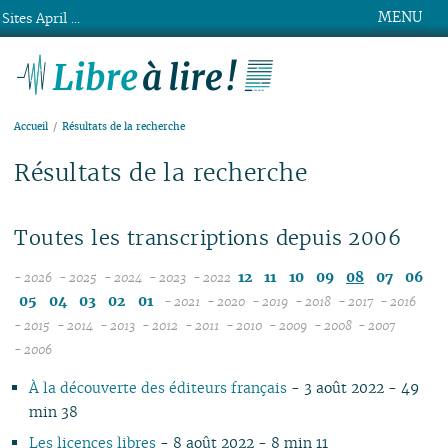
MENU
Sites April ...
Libre à lire !
Accueil
Résultats de la recherche
Résultats de la recherche
Toutes les transcriptions depuis 2006
12
11
10
09
08
07
06
- 2026
- 2025
- 2024
- 2023
- 2022
08
12
12
12
05
04
03
02
01
- 2021
- 2020
- 2019
- 2018
- 2017
- 2016
07
11
11
11
12
12
12
12
12
12
- 2015
- 2014
- 2013
- 2012
- 2011
- 2010
- 2009
- 2008
- 2007
12
06
12
10
12
10
12
10
11
12
11
12
11
04
11
12
11
04
11
- 2006
11
05
10
11
09
10
09
11
09
10
11
10
11
10
10
11
10
10
À la découverte des éditeurs français
- 3 août 2022 - 49
10
04
10
08
09
08
09
08
09
10
09
10
09
09
10
09
09
min 38
09
03
09
07
08
07
08
07
08
09
08
09
08
08
06
08
08
08
02
08
06
04
06
07
06
07
08
07
08
07
07
01
07
07
Les licences libres
- 8 août 2022 - 8 min 11