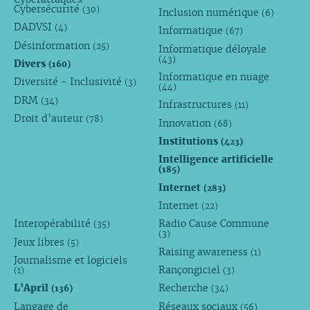
Cybersécurité
(30)
Inclusion numérique
(6)
DADVSI
(4)
Informatique
(67)
Désinformation
(25)
Informatique déloyale
(43)
Divers
(160)
Informatique en nuage
Diversité - Inclusivité
(3)
(44)
DRM
(34)
Infrastructures
(11)
Droit d’auteur
(78)
Innovation
(68)
Institutions
(423)
Intelligence artificielle
(185)
Internet
(283)
Internet
(22)
Interopérabilité
Radio Cause Commune
(35)
(3)
Jeux libres
(5)
Raising awareness
(1)
Journalisme et logiciels
Rançongiciel
(1)
(3)
L’April
Recherche
(136)
(34)
Langage de
Réseaux sociaux
(56)