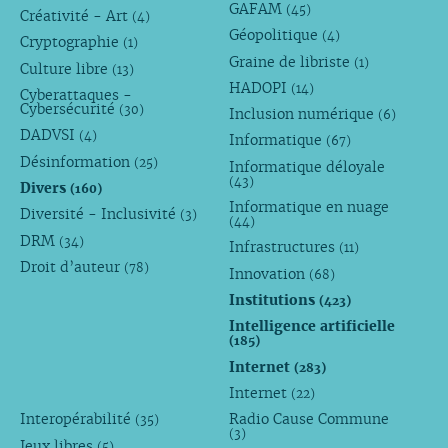
GAFAM
(45)
Créativité - Art
(4)
Géopolitique
(4)
Cryptographie
(1)
Graine de libriste
(1)
Culture libre
(13)
HADOPI
(14)
Cyberattaques -
Cybersécurité
(30)
Inclusion numérique
(6)
DADVSI
(4)
Informatique
(67)
Désinformation
(25)
Informatique déloyale
(43)
Divers
(160)
Informatique en nuage
Diversité - Inclusivité
(3)
(44)
DRM
(34)
Infrastructures
(11)
Droit d’auteur
(78)
Innovation
(68)
Institutions
(423)
Intelligence artificielle
(185)
Internet
(283)
Internet
(22)
Interopérabilité
Radio Cause Commune
(35)
(3)
Jeux libres
(5)