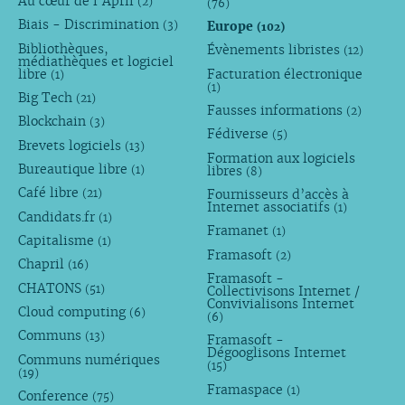
Au cœur de l’April
(2)
(76)
Biais - Discrimination
Europe
(3)
(102)
Bibliothèques,
Évènements libristes
(12)
médiathèques et logiciel
libre
Facturation électronique
(1)
(1)
Big Tech
(21)
Fausses informations
(2)
Blockchain
(3)
Fédiverse
(5)
Brevets logiciels
(13)
Formation aux logiciels
Bureautique libre
libres
(1)
(8)
Café libre
Fournisseurs d’accès à
(21)
Internet associatifs
(1)
Candidats.fr
(1)
Framanet
(1)
Capitalisme
(1)
Framasoft
(2)
Chapril
(16)
Framasoft -
CHATONS
(51)
Collectivisons Internet /
Convivialisons Internet
Cloud computing
(6)
(6)
Communs
(13)
Framasoft -
Dégooglisons Internet
Communs numériques
(15)
(19)
Framaspace
(1)
Conference
(75)