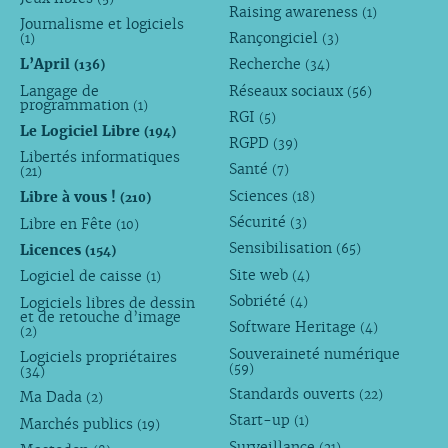
Raising awareness
(1)
Journalisme et logiciels
Rançongiciel
(1)
(3)
L’April
Recherche
(136)
(34)
Langage de
Réseaux sociaux
(56)
programmation
(1)
RGI
(5)
Le Logiciel Libre
(194)
RGPD
(39)
Libertés informatiques
Santé
(7)
(21)
Sciences
Libre à vous !
(18)
(210)
Sécurité
Libre en Fête
(3)
(10)
Sensibilisation
Licences
(65)
(154)
Site web
Logiciel de caisse
(4)
(1)
Sobriété
Logiciels libres de dessin
(4)
et de retouche d’image
Software Heritage
(4)
(2)
Souveraineté numérique
Logiciels propriétaires
(59)
(34)
Standards ouverts
(22)
Ma Dada
(2)
Start-up
(1)
Marchés publics
(19)
Surveillance
(21)