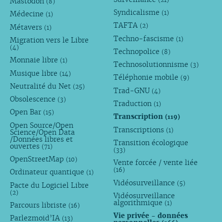
Mastodon
(8)
Syndicalisme
(1)
Médecine
(1)
TAFTA
(2)
Métavers
(1)
Techno-fascisme
(1)
Migration vers le Libre
(4)
Technopolice
(8)
Monnaie libre
(1)
Technosolutionnisme
(3)
Musique libre
(14)
Téléphonie mobile
(9)
Neutralité du Net
(25)
Trad-GNU
(4)
Obsolescence
(3)
Traduction
(1)
Open Bar
(15)
Transcription
(119)
Open Source/Open
Transcriptions
(1)
Science/Open Data
/Données libres et
Transition écologique
ouvertes
(71)
(33)
OpenStreetMap
(10)
Vente forcée / vente liée
(16)
Ordinateur quantique
(1)
Vidéosurveillance
(5)
Pacte du Logiciel Libre
(2)
Vidéosurveillance
algorithmique
(1)
Parcours libriste
(16)
Vie privée - données
Parlezmoid’IA
(13)