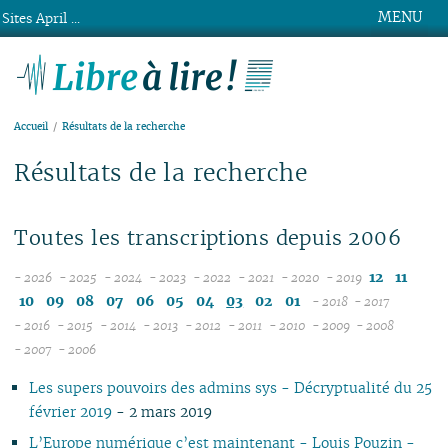
MENU
Sites April ...
Libre à lire !
Accueil
Résultats de la recherche
Résultats de la recherche
Toutes les transcriptions depuis 2006
12
11
- 2026
- 2025
- 2024
- 2023
- 2022
- 2021
- 2020
- 2019
08
12
12
12
12
12
12
10
09
08
07
06
05
04
03
02
01
- 2018
- 2017
07
11
11
11
11
11
11
12
12
- 2016
- 2015
- 2014
- 2013
- 2012
- 2011
- 2010
- 2009
- 2008
12
06
12
10
12
10
12
10
12
10
12
10
12
10
11
04
11
12
- 2007
- 2006
11
04
05
11
10
09
11
09
10
09
11
09
11
09
11
09
10
10
11
Les supers pouvoirs des admins sys - Décryptualité du 25
10
04
10
08
10
08
09
08
09
08
10
08
10
08
09
09
10
février 2019
- 2 mars 2019
09
03
09
07
09
07
08
07
08
07
09
07
09
07
08
08
06
08
02
08
06
08
06
04
06
07
06
08
06
08
06
07
07
01
L’Europe numérique c’est maintenant - Louis Pouzin -