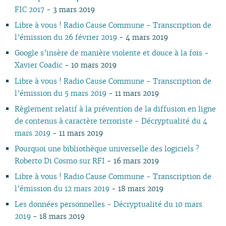
07
01
07
05
07
05
02
05
06
05
07
05
07
05
06
06
FIC 2017
- 3 mars 2019
06
06
04
06
04
04
04
04
06
04
06
04
05
05
Libre à vous ! Radio Cause Commune - Transcription de
05
05
03
04
03
03
03
03
05
03
05
03
04
04
l’émission du 26 février 2019
- 4 mars 2019
04
04
02
03
02
02
01
02
04
02
04
02
03
03
Google s’insère de manière violente et douce à la fois -
03
03
01
02
01
01
01
03
01
03
01
02
02
Xavier Coadic
- 10 mars 2019
02
02
02
01
01
01
01
Libre à vous ! Radio Cause Commune - Transcription de
l’émission du 5 mars 2019
- 11 mars 2019
Règlement relatif à la prévention de la diffusion en ligne
de contenus à caractère terroriste - Décryptualité du 4
mars 2019
- 11 mars 2019
Pourquoi une bibliothèque universelle des logiciels ?
Roberto Di Cosmo sur RFI
- 16 mars 2019
Libre à vous ! Radio Cause Commune - Transcription de
l’émission du 12 mars 2019
- 18 mars 2019
Les données personnelles - Décryptualité du 10 mars
2019
- 18 mars 2019