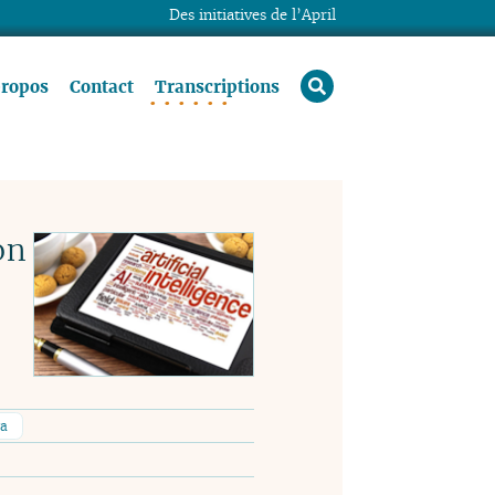
Des initiatives de l’April
rechercher
propos
Contact
Transcriptions
on
ra