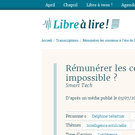
April
Chapril
Libre à vous !
Agenda
Lib
Accueil
Transcriptions
Rémunérer les contenus à l’ère de l
Rémunérer les co
impossible ?
Smart Tech
D’après un média publié le 03/07/2
Personne·s
Delphine Sabattier
Thèmes
Intelligence artificielle
Type d’action
Conférence