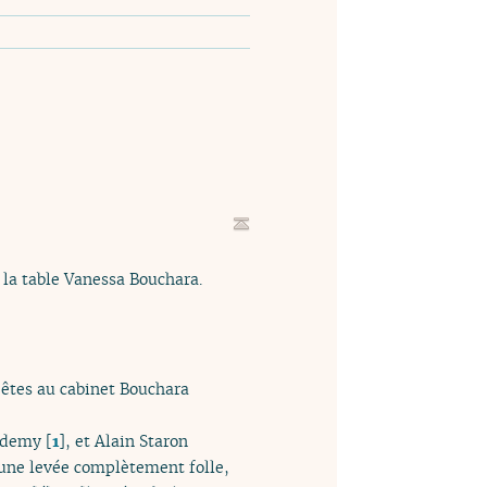
 la table Vanessa Bouchara.
s êtes au cabinet Bouchara
cademy
[
1
]
, et Alain Staron
à une levée complètement folle,