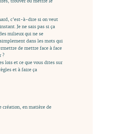
ures, trouver où mettre le
hard, c’est-à-dire si on veut
nstant. Je ne sais pas si ça
 des milieux qui ne se
s simplement dans les mots qui
permettre de mettre face à face
r ?
s lois et ce que vous dites sur
règles et à faire ça
e création, en matière de