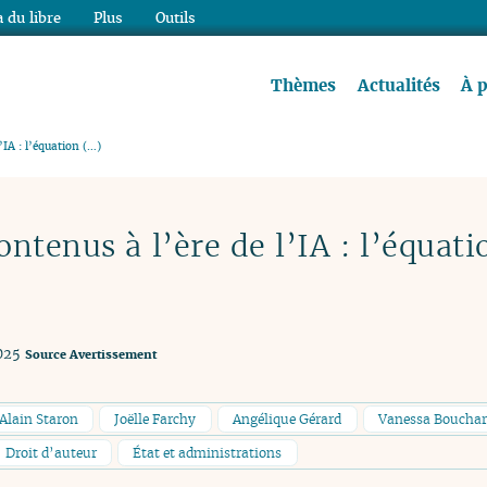
 du libre
Plus
Outils
re à lire !
Thèmes
Actualités
À 
’IA : l’équation (…)
ntenus à l’ère de l’IA : l’équati
025
Source
Avertissement
Alain Staron
Joëlle Farchy
Angélique Gérard
Vanessa Boucha
Droit d’auteur
État et administrations