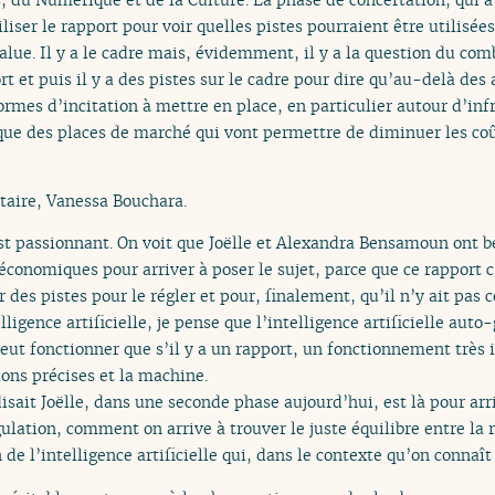
iser le rapport pour voir quelles pistes pourraient être utilisées
alue. Il y a le cadre mais, évidemment, il y a la question du comb
t et puis il y a des pistes sur le cadre pour dire qu’au-delà de
 formes d’incitation à mettre en place, en particulier autour d’in
ue des places de marché qui vont permettre de diminuer les coûts
aire, Vanessa Bouchara.
st passionnant. On voit que Joëlle et Alexandra Bensamoun ont bea
économiques pour arriver à poser le sujet, parce que ce rapport c’
 des pistes pour le régler et pour, finalement, qu’il n’y ait pas
lligence artificielle, je pense que l’intelligence artificielle aut
 peut fonctionner que s’il y a un rapport, un fonctionnement trè
ions précises et la machine.
sait Joëlle, dans une seconde phase aujourd’hui, est là pour arri
ulation, comment on arrive à trouver le juste équilibre entre la
n de l’intelligence artificielle qui, dans le contexte qu’on connaît