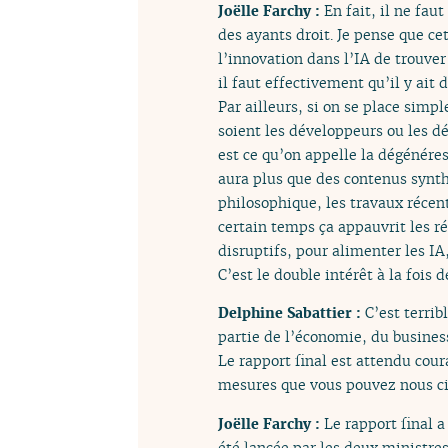
Joëlle Farchy :
En fait, il ne fa
des ayants droit. Je pense que cet
l’innovation dans l’IA de trouver 
il faut effectivement qu’il y ait 
Par ailleurs, si on se place simp
soient les développeurs ou les d
est ce qu’on appelle la dégénére
aura plus que des contenus synt
philosophique, les travaux récen
certain temps ça appauvrit les r
disruptifs, pour alimenter les IA
C’est le double intérêt à la fois 
Delphine Sabattier :
C’est terrib
partie de l’économie, du busines
Le rapport final est attendu cour
mesures que vous pouvez nous ci
Joëlle Farchy :
Le rapport final a
été lancée par les deux ministre