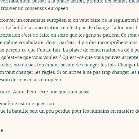
r véritablement passer à la phase action, prendre les bonnes mes
r trouver un consensus européen.
 trouver un consensus européen si on veut faire de la régulation 
s. Le but de la concertation ce n’est pas de changer la loi pour l’i
certation c’est de faire en sorte que les gens se parlent. Ce sont
le même vocabulaire, donc, parfois, il y a des incompréhension
 on perçoit ce que l’autre fait. La phase de concertation va déjà 
: qu’est-ce que vous voulez ? Qu’est-ce que vous pouvez accepte
rche, on n’a pas forcément besoin de changer les lois. Changer le
 on veut changer les règles. Si on arrive à ne pas trop changer les 
esoin de consensus européen.
ire, Alain. Peut-être une question aussi.
deuxième est une question.
ue la bataille soit un peu perdue pour les humains en matière d
e !