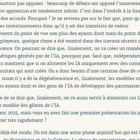
ut surtout pas opposer : beaucoup de débats ont opposé l’innovati
te opposition est totalement stérile. C’est dans l’intérêt à la foi
des accords. Pourquoi ? Je ne reviens pas sur le fait que, pour qu
des investissements donc qu’il y ait des transferts de valeur.
lement du point de vue non plus des ayants droit mais du point d
éployeurs, quelque chose a été montré dans des travaux récents 
scence. On pourrait se dire que, finalement, on va créer un monde
hétiques générés par de l’IA, pourquoi pas. Sauf que, indépend
ts montrent que si on alimente les IA uniquement avec des cont
ésultats qui sont créés. On a donc besoin d’une certaine dose de
, sinon il y a de la dégénérescence et, finalement, les modèles vo
des ayants droit et des gens de l’IA de développer des partenariat
le de se dire que, finalement, on va aussi servir à alimenter ces
s modèle des géants de l’IA.
ant 2025, mais vous en avez fait une première présentation fin j
ter très rapidement ?
 déjà été rendu. On est dans une autre phase aujourd’hui qui est 
s, du Numérique et de la Culture. La phase de concertation, qui 