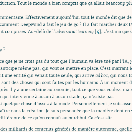
uction. Tout le monde a bien compris que ça allait beaucoup plu
entaire. Effectivement aujourd’hui tout le monde dit que de l’
comment DeepMind a fait le jeu de go ? Il a fait marcher deux I
it comprises. Au-delà de l’
adversarial learning
[
4
]
, c’est ma ques
y ?
e que je ne crois pas du tout que l’humain va être tué par l’IA, j
’anticipe même pas, qui vont se mettre en place. C’est marrant 
ait une entité qui venait toute seule, qui arrive
ad hoc
, qui nous t
 sont des choses qui sont faites par les humains. À un moment do
près il y a une certaine autonomie, tout ce que vous voulez, mai
 qui intervienne à aucun à aucun stade, ça n’existe pas.
t quelque chose d’assez à la mode. Personnellement je suis assez
aître dans la création. Je suis persuadée que la manière dont on
différente de ce qu’on connaît aujourd’hui. Ça c’est sûr.
des milliards de contenus générés de manière autonome, quelle p