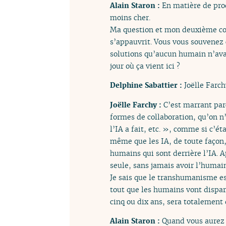
Alain Staron :
En matière de prod
moins cher.
Ma question et mon deuxième comm
s’appauvrit. Vous vous souvenez 
solutions qu’aucun humain n’ava
jour où ça vient ici ?
Delphine Sabattier :
Joëlle Farch
Joëlle Farchy :
C’est marrant parc
formes de collaboration, qu’on n
l’IA a fait, etc. », comme si c’ét
même que les IA, de toute façon,
humains qui sont derrière l’IA. A
seule, sans jamais avoir l’humain
Je sais que le transhumanisme es
tout que les humains vont dispar
cinq ou dix ans, sera totalement 
Alain Staron :
Quand vous aurez 