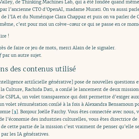
Valley, de Thinking Machines Lab, qui a été fondée quand même e
, par l’ancienne CTO d’OpenAI, madame Murati. On va aussi parle
e de l’IA et du Numérique Clara Chappaz et puis on va parler de
ême, c’est pour moi un crève-cœur ce qui se passe en ce moment
ire !
près de faire ce jeu de mots, merci Alain de le signaler.
f
par un autre sujet.
ns des contenus utilisé
ntelligence artificielle générative] pose de nouvelles questions
 la Culture, Rachida Dati, a confié le lancement de deux mission
e, le CSPLA, un volet transparence qui doit permettre d’exiger a
 un volet rémunération confié à la fois à Alexandra Bensamoun pou
nomie
[
3
]
. Bonjour Joëlle Farchy. Vous êtes connectée avec nous, v
 l’économie des industries culturelles, vous êtes directrice de 
de cette partie de la mission c’est vraiment de penser qu’elle se
 par les IA génératives.