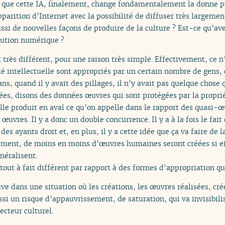
e que cette IA, finalement, change fondamentalement la donne p
parition d’Internet avec la possibilité de diffuser très largemen
ussi de nouvelles façons de produire de la culture ? Est-ce qu’ave
lution numérique ?
t très différent, pour une raison très simple. Effectivement, ce n
é intellectuelle sont appropriés par un certain nombre de gens, 
ns, quand il y avait des pillages, il n’y avait pas quelque chose q
es, disons des données œuvres qui sont protégées par la proprié
elle produit en aval ce qu’on appelle dans le rapport des quasi-
œuvres. Il y a donc un double concurrence. Il y a à la fois le fait
des ayants droit et, en plus, il y a cette idée que ça va faire de 
ment, de moins en moins d’œuvres humaines seront créées si ef
néralisent.
tout à fait différent par rapport à des formes d’appropriation q
uve dans une situation où les créations, les œuvres réalisées, cr
ssi un risque d’appauvrissement, de saturation, qui va invisibili
cteur culturel.