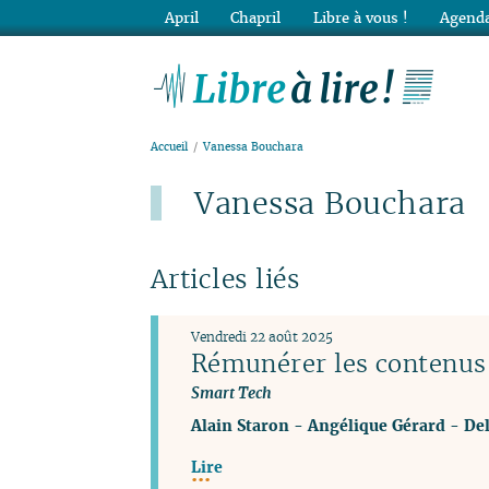
April
Chapril
Libre à vous !
Agenda
Lib
Accueil
Vanessa Bouchara
Vanessa Bouchara
Articles liés
Vendredi 22 août 2025
Rémunérer les contenus à
Smart Tech
Alain Staron
-
Angélique Gérard
-
Del
Lire