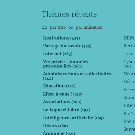
Thèmes récents
Tri
par titre
ou
par utilisation
Institutions
DR
(423)
Partage du savoir
Rech
(355)
Internet
Trans
(283)
Vie privée - données
Cyber
personnelles
(266)
(30)
Administrations et collectivités
Neutr
(244)
Dési
Éducation
(222)
Acces
Libre à vous !
(210)
Stan
Associations
(200)
Inte
Le Logiciel Libre
(194)
Big 
Intelligence artificielle
(185)
Envi
Divers
(160)
Surve
Économie
(159)