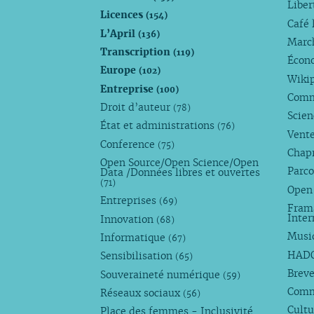
Liber
Licences
(154)
Café 
L’April
(136)
Marc
Transcription
(119)
Écono
Europe
(102)
Wiki
Entreprise
(100)
Comm
Droit d’auteur
(78)
Scie
État et administrations
(76)
Vente
Conference
(75)
Chap
Open Source/Open Science/Open
Parco
Data /Données libres et ouvertes
(71)
Open
Entreprises
(69)
Fram
Inte
Innovation
(68)
Musi
Informatique
(67)
HAD
Sensibilisation
(65)
Breve
Souveraineté numérique
(59)
Com
Réseaux sociaux
(56)
Cultu
Place des femmes - Inclusivité