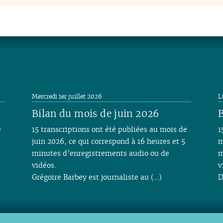
Mercredi 1er juillet 2026
L
Bilan du mois de juin 2026
B
e
15 transcriptions ont été publiées au mois de
1
t
juin 2026, ce qui correspond à 16 heures et 5
m
minutes d’enregistrements audio ou de
m
vidéos.
v
Grégoire Barbey est journaliste au (…)
D