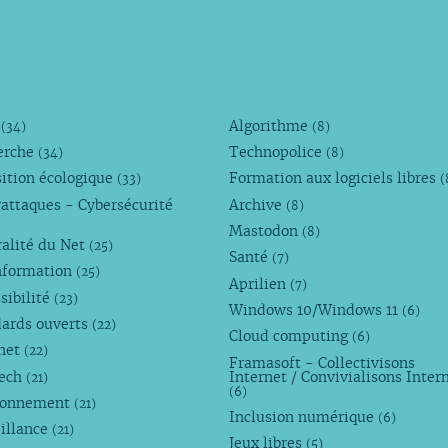
M
Algorithme
(34)
(8)
erche
Technopolice
(34)
(8)
ition écologique
Formation aux logiciels libres
(33)
(
attaques - Cybersécurité
Archive
(8)
Mastodon
(8)
alité du Net
(25)
Santé
(7)
nformation
(25)
Aprilien
(7)
sibilité
(23)
Windows 10/Windows 11
(6)
dards ouverts
(22)
Cloud computing
(6)
rnet
(22)
Framasoft - Collectivisons
Tech
Internet / Convivialisons Inter
(21)
(6)
ronnement
(21)
Inclusion numérique
(6)
illance
(21)
Jeux libres
(5)