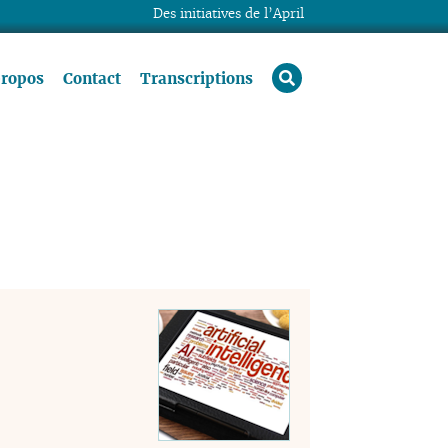
Des initiatives de l’April
rechercher
propos
Contact
Transcriptions