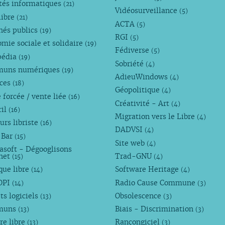
tés informatiques
(21)
Vidéosurveillance
(5)
libre
(21)
ACTA
(5)
hés publics
(19)
RGI
(5)
mie sociale et solidaire
(19)
Fédiverse
(5)
pédia
(19)
Sobriété
(4)
uns numériques
(19)
AdieuWindows
(4)
nces
(18)
Géopolitique
(4)
 forcée / vente liée
(16)
Créativité - Art
(4)
ril
(16)
Migration vers le Libre
(4)
urs libriste
(16)
DADVSI
(4)
 Bar
(15)
Site web
(4)
asoft - Dégooglisons
rnet
Trad-GNU
(15)
(4)
que libre
Software Heritage
(14)
(4)
OPI
Radio Cause Commune
(14)
(3)
ts logiciels
Obsolescence
(13)
(3)
muns
Biais - Discrimination
(13)
(3)
re libre
Rançongiciel
(13)
(3)