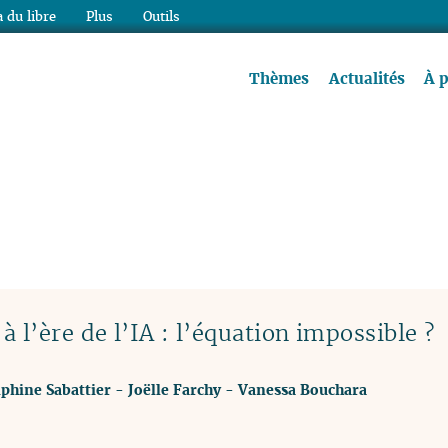
 du libre
Plus
Outils
re à lire !
Thèmes
Actualités
À 
 l’ère de l’IA : l’équation impossible ?
phine Sabattier
-
Joëlle Farchy
-
Vanessa Bouchara