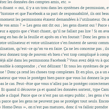
pérer les données des comptes amis, etc. »
disant « oui, il y a un trou dans les systèmes de permission, 
’histoire et que Facebook a sa part de responsabilité, ils ont b
un moment les permissions étaient demandées à l’utilisateur. On
e vos amis ? » Les gens ont dit oui ; les gens disent oui ! Parce
eur a appris que c’était chiant, qu’il ne fallait pas lire ! Si on a
ang en bas de la feuille et après on s’en foutait ! Donc les gens ne
tre utilisateur et votre utilisatrice s’en foutent de savoir comm
ilisation, qu’est-ce qu’on va en faire. Ça ne les concerne pas ; ils
 leur donnez trop de pouvoir eh bien c’est trop compliqué à compr
éjà allé dans les permissions Facebook ? Vous avez déjà vu à qu
ssible à comprendre ; c’est délirant ! Et tous les systèmes de p
e ! Donc ça rend les choses trop complexes. Et en plus, ça a un e
sateur que vous le protégez bien parce que vous lui donnez la pos
 pas le cas. Peut-être que vous n’allez pas le protéger correcteme
e. Et quand il découvre ça et quand les données sortent, type Ca
 a cliqué. Parce que ce n’est pas un enjeu public ; les gens s’en 
parce que les gens ne peuvent pas se protéger tout seuls. Encore 
 Homo Deus », on n’est pas matures, donc il va falloir prendre 