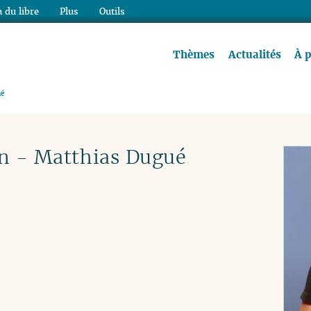
 du libre
Plus
Outils
re à lire !
Thèmes
Actualités
À 
ué
gn - Matthias Dugué