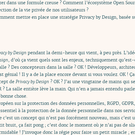
brer dans une formule creuse ? Comment l’écosystème Open Source
ction de la vie privée de nos utilisateurs ?
mment mettre en place une stratégie Privacy by Design, basée s
vacy by Design
pendant la demi-heure qui vient, à peu près. L’idé
esign
, d’où ça vient quels sont les enjeux, techniquement qu’est-
alle ? Des concepteurs dans la salle ? OK ! Développeurs, archit
st génial ! Il y a de la place encore devant si vous voulez. OK ! Ç
ncept de
Privacy by Design
? OK ? J’ai une vingtaine de mains qui se 
 La salle entière lève la main. Qui n’en a jamais entendu parle
e bonne chose.
uropéen sur la protection des données personnelles, RGPD, GDPR,
essentiel à la protection de la donnée personnelle dans nos servi
e c’est un concept qui n’est pas forcément nouveau, mais c’est
it bruit, ça fait pong ; c’est donc le moment où je n’ai pas de slid
formidable ! J’invoque donc la régie pour faire un petit miracle 