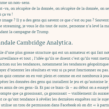
omme un non-sens.
ut-va, on récupère de la donnée, on récupère de la donnée, on se
 ça va !
te image ? Il y a des gens qui savent ce que c’est ou pas ? Souven
e le streaming, je vous le dis tout de suite, personne n’a levé la m
ndant la campagne de Trump.
candale Cambridge Analytica.
ale d’une plus grosse structure qui est un armateur et qui fait
urveillance et tout ; l’idée qu’ils se disent c’est qu’ils vont mett
diction sur les tendances, notamment les tendances géopolitiques,
r d’orienter les résultats et voir si ça peut fonctionner ou pas.
 un quiz comme on en voit plein et comme on est nombreux à jou
upérer les données des gens qui installent le jeu et qu’autorise le
s amis de ces gens-là. Et par ce biais-là – au début on a essay
 compte que ça grossissait, ça grossissait – visiblement ils aurai
st ce qu’ont tendance à révéler les dernières enquêtes sur le suje
ça utilise un trou de permission dans Facebook où on dit « à par