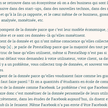
 se retrouve dans un écosystème où on a des business qui sont f
assive dans des start-ups, dans des nouvelles technos, dans des 
 et qu’à la fin ça rapporte, et le cœur même de ce business, gros
, analysée, monétisée, etc.
i pompent de la donnée parce que c’est leur modèle économique,
rière et ce sont ces données-là qu’elles monétisent.
ctent de la donnée et qui n’ont même conscience qu’elles collecten
Shop
[
1
]
; je parle de PrestaShop parce que la majorité des tout p
 truc de base qu’elles utilisent, même si PrestaShop n’est pas si p
ar défaut vous demandez à votre utilisateur, votre client, sa da
à il y a un problème, vous collectez trop de données, et souvent
es.
ent de la donnée parce qu’elles voudraient faire comme les gran
, il faut faire pareil ! Et on a quantités d’étudiants en école de 
mper de la donnée comme Facebook. Le problème c’est que Faceboo
taire donc c’est monétiser de la donnée personnelle de leurs utilis
ncrètement, dans les études de Facebook aujourd’hui, ils disent 
pub ils le feraient. Même Facebook n’a pas envie d’être Faceboo