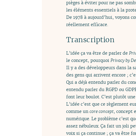
pièges à éviter pour ne pas som
les éléments essentiels à la prote
De 1978 à aujourd’hui, voyons co
réellement efficace.
Transcription
L’idée ça va être de parler de
Pri
le concept, pourquoi
Privacy by D
Il y a des développeurs dans la s
des gens qui arrivent encore ; c’e
Qui a déjà entendu parler du co
entendu parler du RGPD ou GDPR ?
font leur boulot. C’est plutôt un
L’idée c’est que ce règlement e
comme un
core concept
, concept 
numérique. Le problème c’est qu
assez nébuleux. Ça fait un joli pet
voix si ça continue ; ça va être 