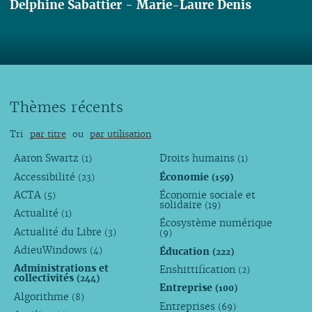
Delphine Sabattier
-
Marie-Laure Denis
Lire
Thèmes récents
Tri
par titre
ou
par utilisation
Aaron Swartz
Droits humains
(1)
(1)
Accessibilité
Économie
(23)
(159)
ACTA
Économie sociale et
(5)
solidaire
(19)
Actualité
(1)
Écosystème numérique
Actualité du Libre
(3)
(9)
AdieuWindows
Éducation
(4)
(222)
Administrations et
Enshittification
(2)
collectivités
(244)
Entreprise
(100)
Algorithme
(8)
Entreprises
(69)