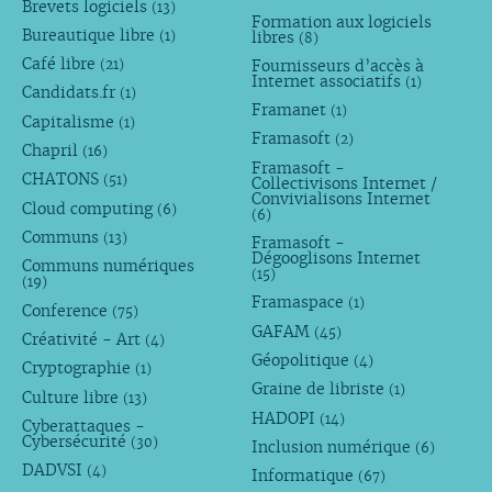
Brevets logiciels
(13)
Formation aux logiciels
Bureautique libre
libres
(1)
(8)
Café libre
Fournisseurs d’accès à
(21)
Internet associatifs
(1)
Candidats.fr
(1)
Framanet
(1)
Capitalisme
(1)
Framasoft
(2)
Chapril
(16)
Framasoft -
CHATONS
(51)
Collectivisons Internet /
Convivialisons Internet
Cloud computing
(6)
(6)
Communs
(13)
Framasoft -
Dégooglisons Internet
Communs numériques
(15)
(19)
Framaspace
(1)
Conference
(75)
GAFAM
(45)
Créativité - Art
(4)
Géopolitique
(4)
Cryptographie
(1)
Graine de libriste
(1)
Culture libre
(13)
HADOPI
(14)
Cyberattaques -
Cybersécurité
(30)
Inclusion numérique
(6)
DADVSI
(4)
Informatique
(67)