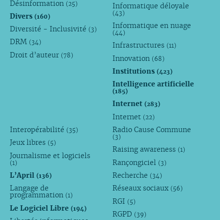
Désinformation
(25)
Informatique déloyale
(43)
Divers
(160)
Informatique en nuage
Diversité - Inclusivité
(3)
(44)
DRM
(34)
Infrastructures
(11)
Droit d’auteur
(78)
Innovation
(68)
Institutions
(423)
Intelligence artificielle
(185)
Internet
(283)
Internet
(22)
Interopérabilité
Radio Cause Commune
(35)
(3)
Jeux libres
(5)
Raising awareness
(1)
Journalisme et logiciels
Rançongiciel
(1)
(3)
L’April
Recherche
(136)
(34)
Langage de
Réseaux sociaux
(56)
programmation
(1)
RGI
(5)
Le Logiciel Libre
(194)
RGPD
(39)