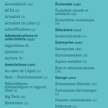
Accessibilité
Économie
(23)
(159)
ACTA
Économie sociale et
(5)
solidaire
(19)
Actualité
(1)
Écosystème numérique
Actualité du Libre
(3)
(9)
AdieuWindows
Éducation
(4)
(222)
Administrations et
Enshittification
(2)
collectivités
(244)
Entreprise
(100)
Algorithme
(8)
Entreprises
(69)
Aprilien
(7)
Environnement
(21)
Archive
(8)
Espace membre
(2)
Associations
(200)
État et administrations
Au cœur de l’April
(2)
(76)
Biais - Discrimination
Europe
(3)
(102)
Bibliothèques,
Évènements libristes
(12)
médiathèques et logiciel
libre
Facturation électronique
(1)
(1)
Big Tech
(21)
Fausses informations
(2)
Blockchain
(3)
Fédiverse
(5)