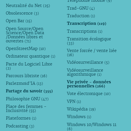
Téléphonie mobile
(9)
Neutralité du Net
(25)
Trad-GNU
(4)
Obsolescence
(3)
Traduction
(1)
Open Bar
(15)
Transcription
(119)
Open Source/Open
Transcriptions
(1)
Science/Open Data
/Données libres et
Transition écologique
ouvertes
(71)
(33)
OpenStreetMap
(10)
Vente forcée / vente liée
(16)
Ordinateur quantique
(1)
Vidéosurveillance
(5)
Pacte du Logiciel Libre
(2)
Vidéosurveillance
algorithmique
(1)
Parcours libriste
(16)
Vie privée - données
Parlezmoid’IA
(13)
personnelles
(266)
Partage du savoir
(355)
Vote électronique
(10)
Philosophie GNU
(47)
VPN
(1)
Place des femmes -
Wikipédia
(19)
Inclusivité
(55)
Windows
(1)
Plateformes
(1)
Windows 10/Windows 11
Podcasting
(3)
(6)