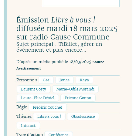
Émission
Libre à vous !
diffusée mardi 18 mars 2025
sur radio Cause Commune
Sujet principal : TiBillet, gérer un
événement et plus encore...
D’après un média publié le 18/03/2025
Source
Avertissement
Personne·s
Gee
Jonas
Kaya
Laurent Costy
Marie-Odile Morandi
Laure-Élise Déniel
Étienne Gonnu
Régie
Frédéric Couchet
Thèmes
Libre à vous !
Obsolescence
Internet
Type d’action
Conférence