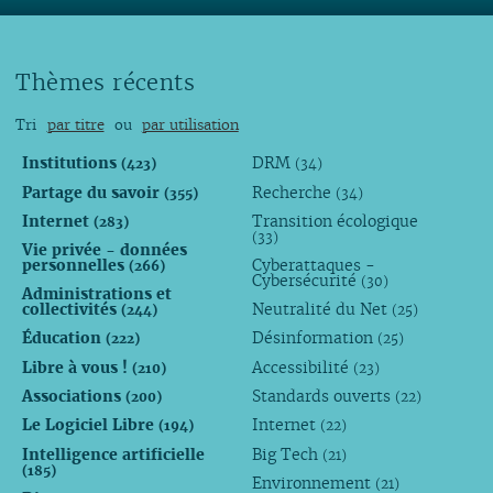
Thèmes récents
Tri
par titre
ou
par utilisation
Institutions
DRM
(423)
(34)
Partage du savoir
Recherche
(355)
(34)
Internet
Transition écologique
(283)
(33)
Vie privée - données
personnelles
Cyberattaques -
(266)
Cybersécurité
(30)
Administrations et
collectivités
Neutralité du Net
(244)
(25)
Éducation
Désinformation
(222)
(25)
Libre à vous !
Accessibilité
(210)
(23)
Associations
Standards ouverts
(200)
(22)
Le Logiciel Libre
Internet
(194)
(22)
Intelligence artificielle
Big Tech
(21)
(185)
Environnement
(21)