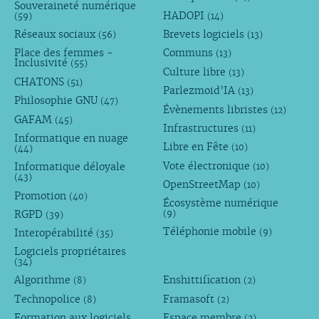
Souveraineté numérique
HADOPI
(59)
(14)
Réseaux sociaux
Brevets logiciels
(56)
(13)
Place des femmes -
Communs
(13)
Inclusivité
(55)
Culture libre
(13)
CHATONS
(51)
Parlezmoid’IA
(13)
Philosophie GNU
(47)
Évènements libristes
(12)
GAFAM
(45)
Infrastructures
(11)
Informatique en nuage
Libre en Fête
(10)
(44)
Vote électronique
Informatique déloyale
(10)
(43)
OpenStreetMap
(10)
Promotion
(40)
Écosystème numérique
RGPD
(9)
(39)
Téléphonie mobile
Interopérabilité
(9)
(35)
Logiciels propriétaires
(34)
Algorithme
Enshittification
(8)
(2)
Technopolice
Framasoft
(8)
(2)
Formation aux logiciels
Espace membre
(2)