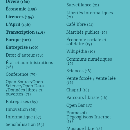
Divers
(160)
Surveillance
(21)
Économie
(159)
Libertés informatiques
Licences
(154)
(21)
L’April
Café libre
(136)
(21)
Transcription
Marchés publics
(119)
(19)
Europe
Économie sociale et
(102)
solidaire
(19)
Entreprise
(100)
Wikipédia
(19)
Droit d’auteur
(78)
Communs numériques
État et administrations
(19)
(76)
Sciences
(18)
Conference
(75)
Vente forcée / vente liée
Open Source/Open
(16)
Science/Open Data
/Données libres et
Chapril
(16)
ouvertes
(71)
Parcours libriste
(16)
Entreprises
(69)
Open Bar
(15)
Innovation
(68)
Framasoft -
Informatique
Dégooglisons Internet
(67)
(15)
Sensibilisation
(65)
Musique libre
(14)