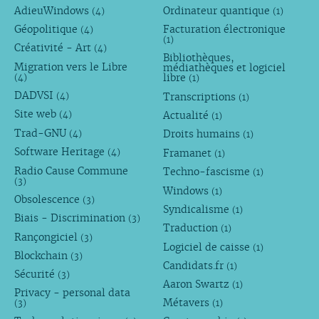
AdieuWindows
Ordinateur quantique
(4)
(1)
Géopolitique
Facturation électronique
(4)
(1)
Créativité - Art
(4)
Bibliothèques,
Migration vers le Libre
médiathèques et logiciel
libre
(4)
(1)
DADVSI
Transcriptions
(4)
(1)
Site web
Actualité
(4)
(1)
Trad-GNU
Droits humains
(4)
(1)
Software Heritage
Framanet
(4)
(1)
Radio Cause Commune
Techno-fascisme
(1)
(3)
Windows
(1)
Obsolescence
(3)
Syndicalisme
(1)
Biais - Discrimination
(3)
Traduction
(1)
Rançongiciel
(3)
Logiciel de caisse
(1)
Blockchain
(3)
Candidats.fr
(1)
Sécurité
(3)
Aaron Swartz
(1)
Privacy - personal data
Métavers
(3)
(1)