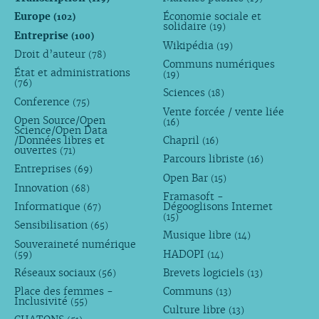
Europe
Économie sociale et
(102)
solidaire
(19)
Entreprise
(100)
Wikipédia
(19)
Droit d’auteur
(78)
Communs numériques
État et administrations
(19)
(76)
Sciences
(18)
Conference
(75)
Vente forcée / vente liée
Open Source/Open
(16)
Science/Open Data
/Données libres et
Chapril
(16)
ouvertes
(71)
Parcours libriste
(16)
Entreprises
(69)
Open Bar
(15)
Innovation
(68)
Framasoft -
Informatique
Dégooglisons Internet
(67)
(15)
Sensibilisation
(65)
Musique libre
(14)
Souveraineté numérique
HADOPI
(59)
(14)
Réseaux sociaux
Brevets logiciels
(56)
(13)
Place des femmes -
Communs
(13)
Inclusivité
(55)
Culture libre
(13)