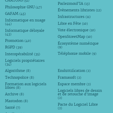
CHATONS
(51)
Parlezmoid’IA
(13)
Philosophie GNU
(47)
Évènements libristes
(12)
GAFAM
(45)
Infrastructures
(11)
Informatique en nuage
Libre en Fête
(10)
(44)
Vote électronique
Informatique déloyale
(10)
(43)
OpenStreetMap
(10)
Promotion
(40)
Écosystème numérique
RGPD
(9)
(39)
Téléphonie mobile
Interopérabilité
(9)
(35)
Logiciels propriétaires
(34)
Algorithme
Enshittification
(8)
(2)
Technopolice
Framasoft
(8)
(2)
Formation aux logiciels
Espace membre
(2)
libres
(8)
Logiciels libres de dessin
Archive
et de retouche d’image
(8)
(2)
Mastodon
(8)
Pacte du Logiciel Libre
Santé
(7)
(2)