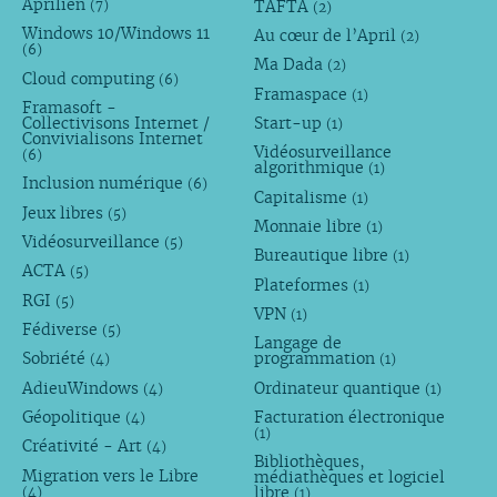
Aprilien
TAFTA
(7)
(2)
Windows 10/Windows 11
Au cœur de l’April
(2)
(6)
Ma Dada
(2)
Cloud computing
(6)
Framaspace
(1)
Framasoft -
Collectivisons Internet /
Start-up
(1)
Convivialisons Internet
Vidéosurveillance
(6)
algorithmique
(1)
Inclusion numérique
(6)
Capitalisme
(1)
Jeux libres
(5)
Monnaie libre
(1)
Vidéosurveillance
(5)
Bureautique libre
(1)
ACTA
(5)
Plateformes
(1)
RGI
(5)
VPN
(1)
Fédiverse
(5)
Langage de
Sobriété
programmation
(4)
(1)
AdieuWindows
Ordinateur quantique
(4)
(1)
Géopolitique
Facturation électronique
(4)
(1)
Créativité - Art
(4)
Bibliothèques,
Migration vers le Libre
médiathèques et logiciel
libre
(4)
(1)