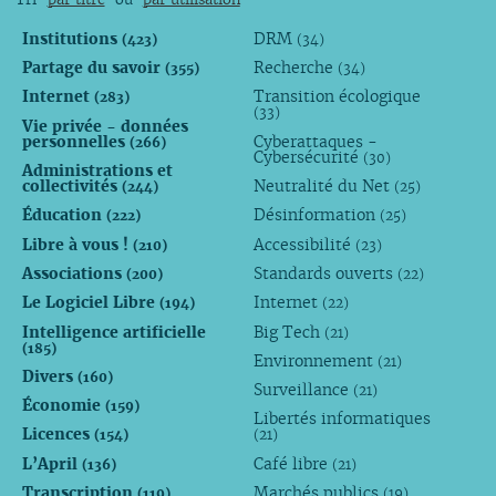
Institutions
DRM
(423)
(34)
Partage du savoir
Recherche
(355)
(34)
Internet
Transition écologique
(283)
(33)
Vie privée - données
personnelles
Cyberattaques -
(266)
Cybersécurité
(30)
Administrations et
collectivités
Neutralité du Net
(244)
(25)
Éducation
Désinformation
(222)
(25)
Libre à vous !
Accessibilité
(210)
(23)
Associations
Standards ouverts
(200)
(22)
Le Logiciel Libre
Internet
(194)
(22)
Intelligence artificielle
Big Tech
(21)
(185)
Environnement
(21)
Divers
(160)
Surveillance
(21)
Économie
(159)
Libertés informatiques
Licences
(154)
(21)
L’April
Café libre
(136)
(21)
Transcription
Marchés publics
(119)
(19)