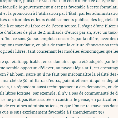
entreprendre, puisque l’État ferait un choix d’emblée de type de 
ur laquelle le gouvernement n’est pas favorable à cette formulatio
et la promotion à l’utilisation par l’État, par les administratio
vités territoriales et leurs établissements publics, des logiciels l
ble à ce sujet du Libre et de l’open source. Il s’agit d’une filiè
re d’affaires de plus de 4 milliards d’euros par an, avec un taux
rd’hui ce sont 50 000 emplois concernés par la filière, avec des
ampions mondiaux, en plus de toute la culture d’innovation tec
logiciels libres, tant concernant les modèles économiques que le
ire qui était applicable, en ce domaine, qui a été adoptée par l
l me semble opportun d’élever, au niveau législatif, cet encoura
loin ? Eh bien, parce qu’il ne faut pas méconnaître la réalité des
 un marché de 50 milliards d’euros, potentiellement, qui se dépl
giciels, ils répondent aussi techniquement à des demandes, ou de
iels libres lorsque, par exemple, il n’y a pas de communauté de 
ce ne peut pas être assurée en continu. Je pense, en particulier, 
in de certaines administrations, et que l’on ne retrouve pas dan
is que je suis extrêmement favorable à l’amendement 393.