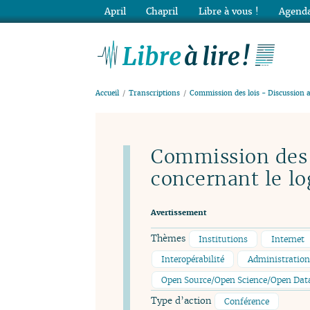
April
Chapril
Libre à vous !
Agenda
Lib
Accueil
Transcriptions
Commission des lois - Discussion a
Commission des 
concernant le log
Avertissement
Thèmes
Institutions
Internet
Interopérabilité
Administrations
Open Source/Open Science/Open Data 
Type d’action
Conférence