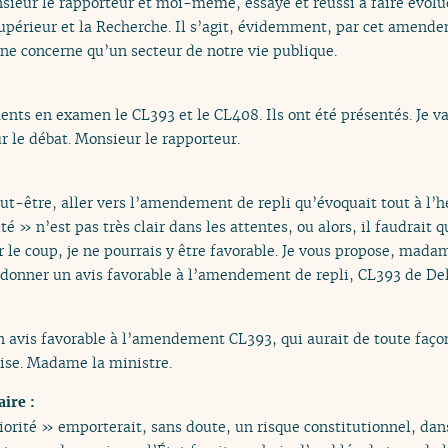
ieur le rapporteur et moi-même, essayé et réussi à faire évoluer
périeur et la Recherche. Il s’agit, évidemment, par cet amende
 ne concerne qu’un secteur de notre vie publique.
s en examen le CL393 et le CL408. Ils ont été présentés. Je va
r le débat. Monsieur le rapporteur.
eut-être, aller vers l’amendement de repli qu’évoquait tout à l’
é » n’est pas très clair dans les attentes, ou alors, il faudrait q
r le coup, je ne pourrais y être favorable. Je vous propose, madam
onner un avis favorable à l’amendement de repli, CL393 de Del
avis favorable à l’amendement CL393, qui aurait de toute façon, 
cise. Madame la ministre.
ire :
orité » emporterait, sans doute, un risque constitutionnel, dans