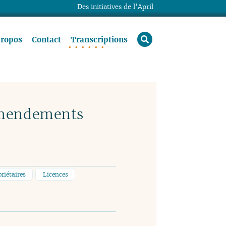
Des initiatives de l’April
rechercher
propos
Contact
Transcriptions
 amendements
priétaires
Licences