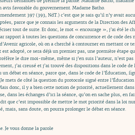
plusieurs demandes de prendre la parole. Madame Batho, madam
n avis favorable du gouvernement. Madame Batho.
amendement 397 (393, NdT.) c’est que je sais qu’il n’y avait auc
optées, parce que je connais les arguments de la Direction des A
réciser tout de suite. Et donc, le mot « encourage », j’ai été le c
 rapport à toutes les questions de concurrence et de code des m
oi d’Avenir agricole, où on a cherché à contourner en mettant ce 
 est adopté, ce sera déjà un premier pas, une première étape q
e préfère le dire moi-même, même si j’en suis l’auteur, n’est pas 
ent, j’ai creusé et j’ai trouvé des dispositions dans le code de 
 un débat en séance, parce que, dans le code de l’Éducation, fig
». Je mets de côté la question du protocole signé entre l’Éducatio
ais donc, il y a bien cette notion de priorité, actuellement dans 
ense, dans les échanges d’ici la séance, qu’on en sache plus, en fa
dit que c’est impossible de mettre le mot priorité dans la loi n
, mais, sans doute, on pourra prolonger le débat en séance.
. Je vous donne la parole