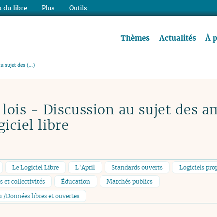
 du libre
Plus
Outils
re à lire !
Thèmes
Actualités
À 
u sujet des (…)
lois - Discussion au sujet des
iciel libre
Le Logiciel Libre
L’April
Standards ouverts
Logiciels pro
 et collectivités
Éducation
Marchés publics
/Données libres et ouvertes