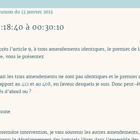
éunion du 13 janvier 2015
0:18:40 à 00:30:10
près l’article 9, à trois amendements identiques, le premier de 
e, vous le présentez.
ait les trois amendements ne sont pas identiques et le premier d
rapport au
412
et au
408
, en faveur desquels je suis. Donc peut-ê
és d’abord ou ?
mune.
emière intervention, je vais soutenir les autres amendements, 
enir le développement des logiciels libres dans l’ensemble des s