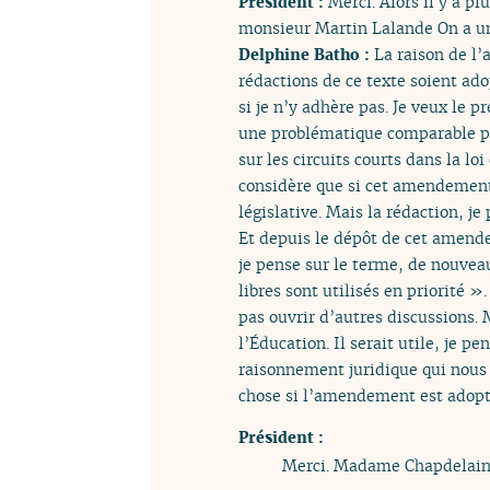
Président :
Merci. Alors il y a 
monsieur Martin Lalande On a u
Delphine Batho :
La raison de l’
rédactions de ce texte soient ad
si je n’y adhère pas. Je veux le p
une problématique comparable par
sur les circuits courts dans la l
considère que si cet amendement
législative. Mais la rédaction, j
Et depuis le dépôt de cet amendem
je pense sur le terme, de nouveau
libres sont utilisés en priorité 
pas ouvrir d’autres discussions. M
l’Éducation. Il serait utile, je p
raisonnement juridique qui nous 
chose si l’amendement est adopté
Président :
Merci. Madame Chapdelaine