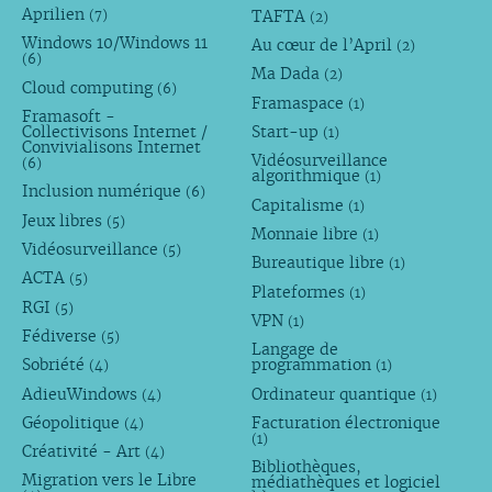
Aprilien
TAFTA
(7)
(2)
Windows 10/Windows 11
Au cœur de l’April
(2)
(6)
Ma Dada
(2)
Cloud computing
(6)
Framaspace
(1)
Framasoft -
Collectivisons Internet /
Start-up
(1)
Convivialisons Internet
Vidéosurveillance
(6)
algorithmique
(1)
Inclusion numérique
(6)
Capitalisme
(1)
Jeux libres
(5)
Monnaie libre
(1)
Vidéosurveillance
(5)
Bureautique libre
(1)
ACTA
(5)
Plateformes
(1)
RGI
(5)
VPN
(1)
Fédiverse
(5)
Langage de
Sobriété
programmation
(4)
(1)
AdieuWindows
Ordinateur quantique
(4)
(1)
Géopolitique
Facturation électronique
(4)
(1)
Créativité - Art
(4)
Bibliothèques,
Migration vers le Libre
médiathèques et logiciel