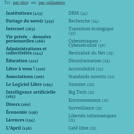
Tri
par titre
ou
par utilisation
Institutions
DRM
(423)
(34)
Partage du savoir
Recherche
(355)
(34)
Internet
Transition écologique
(283)
(33)
Vie privée - données
personnelles
Cyberattaques -
(266)
Cybersécurité
(30)
Administrations et
collectivités
Neutralité du Net
(244)
(25)
Éducation
Désinformation
(222)
(25)
Libre à vous !
Accessibilité
(210)
(23)
Associations
Standards ouverts
(200)
(22)
Le Logiciel Libre
Internet
(194)
(22)
Intelligence artificielle
Big Tech
(21)
(185)
Environnement
(21)
Divers
(160)
Surveillance
(21)
Économie
(159)
Libertés informatiques
Licences
(154)
(21)
L’April
Café libre
(136)
(21)