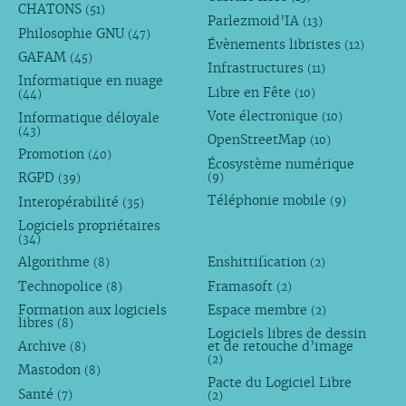
CHATONS
(51)
Parlezmoid’IA
(13)
Philosophie GNU
(47)
Évènements libristes
(12)
GAFAM
(45)
Infrastructures
(11)
Informatique en nuage
Libre en Fête
(10)
(44)
Vote électronique
Informatique déloyale
(10)
(43)
OpenStreetMap
(10)
Promotion
(40)
Écosystème numérique
RGPD
(9)
(39)
Téléphonie mobile
Interopérabilité
(9)
(35)
Logiciels propriétaires
(34)
Algorithme
Enshittification
(8)
(2)
Technopolice
Framasoft
(8)
(2)
Formation aux logiciels
Espace membre
(2)
libres
(8)
Logiciels libres de dessin
Archive
et de retouche d’image
(8)
(2)
Mastodon
(8)
Pacte du Logiciel Libre
Santé
(7)
(2)