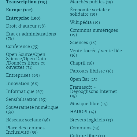
Transcription
Marchés publics
(119)
(19)
Europe
Économie sociale et
(102)
solidaire
(19)
Entreprise
(100)
Wikipédia
(19)
Droit d’auteur
(78)
Communs numériques
État et administrations
(19)
(76)
Sciences
(18)
Conference
(75)
Vente forcée / vente liée
Open Source/Open
(16)
Science/Open Data
/Données libres et
Chapril
(16)
ouvertes
(71)
Parcours libriste
(16)
Entreprises
(69)
Open Bar
(15)
Innovation
(68)
Framasoft -
Informatique
Dégooglisons Internet
(67)
(15)
Sensibilisation
(65)
Musique libre
(14)
Souveraineté numérique
HADOPI
(59)
(14)
Réseaux sociaux
Brevets logiciels
(56)
(13)
Place des femmes -
Communs
(13)
Inclusivité
(55)
Culture libre
(13)