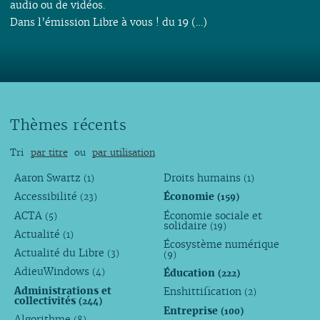
audio ou de vidéos.
Dans l’émission Libre à vous ! du 19 (…)
Thèmes récents
Tri
par titre
ou
par utilisation
Aaron Swartz
Droits humains
(1)
(1)
Accessibilité
Économie
(23)
(159)
ACTA
Économie sociale et
(5)
solidaire
(19)
Actualité
(1)
Écosystème numérique
Actualité du Libre
(3)
(9)
AdieuWindows
Éducation
(4)
(222)
Administrations et
Enshittification
(2)
collectivités
(244)
Entreprise
(100)
Algorithme
(8)