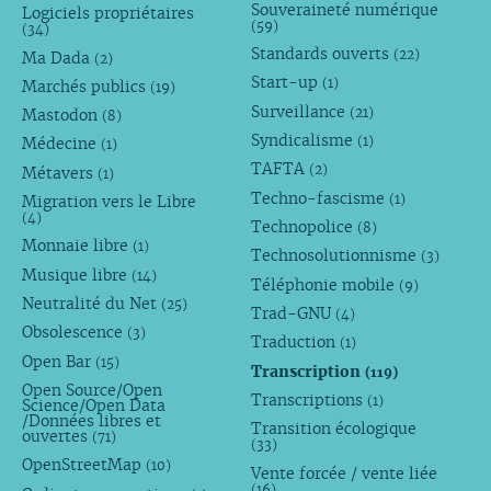
Souveraineté numérique
Logiciels propriétaires
(59)
(34)
Standards ouverts
(22)
Ma Dada
(2)
Start-up
(1)
Marchés publics
(19)
Surveillance
(21)
Mastodon
(8)
Syndicalisme
(1)
Médecine
(1)
TAFTA
(2)
Métavers
(1)
Techno-fascisme
(1)
Migration vers le Libre
(4)
Technopolice
(8)
Monnaie libre
(1)
Technosolutionnisme
(3)
Musique libre
(14)
Téléphonie mobile
(9)
Neutralité du Net
(25)
Trad-GNU
(4)
Obsolescence
(3)
Traduction
(1)
Open Bar
(15)
Transcription
(119)
Open Source/Open
Transcriptions
(1)
Science/Open Data
/Données libres et
Transition écologique
ouvertes
(71)
(33)
OpenStreetMap
(10)
Vente forcée / vente liée
(16)