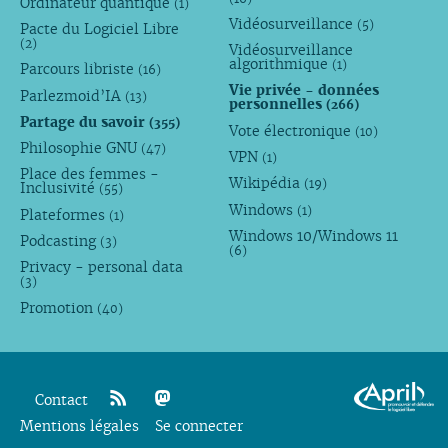
Ordinateur quantique
(1)
Vidéosurveillance
(5)
Pacte du Logiciel Libre
(2)
Vidéosurveillance
algorithmique
(1)
Parcours libriste
(16)
Vie privée - données
Parlezmoid’IA
(13)
personnelles
(266)
Partage du savoir
(355)
Vote électronique
(10)
Philosophie GNU
(47)
VPN
(1)
Place des femmes -
Wikipédia
(19)
Inclusivité
(55)
Windows
(1)
Plateformes
(1)
Windows 10/Windows 11
Podcasting
(3)
(6)
Privacy - personal data
(3)
Promotion
(40)
Contact
Mentions légales
rss
mastodon
Se connecter