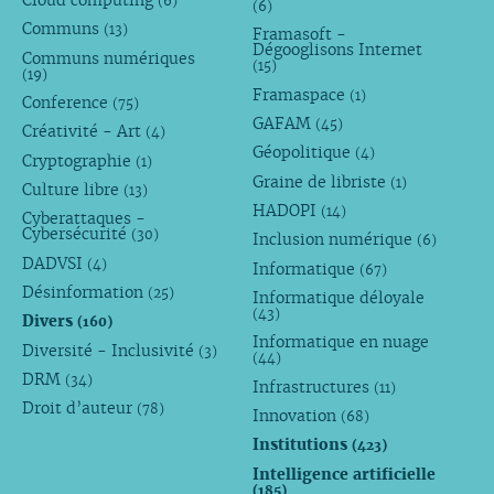
Cloud computing
(6)
(6)
Communs
(13)
Framasoft -
Dégooglisons Internet
Communs numériques
(15)
(19)
Framaspace
(1)
Conference
(75)
GAFAM
(45)
Créativité - Art
(4)
Géopolitique
(4)
Cryptographie
(1)
Graine de libriste
(1)
Culture libre
(13)
HADOPI
(14)
Cyberattaques -
Cybersécurité
(30)
Inclusion numérique
(6)
DADVSI
(4)
Informatique
(67)
Désinformation
(25)
Informatique déloyale
(43)
Divers
(160)
Informatique en nuage
Diversité - Inclusivité
(3)
(44)
DRM
(34)
Infrastructures
(11)
Droit d’auteur
(78)
Innovation
(68)
Institutions
(423)
Intelligence artificielle
(185)