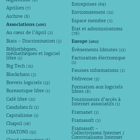
Entreprises
(69)
Aprilien
(7)
Environnement
(21)
Archive
(8)
Espace membre
(2)
Associations
(200)
État et administrations
Au cœur de l’April
(2)
(76)
Biais - Discrimination
Europe
(3)
(102)
Bibliothèques,
Évènements libristes
(12)
médiathèques et logiciel
libre
Facturation électronique
(1)
(1)
Big Tech
(21)
Fausses informations
(2)
Blockchain
(3)
Fédiverse
(5)
Brevets logiciels
(13)
Formation aux logiciels
Bureautique libre
libres
(1)
(8)
Café libre
Fournisseurs d’accès à
(21)
Internet associatifs
(1)
Candidats.fr
(1)
Framanet
(1)
Capitalisme
(1)
Framasoft
(2)
Chapril
(16)
Framasoft -
CHATONS
(51)
Collectivisons Internet /
Convivialisons Internet