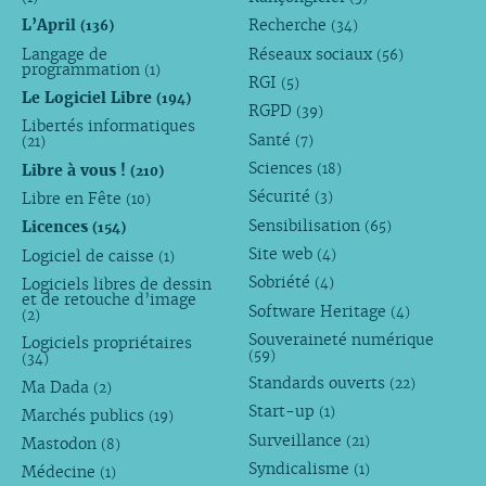
L’April
Recherche
(136)
(34)
Langage de
Réseaux sociaux
(56)
programmation
(1)
RGI
(5)
Le Logiciel Libre
(194)
RGPD
(39)
Libertés informatiques
Santé
(7)
(21)
Sciences
Libre à vous !
(18)
(210)
Sécurité
Libre en Fête
(3)
(10)
Sensibilisation
Licences
(65)
(154)
Site web
Logiciel de caisse
(4)
(1)
Sobriété
Logiciels libres de dessin
(4)
et de retouche d’image
Software Heritage
(4)
(2)
Souveraineté numérique
Logiciels propriétaires
(59)
(34)
Standards ouverts
(22)
Ma Dada
(2)
Start-up
(1)
Marchés publics
(19)
Surveillance
(21)
Mastodon
(8)
Syndicalisme
(1)
Médecine
(1)