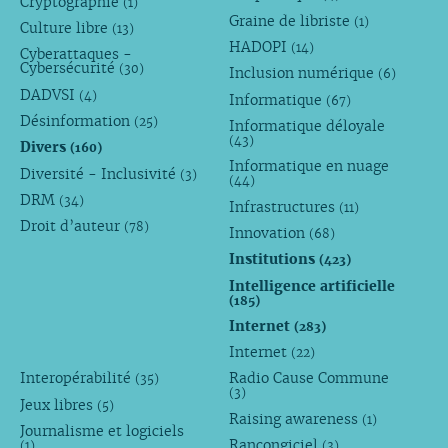
Cryptographie
(1)
Graine de libriste
(1)
Culture libre
(13)
HADOPI
(14)
Cyberattaques -
Cybersécurité
(30)
Inclusion numérique
(6)
DADVSI
(4)
Informatique
(67)
Désinformation
(25)
Informatique déloyale
(43)
Divers
(160)
Informatique en nuage
Diversité - Inclusivité
(3)
(44)
DRM
(34)
Infrastructures
(11)
Droit d’auteur
(78)
Innovation
(68)
Institutions
(423)
Intelligence artificielle
(185)
Internet
(283)
Internet
(22)
Interopérabilité
Radio Cause Commune
(35)
(3)
Jeux libres
(5)
Raising awareness
(1)
Journalisme et logiciels
Rançongiciel
(1)
(3)