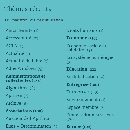
Thèmes récents
Tri
par titre
ou
par utilisation
Aaron Swartz
Droits humains
(1)
(1)
Accessibilité
Économie
(23)
(159)
ACTA
Économie sociale et
(5)
solidaire
(19)
Actualité
(1)
Écosystème numérique
Actualité du Libre
(3)
(9)
AdieuWindows
Éducation
(4)
(222)
Administrations et
Enshittification
(2)
collectivités
(244)
Entreprise
(100)
Algorithme
(8)
Entreprises
(69)
Aprilien
(7)
Environnement
(21)
Archive
(8)
Espace membre
(2)
Associations
(200)
État et administrations
Au cœur de l’April
(2)
(76)
Biais - Discrimination
Europe
(3)
(102)