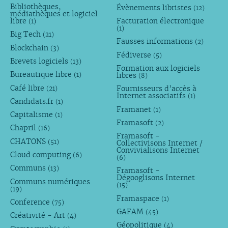
Bibliothèques,
Évènements libristes
(12)
médiathèques et logiciel
libre
Facturation électronique
(1)
(1)
Big Tech
(21)
Fausses informations
(2)
Blockchain
(3)
Fédiverse
(5)
Brevets logiciels
(13)
Formation aux logiciels
Bureautique libre
libres
(1)
(8)
Café libre
Fournisseurs d’accès à
(21)
Internet associatifs
(1)
Candidats.fr
(1)
Framanet
(1)
Capitalisme
(1)
Framasoft
(2)
Chapril
(16)
Framasoft -
CHATONS
(51)
Collectivisons Internet /
Convivialisons Internet
Cloud computing
(6)
(6)
Communs
(13)
Framasoft -
Dégooglisons Internet
Communs numériques
(15)
(19)
Framaspace
(1)
Conference
(75)
GAFAM
(45)
Créativité - Art
(4)
Géopolitique
(4)