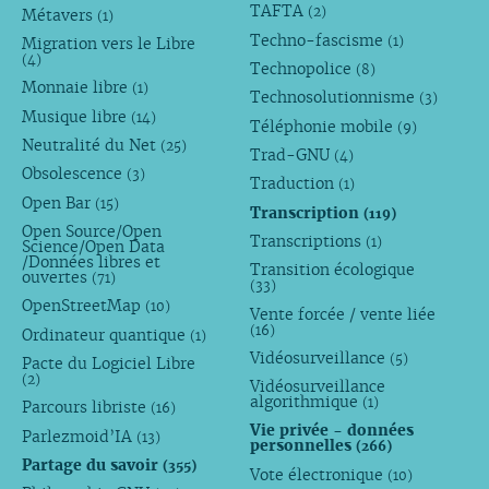
TAFTA
(2)
Métavers
(1)
Techno-fascisme
(1)
Migration vers le Libre
(4)
Technopolice
(8)
Monnaie libre
(1)
Technosolutionnisme
(3)
Musique libre
(14)
Téléphonie mobile
(9)
Neutralité du Net
(25)
Trad-GNU
(4)
Obsolescence
(3)
Traduction
(1)
Open Bar
(15)
Transcription
(119)
Open Source/Open
Transcriptions
(1)
Science/Open Data
/Données libres et
Transition écologique
ouvertes
(71)
(33)
OpenStreetMap
(10)
Vente forcée / vente liée
(16)
Ordinateur quantique
(1)
Vidéosurveillance
(5)
Pacte du Logiciel Libre
(2)
Vidéosurveillance
algorithmique
(1)
Parcours libriste
(16)
Vie privée - données
Parlezmoid’IA
(13)
personnelles
(266)
Partage du savoir
(355)
Vote électronique
(10)