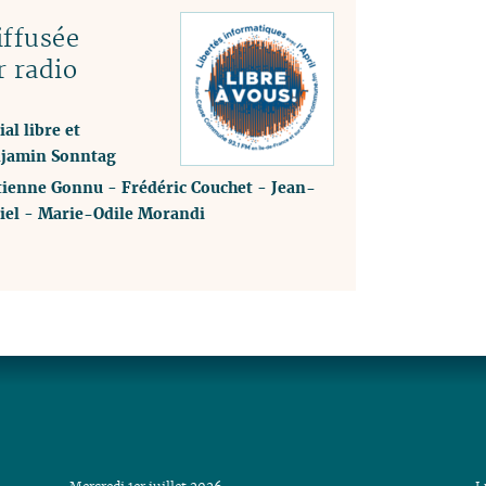
ffusée
r radio
al libre et
enjamin Sonntag
tienne Gonnu
-
Frédéric Couchet
-
Jean-
iel
-
Marie-Odile Morandi