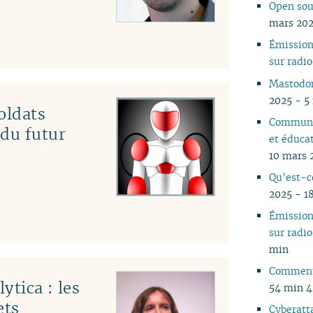
Open sou
05
mars 202
04
Émissio
03
sur rad
02
01
Mastodon
2025 - 5
oldats
Communs
 du futur
et éduca
10 mars 
Qu’est-c
2025 - 1
Émissio
sur rad
min
Comment 
ytica : les
54 min 
ets
Cyberatta