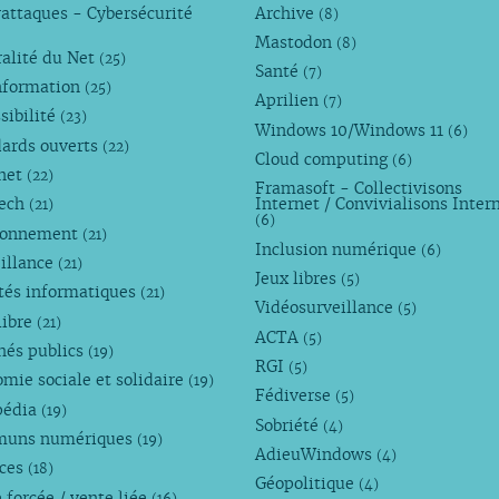
attaques - Cybersécurité
Archive
(8)
Mastodon
(8)
alité du Net
(25)
Santé
(7)
nformation
(25)
Aprilien
(7)
sibilité
(23)
Windows 10/Windows 11
(6)
dards ouverts
(22)
Cloud computing
(6)
rnet
(22)
Framasoft - Collectivisons
Tech
Internet / Convivialisons Inter
(21)
(6)
ronnement
(21)
Inclusion numérique
(6)
illance
(21)
Jeux libres
(5)
tés informatiques
(21)
Vidéosurveillance
(5)
libre
(21)
ACTA
(5)
hés publics
(19)
RGI
(5)
mie sociale et solidaire
(19)
Fédiverse
(5)
pédia
(19)
Sobriété
(4)
uns numériques
(19)
AdieuWindows
(4)
nces
(18)
Géopolitique
(4)
 forcée / vente liée
(16)