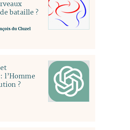
erveaux
e bataille ?
nçois du Cluzel
et
le : l’Homme
ution ?