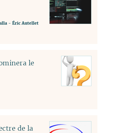
lla
-
Éric Autellet
ominera le
ectre de la