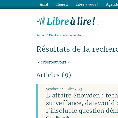
April
Chapril
Libre à vous !
Agenda
Lib
Accueil
Résultats de la recherche
Résultats de la recher
« cyberpouvoirs »
Articles (9)
Vendredi 14 juillet 2023
L’affaire Snowden : tec
surveillance, dataworld 
l’insoluble question dé
CyberPouvoirs