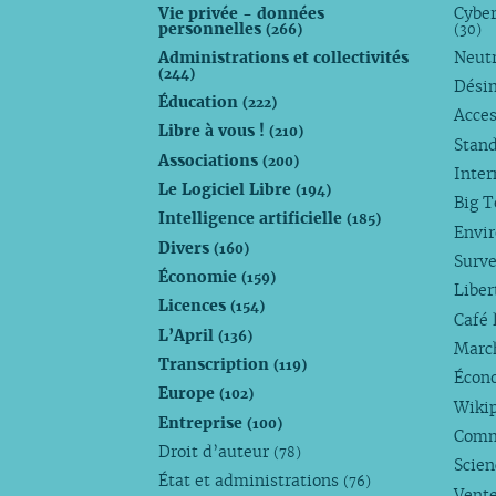
Vie privée - données
Cyber
personnelles
(266)
(30)
Administrations et collectivités
Neutr
(244)
Dési
Éducation
(222)
Acces
Libre à vous !
(210)
Stan
Associations
(200)
Inte
Le Logiciel Libre
(194)
Big 
Intelligence artificielle
(185)
Envi
Divers
(160)
Surve
Économie
(159)
Liber
Licences
(154)
Café 
L’April
(136)
Marc
Transcription
(119)
Écono
Europe
(102)
Wiki
Entreprise
(100)
Comm
Droit d’auteur
(78)
Scie
État et administrations
(76)
Vente