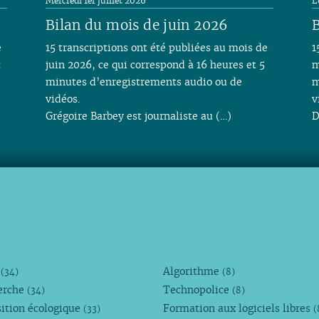
Mercredi 1er juillet 2026
L
Bilan du mois de juin 2026
B
e
15 transcriptions ont été publiées au mois de
1
t
juin 2026, ce qui correspond à 16 heures et 5
m
minutes d’enregistrements audio ou de
m
vidéos.
v
Grégoire Barbey est journaliste au (…)
D
M
Algorithme
(34)
(8)
erche
Technopolice
(34)
(8)
ition écologique
Formation aux logiciels libres
(33)
(