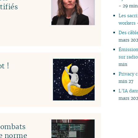
tifiés
- 29 min
Les sacri
workers
Des câble
mars 202
Émissio
sur rad
t !
min
Privacy
min 27
L’IA dans
mars 202
 combats
le norme