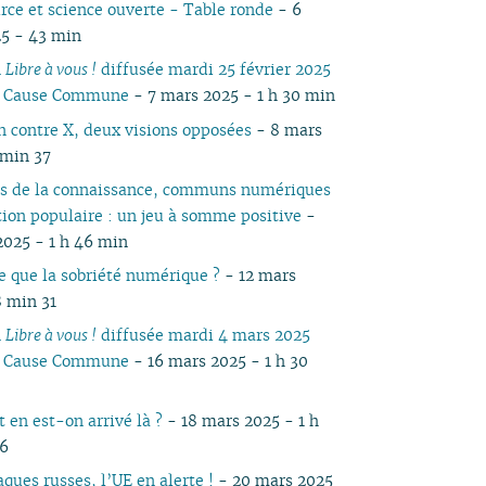
rce et science ouverte - Table ronde
- 6
05
04
05
04
04
04
04
03
04
05
04
05
04
5 - 43 min
04
03
04
03
03
03
03
01
03
04
03
04
03
n
Libre à vous !
diffusée mardi 25 février 2025
03
02
03
02
02
02
02
02
03
02
03
02
io Cause Commune
- 7 mars 2025 - 1 h 30 min
02
01
02
01
01
01
01
01
02
01
01
01
 contre X, deux visions opposées
- 8 mars
 min 37
 de la connaissance, communs numériques
tion populaire : un jeu à somme positive
-
2025 - 1 h 46 min
e que la sobriété numérique ?
- 12 mars
8 min 31
n
Libre à vous !
diffusée mardi 4 mars 2025
io Cause Commune
- 16 mars 2025 - 1 h 30
en est-on arrivé là ?
- 18 mars 2025 - 1 h
46
ques russes, l’UE en alerte !
- 20 mars 2025