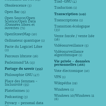
Trad-GNU
(4)
Obsolescence
(3)
Traduction
(1)
Open Bar
(15)
Transcription
(119)
Open Source/Open
Transcriptions
(1)
Science/Open Data
/Données libres et
Transition écologique
ouvertes
(71)
(33)
OpenStreetMap
(10)
Vente forcée / vente liée
(16)
Ordinateur quantique
(1)
Vidéosurveillance
(5)
Pacte du Logiciel Libre
(2)
Vidéosurveillance
algorithmique
(1)
Parcours libriste
(16)
Vie privée - données
Parlezmoid’IA
(13)
personnelles
(266)
Partage du savoir
(355)
Vote électronique
(10)
Philosophie GNU
(47)
VPN
(1)
Place des femmes -
Wikipédia
(19)
Inclusivité
(55)
Windows
(1)
Plateformes
(1)
Windows 10/Windows 11
Podcasting
(3)
(6)
Privacy - personal data