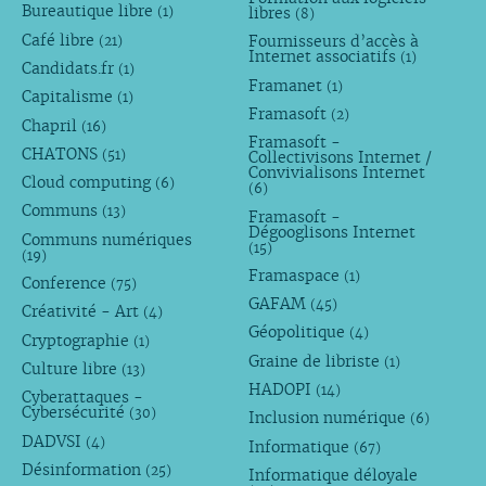
Bureautique libre
libres
(1)
(8)
Café libre
Fournisseurs d’accès à
(21)
Internet associatifs
(1)
Candidats.fr
(1)
Framanet
(1)
Capitalisme
(1)
Framasoft
(2)
Chapril
(16)
Framasoft -
CHATONS
(51)
Collectivisons Internet /
Convivialisons Internet
Cloud computing
(6)
(6)
Communs
(13)
Framasoft -
Dégooglisons Internet
Communs numériques
(15)
(19)
Framaspace
(1)
Conference
(75)
GAFAM
(45)
Créativité - Art
(4)
Géopolitique
(4)
Cryptographie
(1)
Graine de libriste
(1)
Culture libre
(13)
HADOPI
(14)
Cyberattaques -
Cybersécurité
(30)
Inclusion numérique
(6)
DADVSI
(4)
Informatique
(67)
Désinformation
(25)
Informatique déloyale