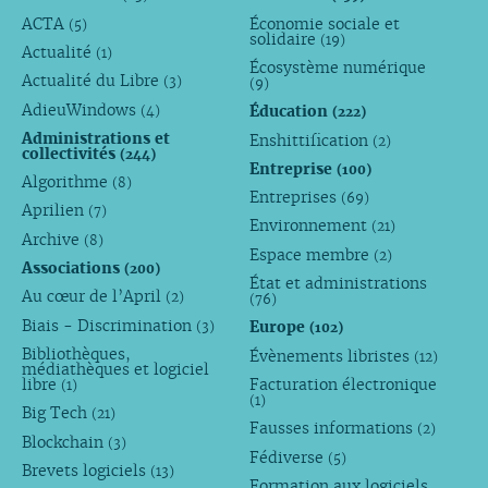
ACTA
Économie sociale et
(5)
solidaire
(19)
Actualité
(1)
Écosystème numérique
Actualité du Libre
(3)
(9)
AdieuWindows
Éducation
(4)
(222)
Administrations et
Enshittification
(2)
collectivités
(244)
Entreprise
(100)
Algorithme
(8)
Entreprises
(69)
Aprilien
(7)
Environnement
(21)
Archive
(8)
Espace membre
(2)
Associations
(200)
État et administrations
Au cœur de l’April
(2)
(76)
Biais - Discrimination
Europe
(3)
(102)
Bibliothèques,
Évènements libristes
(12)
médiathèques et logiciel
libre
Facturation électronique
(1)
(1)
Big Tech
(21)
Fausses informations
(2)
Blockchain
(3)
Fédiverse
(5)
Brevets logiciels
(13)
Formation aux logiciels