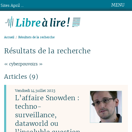
MENU
Sites April ...
Libre à lire !
Accueil
Résultats de la recherche
Résultats de la recherche
« cyberpouvoirs »
Articles (9)
Vendredi 14 juillet 2023
L’affaire Snowden :
techno-
surveillance,
dataworld ou
l’insoluble question