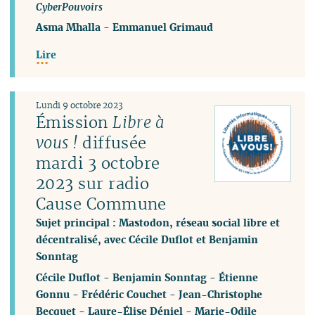
CyberPouvoirs
Asma Mhalla
-
Emmanuel Grimaud
Lire
Lundi 9 octobre 2023
Émission
Libre à
vous !
diffusée
mardi 3 octobre
2023 sur radio
Cause Commune
Sujet principal : Mastodon, réseau social libre et
décentralisé, avec Cécile Duflot et Benjamin
Sonntag
Cécile Duflot
-
Benjamin Sonntag
-
Étienne
Gonnu
-
Frédéric Couchet
-
Jean-Christophe
Becquet
-
Laure-Élise Déniel
-
Marie-Odile