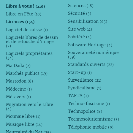
Sciences
Libre à vous !
(18)
(210)
Sécurité
Libre en Fête
(3)
(10)
Sensibilisation
Licences
(65)
(154)
Site web
Logiciel de caisse
(4)
(1)
Sobriété
Logiciels libres de dessin
(4)
et de retouche d’image
Software Heritage
(4)
(2)
Souveraineté numérique
Logiciels propriétaires
(59)
(34)
Standards ouverts
(22)
Ma Dada
(2)
Start-up
(1)
Marchés publics
(19)
Surveillance
(21)
Mastodon
(8)
Syndicalisme
(1)
Médecine
(1)
TAFTA
(2)
Métavers
(1)
Techno-fascisme
(1)
Migration vers le Libre
(4)
Technopolice
(8)
Monnaie libre
(1)
Technosolutionnisme
(3)
Musique libre
(14)
Téléphonie mobile
(9)
Neutralité du Net
(25)