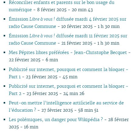
Réconcilier enfants et parents sur le bon usage du
03
02
02
02
02
02
03
02
03
02
02
02
0
numérique
- 8 février 2025 - 20 min 43
02
01
01
01
01
01
02
01
01
01
0
01
Émission
Libre à vous !
diffusée mardi 4 février 2025 sur
radio Cause Commune
- 10 février 2025 - 1 h 30 min
Émission
Libre à vous !
diffusée mardi 11 février 2025 sur
radio Cause Commune
- 21 février 2025 - 1 h 30 min
Mes Pépites libres préférées - Jean-Christophe Becquet
-
22 février 2025 - 6 min
Publicité sur internet, pourquoi et comment la bloquer -
Part 1
- 23 février 2025 - 45 min
Publicité sur internet, pourquoi et comment la bloquer -
Part 2
- 23 février 2025 - 24 min 26
Peut-on mettre l’intelligence artificielle au service de
l’éducation ?
- 27 février 2025 - 58 min 51
Les polémiques, un danger pour Wikipédia ?
- 28 février
2025 - 16 min