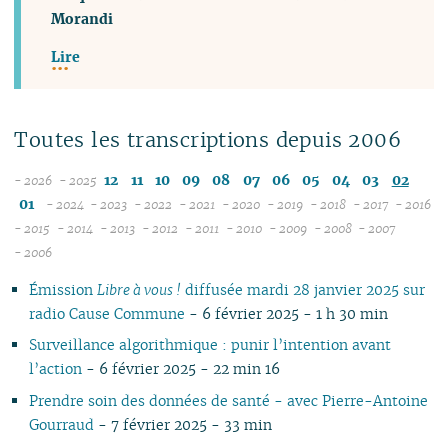
Morandi
Lire
Toutes les transcriptions depuis 2006
12
11
10
09
08
07
06
05
04
03
02
- 2026
- 2025
08
01
- 2024
- 2023
- 2022
- 2021
- 2020
- 2019
- 2018
- 2017
- 2016
07
12
12
12
12
12
12
12
12
1
- 2015
- 2014
- 2013
- 2012
- 2011
- 2010
- 2009
- 2008
- 2007
12
06
11
12
11
12
11
12
11
12
11
12
11
04
11
12
11
04
1
- 2006
11
05
10
10
11
10
10
10
11
10
11
10
11
10
10
11
10
1
Émission
Libre à vous !
diffusée mardi 28 janvier 2025 sur
10
04
09
10
09
09
09
09
09
10
09
10
09
09
10
09
0
radio Cause Commune
- 6 février 2025 - 1 h 30 min
09
03
08
09
08
08
08
08
08
09
08
09
08
08
06
08
0
08
02
07
08
07
04
07
07
07
08
07
08
07
07
01
07
0
Surveillance algorithmique : punir l’intention avant
07
01
06
07
06
02
06
06
06
07
06
07
06
06
06
0
l’action
- 6 février 2025 - 22 min 16
06
05
06
05
05
04
05
06
05
06
05
05
05
0
Prendre soin des données de santé - avec Pierre-Antoine
05
04
04
04
04
03
04
05
04
05
04
04
04
0
Gourraud
- 7 février 2025 - 33 min
04
03
03
03
03
01
03
04
03
04
03
03
03
0