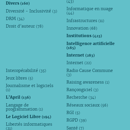
(43)
Divers
(160)
Informatique en nuage
Diversité - Inclusivité
(3)
(44)
DRM
(34)
Infrastructures
(11)
Droit d’auteur
(78)
Innovation
(68)
Institutions
(423)
Intelligence artificielle
(185)
Internet
(283)
Internet
(22)
Interopérabilité
Radio Cause Commune
(35)
(3)
Jeux libres
(5)
Raising awareness
(1)
Journalisme et logiciels
Rançongiciel
(1)
(3)
L’April
Recherche
(136)
(34)
Langage de
Réseaux sociaux
(56)
programmation
(1)
RGI
(5)
Le Logiciel Libre
(194)
RGPD
(39)
Libertés informatiques
Santé
(7)
(21)