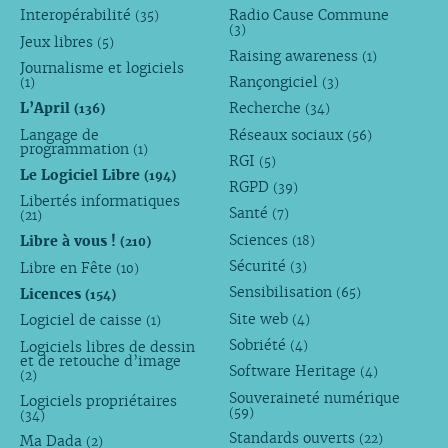
Interopérabilité
Radio Cause Commune
(35)
(3)
Jeux libres
(5)
Raising awareness
(1)
Journalisme et logiciels
Rançongiciel
(1)
(3)
L’April
Recherche
(136)
(34)
Langage de
Réseaux sociaux
(56)
programmation
(1)
RGI
(5)
Le Logiciel Libre
(194)
RGPD
(39)
Libertés informatiques
Santé
(7)
(21)
Sciences
Libre à vous !
(18)
(210)
Sécurité
Libre en Fête
(3)
(10)
Sensibilisation
Licences
(65)
(154)
Site web
Logiciel de caisse
(4)
(1)
Sobriété
Logiciels libres de dessin
(4)
et de retouche d’image
Software Heritage
(4)
(2)
Souveraineté numérique
Logiciels propriétaires
(59)
(34)
Standards ouverts
(22)
Ma Dada
(2)