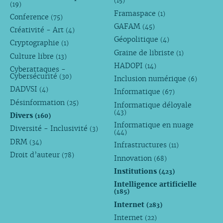
(15)
(19)
Framaspace
(1)
Conference
(75)
GAFAM
(45)
Créativité - Art
(4)
Géopolitique
(4)
Cryptographie
(1)
Graine de libriste
(1)
Culture libre
(13)
HADOPI
(14)
Cyberattaques -
Cybersécurité
(30)
Inclusion numérique
(6)
DADVSI
(4)
Informatique
(67)
Désinformation
(25)
Informatique déloyale
(43)
Divers
(160)
Informatique en nuage
Diversité - Inclusivité
(3)
(44)
DRM
(34)
Infrastructures
(11)
Droit d’auteur
(78)
Innovation
(68)
Institutions
(423)
Intelligence artificielle
(185)
Internet
(283)
Internet
(22)