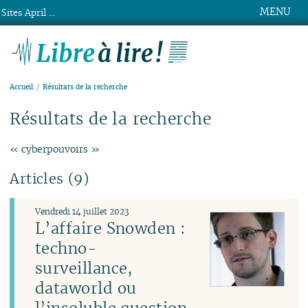
MENU
Sites April ...
Libre à lire !
Accueil
Résultats de la recherche
Résultats de la recherche
« cyberpouvoirs »
Articles (9)
Vendredi 14 juillet 2023
L’affaire Snowden :
techno-
surveillance,
dataworld ou
l’insoluble question