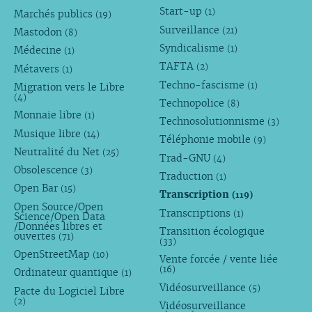
Start-up
(1)
Marchés publics
(19)
Surveillance
(21)
Mastodon
(8)
Syndicalisme
(1)
Médecine
(1)
TAFTA
(2)
Métavers
(1)
Techno-fascisme
(1)
Migration vers le Libre
(4)
Technopolice
(8)
Monnaie libre
(1)
Technosolutionnisme
(3)
Musique libre
(14)
Téléphonie mobile
(9)
Neutralité du Net
(25)
Trad-GNU
(4)
Obsolescence
(3)
Traduction
(1)
Open Bar
(15)
Transcription
(119)
Open Source/Open
Transcriptions
(1)
Science/Open Data
/Données libres et
Transition écologique
ouvertes
(71)
(33)
OpenStreetMap
(10)
Vente forcée / vente liée
(16)
Ordinateur quantique
(1)
Vidéosurveillance
(5)
Pacte du Logiciel Libre
(2)
Vidéosurveillance