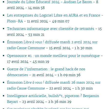
Journée du Libre Éducatif 2024 - Audran Le Baron
- 8
03
02
01
02
02
02
03
02
03
02
02
02
02
avril 2024 - 14 min 58
02
01
01
01
01
02
01
01
01
01
01
Les entreprises du Logiciel Libre en AURA et en France -
Ploss-RA
- 11 avril 2024 - 49 min 07
Technicien informatique avec clientèle de retraités
- 15
avril 2024 - 53 min 21
Émission
Libre à vous !
diffusée mardi 2 avril 2024 sur
radio Cause Commune
- 15 avril 2024 - 1 h 30 min
Opensource #1 : un monde meilleur pour le numérique
-
17 avril 2024 - 45 min 19
Guerre de l’information : le grand hack de nos
démocraties
- 21 avril 2024 - 1 h 09 min 36
Émission
Libre à vous !
diffusée mardi 26 mars 2024 sur
radio Cause Commune
- 22 avril 2024 - 1 h 30 min
Intelligence artificielle, bullsh*t, pipotron ? Benjamin
Bayart
- 23 avril 2024 - 2 h 36 min 29