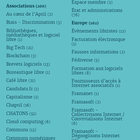
Espace membre
(2)
Associations
(200)
État et administrations
Au cœur de l’April
(2)
(76)
Biais - Discrimination
Europe
(3)
(102)
Bibliothèques,
Évènements libristes
(12)
médiathèques et logiciel
libre
Facturation électronique
(1)
(1)
Big Tech
(21)
Fausses informations
(2)
Blockchain
(3)
Fédiverse
(5)
Brevets logiciels
(13)
Formation aux logiciels
Bureautique libre
libres
(1)
(8)
Café libre
Fournisseurs d’accès à
(21)
Internet associatifs
(1)
Candidats.fr
(1)
Framanet
(1)
Capitalisme
(1)
Framasoft
(2)
Chapril
(16)
Framasoft -
CHATONS
(51)
Collectivisons Internet /
Convivialisons Internet
Cloud computing
(6)
(6)
Communs
(13)
Framasoft -
Dégooglisons Internet
Communs numériques