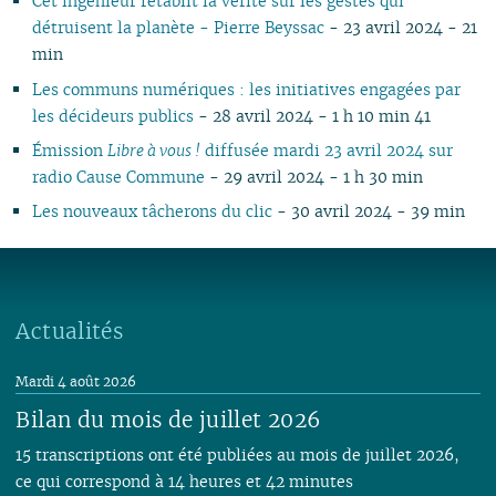
Cet ingénieur rétablit la vérité sur les gestes qui
détruisent la planète - Pierre Beyssac
- 23 avril 2024 - 21
min
Les communs numériques : les initiatives engagées par
les décideurs publics
- 28 avril 2024 - 1 h 10 min 41
Émission
Libre à vous !
diffusée mardi 23 avril 2024 sur
radio Cause Commune
- 29 avril 2024 - 1 h 30 min
Les nouveaux tâcherons du clic
- 30 avril 2024 - 39 min
Actualités
Mardi 4 août 2026
Bilan du mois de juillet 2026
15 transcriptions ont été publiées au mois de juillet 2026,
ce qui correspond à 14 heures et 42 minutes