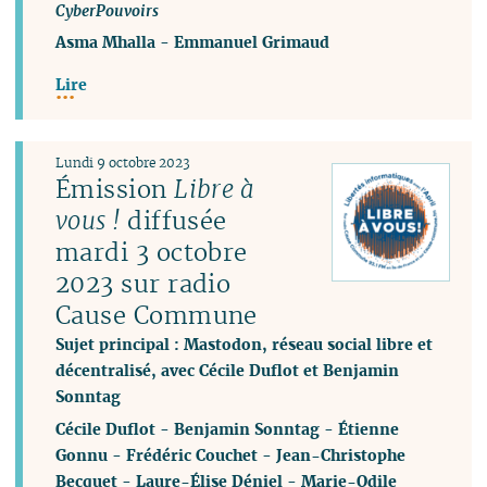
CyberPouvoirs
Asma Mhalla
-
Emmanuel Grimaud
Lire
Lundi 9 octobre 2023
Émission
Libre à
vous !
diffusée
mardi 3 octobre
2023 sur radio
Cause Commune
Sujet principal : Mastodon, réseau social libre et
décentralisé, avec Cécile Duflot et Benjamin
Sonntag
Cécile Duflot
-
Benjamin Sonntag
-
Étienne
Gonnu
-
Frédéric Couchet
-
Jean-Christophe
Becquet
-
Laure-Élise Déniel
-
Marie-Odile