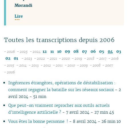
Morandi
Lire
Toutes les transcriptions depuis 2006
12
11
10
09
08
07
06
05
04
03
- 2026
- 2025
- 2024
08
12
02
01
- 2023
- 2022
- 2021
- 2020
- 2019
- 2018
- 2017
- 2016
07
11
12
12
12
12
12
12
12
12
- 2015
- 2014
- 2013
- 2012
- 2011
- 2010
- 2009
- 2008
- 2007
12
06
12
10
11
12
11
12
11
12
11
12
11
04
11
12
11
04
11
- 2006
11
05
10
11
09
10
10
10
11
10
11
10
11
10
10
11
10
10
Ingérences étrangères, opérations de déstabilisation :
10
04
10
08
09
09
09
09
09
10
09
10
09
09
10
09
09
comment regagner la bataille sur les réseaux sociaux
- 2
09
03
09
07
08
08
08
08
08
09
08
09
08
08
06
08
08
avril 2024 - 51 min
08
02
08
06
07
04
07
07
07
08
07
08
07
07
01
07
07
07
01
07
05
06
02
06
06
06
07
06
07
06
06
06
06
Que peut-on vraiment reprocher aux outils actuels
06
06
04
05
05
04
05
06
05
06
05
05
05
05
d’intelligence artificielle ?
- 7 avril 2024 - 27 min 45
05
04
03
04
04
03
04
05
04
05
04
04
04
04
Vous êtes la bonne personne !
- 8 avril 2024 - 26 min 10
04
03
02
03
03
01
03
04
03
04
03
03
03
03