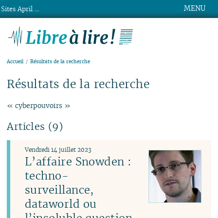
MENU
Sites April ...
Libre à lire !
Accueil
Résultats de la recherche
Résultats de la recherche
« cyberpouvoirs »
Articles (9)
Vendredi 14 juillet 2023
L’affaire Snowden :
techno-
surveillance,
dataworld ou
l’insoluble question