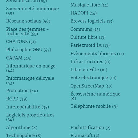
Sensibilisation
(65)
Musique libre
(14)
Souveraineté numérique
HADOPI
(59)
(14)
Réseaux sociaux
Brevets logiciels
(56)
(13)
Place des femmes -
Communs
(13)
Inclusivité
(55)
Culture libre
(13)
CHATONS
(51)
Parlezmoid’IA
(13)
Philosophie GNU
(47)
Évènements libristes
(12)
GAFAM
(45)
Infrastructures
(11)
Informatique en nuage
Libre en Fête
(10)
(44)
Vote électronique
Informatique déloyale
(10)
(43)
OpenStreetMap
(10)
Promotion
(40)
Écosystème numérique
RGPD
(9)
(39)
Téléphonie mobile
Interopérabilité
(9)
(35)
Logiciels propriétaires
(34)
Algorithme
Enshittification
(8)
(2)
Technopolice
Framasoft
(8)
(2)