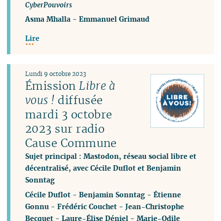
CyberPouvoirs
Asma Mhalla
-
Emmanuel Grimaud
Lire
Lundi 9 octobre 2023
Émission
Libre à
vous !
diffusée
mardi 3 octobre
2023 sur radio
Cause Commune
Sujet principal : Mastodon, réseau social libre et
décentralisé, avec Cécile Duflot et Benjamin
Sonntag
Cécile Duflot
-
Benjamin Sonntag
-
Étienne
Gonnu
-
Frédéric Couchet
-
Jean-Christophe
Becquet
-
Laure-Élise Déniel
-
Marie-Odile