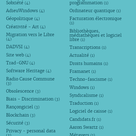
Sobriété
programmation
(4)
(1)
AdieuWindows
Ordinateur quantique
(4)
(1)
Géopolitique
Facturation électronique
(4)
(1)
Créativité - Art
(4)
Bibliothèques,
Migration vers le Libre
médiathèques et logiciel
libre
(4)
(1)
DADVSI
Transcriptions
(4)
(1)
Site web
Actualité
(4)
(1)
Trad-GNU
Droits humains
(4)
(1)
Software Heritage
Framanet
(4)
(1)
Radio Cause Commune
Techno-fascisme
(1)
(3)
Windows
(1)
Obsolescence
(3)
Syndicalisme
(1)
Biais - Discrimination
(3)
Traduction
(1)
Rançongiciel
(3)
Logiciel de caisse
(1)
Blockchain
(3)
Candidats.fr
(1)
Sécurité
(3)
Aaron Swartz
(1)
Privacy - personal data
Métavers
(3)
(1)