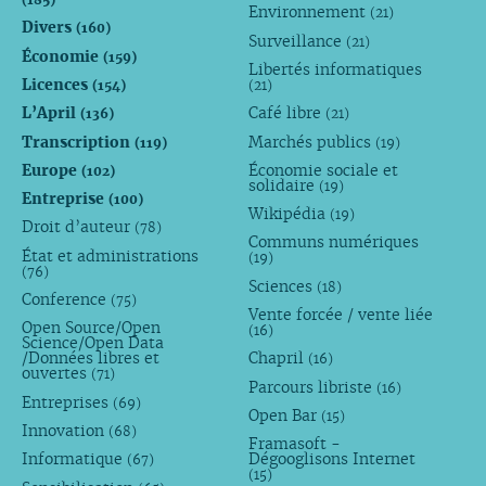
Environnement
(21)
Divers
(160)
Surveillance
(21)
Économie
(159)
Libertés informatiques
Licences
(154)
(21)
L’April
Café libre
(136)
(21)
Transcription
Marchés publics
(119)
(19)
Europe
Économie sociale et
(102)
solidaire
(19)
Entreprise
(100)
Wikipédia
(19)
Droit d’auteur
(78)
Communs numériques
État et administrations
(19)
(76)
Sciences
(18)
Conference
(75)
Vente forcée / vente liée
Open Source/Open
(16)
Science/Open Data
/Données libres et
Chapril
(16)
ouvertes
(71)
Parcours libriste
(16)
Entreprises
(69)
Open Bar
(15)
Innovation
(68)
Framasoft -
Informatique
Dégooglisons Internet
(67)
(15)