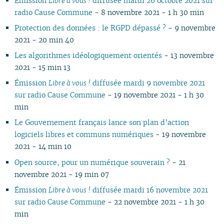
Émission
Libre à vous !
diffusée mardi 26 octobre 2021 sur
03
03
01
02
01
01
01
03
02
03
02
02
02
radio Cause Commune
- 8 novembre 2021 - 1 h 30 min
02
02
01
02
01
01
01
Protection des données : le RGPD dépassé ?
- 9 novembre
01
01
2021 - 20 min 40
Les algorithmes idéologiquement orientés
- 13 novembre
2021 - 15 min 13
Émission
Libre à vous !
diffusée mardi 9 novembre 2021
sur radio Cause Commune
- 19 novembre 2021 - 1 h 30
min
Le Gouvernement français lance son plan d’action
logiciels libres et communs numériques
- 19 novembre
2021 - 14 min 10
Open source, pour un numérique souverain ?
- 21
novembre 2021 - 19 min 07
Émission
Libre à vous !
diffusée mardi 16 novembre 2021
sur radio Cause Commune
- 22 novembre 2021 - 1 h 30
min