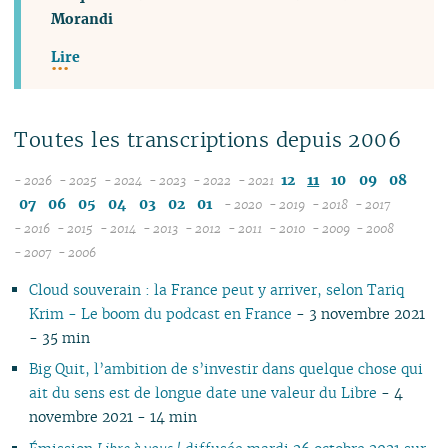
Morandi
Lire
Toutes les transcriptions depuis 2006
12
11
10
09
08
- 2026
- 2025
- 2024
- 2023
- 2022
- 2021
08
12
12
12
12
07
06
05
04
03
02
01
- 2020
- 2019
- 2018
- 2017
07
11
11
11
11
12
12
12
12
- 2016
- 2015
- 2014
- 2013
- 2012
- 2011
- 2010
- 2009
- 2008
12
06
12
10
12
10
12
10
12
10
12
11
12
11
11
04
11
12
- 2007
- 2006
11
04
05
11
10
09
11
09
10
09
11
09
11
10
11
10
10
10
11
Cloud souverain : la France peut y arriver, selon Tariq
10
04
10
08
10
08
09
08
09
08
10
09
10
09
09
09
10
Krim - Le boom du podcast en France
- 3 novembre 2021
09
03
09
07
09
07
08
07
08
07
09
08
09
08
08
08
06
- 35 min
08
02
08
06
08
06
04
06
07
06
08
07
08
07
07
07
01
07
01
07
05
07
05
02
05
06
05
07
06
07
06
06
06
Big Quit, l’ambition de s’investir dans quelque chose qui
06
06
04
06
04
04
04
04
06
05
06
05
05
05
ait du sens est de longue date une valeur du Libre
- 4
05
05
03
04
03
03
03
03
05
04
05
04
04
04
novembre 2021 - 14 min
04
04
02
03
02
02
01
02
04
03
04
03
03
03