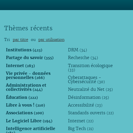
Thèmes récents
Tri
par titre
ou
par utilisation
Institutions
DRM
(423)
(34)
Partage du savoir
Recherche
(355)
(34)
Internet
Transition écologique
(283)
(33)
Vie privée - données
personnelles
Cyberattaques -
(266)
Cybersécurité
(30)
Administrations et
collectivités
Neutralité du Net
(244)
(25)
Éducation
Désinformation
(222)
(25)
Libre à vous !
Accessibilité
(210)
(23)
Associations
Standards ouverts
(200)
(22)
Le Logiciel Libre
Internet
(194)
(22)
Intelligence artificielle
Big Tech
(21)
(185)