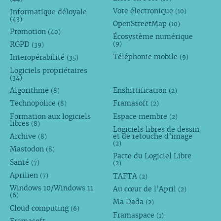
Vote électronique
Informatique déloyale
(10)
(43)
OpenStreetMap
(10)
Promotion
(40)
Écosystème numérique
RGPD
(9)
(39)
Téléphonie mobile
Interopérabilité
(9)
(35)
Logiciels propriétaires
(34)
Algorithme
Enshittification
(8)
(2)
Technopolice
Framasoft
(8)
(2)
Formation aux logiciels
Espace membre
(2)
libres
(8)
Logiciels libres de dessin
Archive
et de retouche d’image
(8)
(2)
Mastodon
(8)
Pacte du Logiciel Libre
Santé
(7)
(2)
Aprilien
TAFTA
(7)
(2)
Windows 10/Windows 11
Au cœur de l’April
(2)
(6)
Ma Dada
(2)
Cloud computing
(6)
Framaspace
(1)
Framasoft -