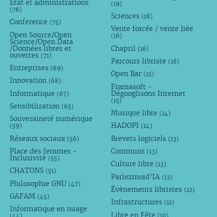
État et administrations
(19)
(76)
Sciences
(18)
Conference
(75)
Vente forcée / vente liée
Open Source/Open
(16)
Science/Open Data
/Données libres et
Chapril
(16)
ouvertes
(71)
Parcours libriste
(16)
Entreprises
(69)
Open Bar
(15)
Innovation
(68)
Framasoft -
Informatique
Dégooglisons Internet
(67)
(15)
Sensibilisation
(65)
Musique libre
(14)
Souveraineté numérique
HADOPI
(59)
(14)
Réseaux sociaux
Brevets logiciels
(56)
(13)
Place des femmes -
Communs
(13)
Inclusivité
(55)
Culture libre
(13)
CHATONS
(51)
Parlezmoid’IA
(13)
Philosophie GNU
(47)
Évènements libristes
(12)
GAFAM
(45)
Infrastructures
(11)
Informatique en nuage
Libre en Fête
(10)
(44)