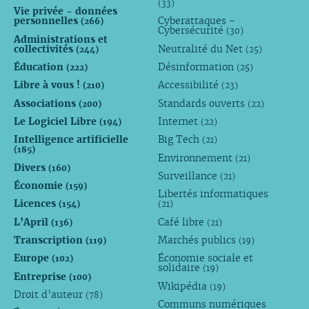
(33)
Vie privée - données
personnelles
Cyberattaques -
(266)
Cybersécurité
(30)
Administrations et
collectivités
Neutralité du Net
(244)
(25)
Éducation
Désinformation
(222)
(25)
Libre à vous !
Accessibilité
(210)
(23)
Associations
Standards ouverts
(200)
(22)
Le Logiciel Libre
Internet
(194)
(22)
Intelligence artificielle
Big Tech
(21)
(185)
Environnement
(21)
Divers
(160)
Surveillance
(21)
Économie
(159)
Libertés informatiques
Licences
(154)
(21)
L’April
Café libre
(136)
(21)
Transcription
Marchés publics
(119)
(19)
Europe
Économie sociale et
(102)
solidaire
(19)
Entreprise
(100)
Wikipédia
(19)
Droit d’auteur
(78)
Communs numériques